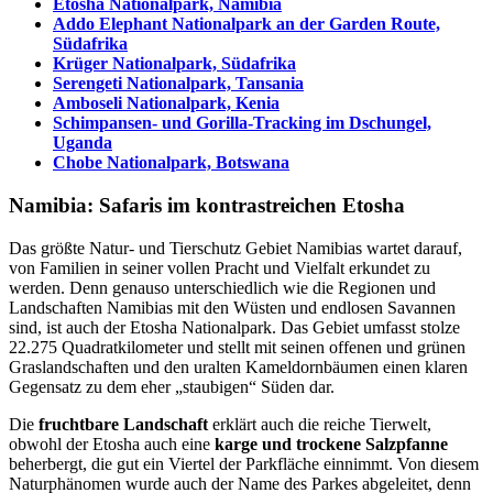
Etosha Nationalpark, Namibia
Addo Elephant Nationalpark an der Garden Route,
Südafrika
Krüger Nationalpark, Südafrika
Serengeti Nationalpark, Tansania
Amboseli Nationalpark, Kenia
Schimpansen- und Gorilla-Tracking im Dschungel,
Uganda
Chobe Nationalpark, Botswana
Namibia: Safaris im kontrastreichen Etosha
Das größte Natur- und Tierschutz Gebiet Namibias wartet darauf,
von Familien in seiner vollen Pracht und Vielfalt erkundet zu
werden. Denn genauso unterschiedlich wie die Regionen und
Landschaften Namibias mit den Wüsten und endlosen Savannen
sind, ist auch der Etosha Nationalpark. Das Gebiet umfasst stolze
22.275 Quadratkilometer und stellt mit seinen offenen und grünen
Graslandschaften und den uralten Kameldornbäumen einen klaren
Gegensatz zu dem eher „staubigen“ Süden dar.
Die
fruchtbare Landschaft
erklärt auch die reiche Tierwelt,
obwohl der Etosha auch eine
karge und trockene Salzpfanne
beherbergt, die gut ein Viertel der Parkfläche einnimmt. Von diesem
Naturphänomen wurde auch der Name des Parkes abgeleitet, denn