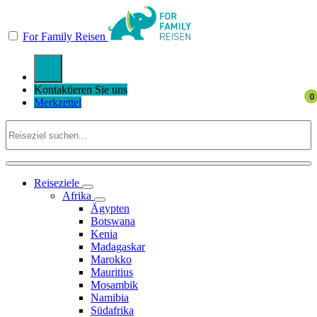
For Family Reisen
Kontaktieren Sie uns
Merkzettel
Reiseziele
Afrika
Ägypten
Botswana
Kenia
Madagaskar
Marokko
Mauritius
Mosambik
Namibia
Südafrika