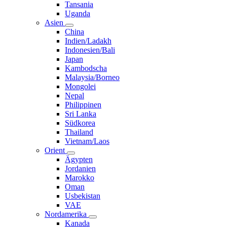
Tansania
Uganda
Asien
China
Indien/Ladakh
Indonesien/Bali
Japan
Kambodscha
Malaysia/Borneo
Mongolei
Nepal
Philippinen
Sri Lanka
Südkorea
Thailand
Vietnam/Laos
Orient
Ägypten
Jordanien
Marokko
Oman
Usbekistan
VAE
Nordamerika
Kanada