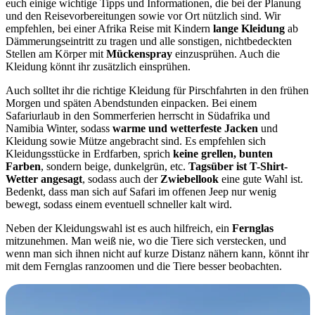
euch einige wichtige Tipps und Informationen, die bei der Planung
und den Reisevorbereitungen sowie vor Ort nützlich sind. Wir
empfehlen, bei einer Afrika Reise mit Kindern
lange Kleidung
ab
Dämmerungseintritt zu tragen und alle sonstigen, nichtbedeckten
Stellen am Körper mit
Mückenspray
einzusprühen. Auch die
Kleidung könnt ihr zusätzlich einsprühen.
Auch solltet ihr die richtige Kleidung für Pirschfahrten in den frühen
Morgen und späten Abendstunden einpacken. Bei einem
Safariurlaub in den Sommerferien herrscht in Südafrika und
Namibia Winter, sodass
warme und wetterfeste Jacken
und
Kleidung sowie Mütze angebracht sind. Es empfehlen sich
Kleidungsstücke in Erdfarben, sprich
keine grellen, bunten
Farben
, sondern beige, dunkelgrün, etc.
Tagsüber ist T-Shirt-
Wetter angesagt
, sodass auch der
Zwiebellook
eine gute Wahl ist.
Bedenkt, dass man sich auf Safari im offenen Jeep nur wenig
bewegt, sodass einem eventuell schneller kalt wird.
Neben der Kleidungswahl ist es auch hilfreich, ein
Fernglas
mitzunehmen. Man weiß nie, wo die Tiere sich verstecken, und
wenn man sich ihnen nicht auf kurze Distanz nähern kann, könnt ihr
mit dem Fernglas ranzoomen und die Tiere besser beobachten.