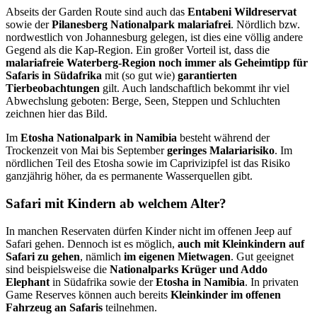
Abseits der Garden Route sind auch das
Entabeni Wildreservat
sowie der
Pilanesberg Nationalpark malariafrei
. Nördlich bzw.
nordwestlich von Johannesburg gelegen, ist dies eine völlig andere
Gegend als die Kap-Region. Ein großer Vorteil ist, dass die
malariafreie Waterberg-Region noch immer als Geheimtipp für
Safaris in Südafrika
mit (so gut wie)
garantierten
Tierbeobachtungen
gilt. Auch landschaftlich bekommt ihr viel
Abwechslung geboten: Berge, Seen, Steppen und Schluchten
zeichnen hier das Bild.
Im
Etosha Nationalpark in Namibia
besteht während der
Trockenzeit von Mai bis September
geringes Malariarisiko
. Im
nördlichen Teil des Etosha sowie im Caprivizipfel ist das Risiko
ganzjährig höher, da es permanente Wasserquellen gibt.
Safari mit Kindern ab welchem Alter?
In manchen Reservaten dürfen Kinder nicht im offenen Jeep auf
Safari gehen. Dennoch ist es möglich,
auch mit Kleinkindern auf
Safari zu gehen
, nämlich
im eigenen Mietwagen
. Gut geeignet
sind beispielsweise die
Nationalparks Krüger und Addo
Elephant
in Südafrika sowie der
Etosha in Namibia
. In privaten
Game Reserves können auch bereits
Kleinkinder im offenen
Fahrzeug an Safaris
teilnehmen.