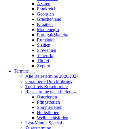
Azoren
Frankreich
Georgien
Griechenland
Kroatien
Montenegro
Portugal/Madeira
Rumänien
Sizilien
Slowenien
Teneriffa
Türkei
Zypern
Termine
Alle Reisetermine 2026/2027
Garantierte Durchführung
Top-Preis Reisetermine
Reisetermine nach Ferien
Osterferien
Pfingstferien
Sommerferien
Herbstferien
Weihnachtsferien
Last-Minute Special
Zusatztermine