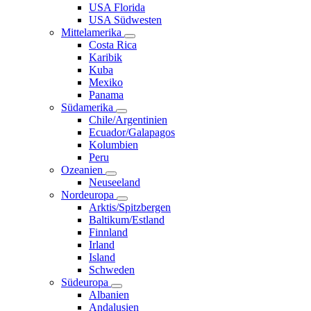
USA Florida
USA Südwesten
Mittelamerika
Costa Rica
Karibik
Kuba
Mexiko
Panama
Südamerika
Chile/Argentinien
Ecuador/Galapagos
Kolumbien
Peru
Ozeanien
Neuseeland
Nordeuropa
Arktis/Spitzbergen
Baltikum/Estland
Finnland
Irland
Island
Schweden
Südeuropa
Albanien
Andalusien