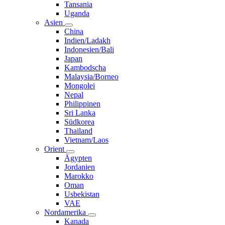
Tansania
Uganda
Asien
China
Indien/Ladakh
Indonesien/Bali
Japan
Kambodscha
Malaysia/Borneo
Mongolei
Nepal
Philippinen
Sri Lanka
Südkorea
Thailand
Vietnam/Laos
Orient
Ägypten
Jordanien
Marokko
Oman
Usbekistan
VAE
Nordamerika
Kanada