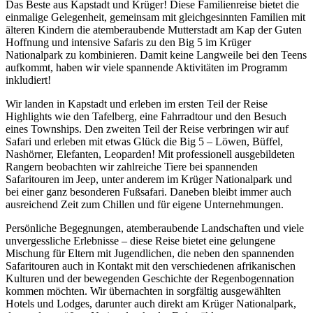
Das Beste aus Kapstadt und Krüger! Diese Familienreise bietet die
einmalige Gelegenheit, gemeinsam mit gleichgesinnten Familien mit
älteren Kindern die atemberaubende Mutterstadt am Kap der Guten
Hoffnung und intensive Safaris zu den Big 5 im Krüger
Nationalpark zu kombinieren. Damit keine Langweile bei den Teens
aufkommt, haben wir viele spannende Aktivitäten im Programm
inkludiert!
Wir landen in Kapstadt und erleben im ersten Teil der Reise
Highlights wie den Tafelberg, eine Fahrradtour und den Besuch
eines Townships. Den zweiten Teil der Reise verbringen wir auf
Safari und erleben mit etwas Glück die Big 5 – Löwen, Büffel,
Nashörner, Elefanten, Leoparden! Mit professionell ausgebildeten
Rangern beobachten wir zahlreiche Tiere bei spannenden
Safaritouren im Jeep, unter anderem im Krüger Nationalpark und
bei einer ganz besonderen Fußsafari. Daneben bleibt immer auch
ausreichend Zeit zum Chillen und für eigene Unternehmungen.
Persönliche Begegnungen, atemberaubende Landschaften und viele
unvergessliche Erlebnisse – diese Reise bietet eine gelungene
Mischung für Eltern mit Jugendlichen, die neben den spannenden
Safaritouren auch in Kontakt mit den verschiedenen afrikanischen
Kulturen und der bewegenden Geschichte der Regenbogennation
kommen möchten. Wir übernachten in sorgfältig ausgewählten
Hotels und Lodges, darunter auch direkt am Krüger Nationalpark,