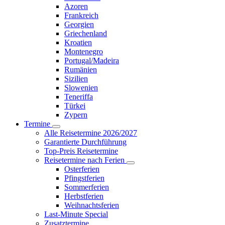
Azoren
Frankreich
Georgien
Griechenland
Kroatien
Montenegro
Portugal/Madeira
Rumänien
Sizilien
Slowenien
Teneriffa
Türkei
Zypern
Termine
Alle Reisetermine 2026/2027
Garantierte Durchführung
Top-Preis Reisetermine
Reisetermine nach Ferien
Osterferien
Pfingstferien
Sommerferien
Herbstferien
Weihnachtsferien
Last-Minute Special
Zusatztermine