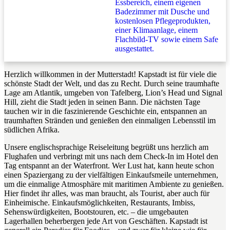
Essbereich, einem eigenen
Entspannung sorgen.
Badezimmer mit Dusche und
kostenlosen Pflegeprodukten,
einer Klimaanlage, einem
Flachbild-TV sowie einem Safe
ausgestattet.
Herzlich willkommen in der Mutterstadt! Kapstadt ist für viele die
schönste Stadt der Welt, und das zu Recht. Durch seine traumhafte
Lage am Atlantik, umgeben von Tafelberg, Lion’s Head und Signal
Hill, zieht die Stadt jeden in seinen Bann. Die nächsten Tage
tauchen wir in die faszinierende Geschichte ein, entspannen an
traumhaften Stränden und genießen den einmaligen Lebensstil im
südlichen Afrika.
Unsere englischsprachige Reiseleitung begrüßt uns herzlich am
Flughafen und verbringt mit uns nach dem Check-In im Hotel den
Tag entspannt an der Waterfront. Wer Lust hat, kann heute schon
einen Spaziergang zu der vielfältigen Einkaufsmeile unternehmen,
um die einmalige Atmosphäre mit maritimen Ambiente zu genießen.
Hier findet ihr alles, was man braucht, als Tourist, aber auch für
Einheimische. Einkaufsmöglichkeiten, Restaurants, Imbiss,
Sehenswürdigkeiten, Bootstouren, etc. – die umgebauten
Lagerhallen beherbergen jede Art von Geschäften. Kapstadt ist