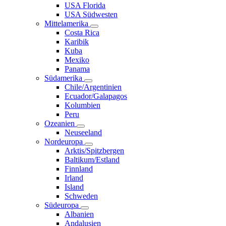
USA Florida
USA Südwesten
Mittelamerika
Costa Rica
Karibik
Kuba
Mexiko
Panama
Südamerika
Chile/Argentinien
Ecuador/Galapagos
Kolumbien
Peru
Ozeanien
Neuseeland
Nordeuropa
Arktis/Spitzbergen
Baltikum/Estland
Finnland
Irland
Island
Schweden
Südeuropa
Albanien
Andalusien