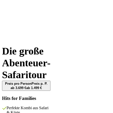
Intro
Reiseverlauf
Unterkünfte
Termine & Preise
Leistungen & Hinweise
Bewertungen
Die große
Abenteuer-
Safaritour
Preis pro Person
Preis p. P.
ab 3.699 €
ab 1.499 €
Hits for Families
Perfekte Kombi aus Safari
& Küste