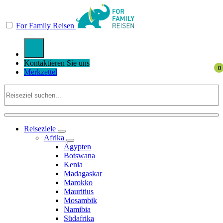
For Family Reisen
Kontaktieren Sie uns
Merkzettel
Reiseziele
Afrika
Ägypten
Botswana
Kenia
Madagaskar
Marokko
Mauritius
Mosambik
Namibia
Südafrika