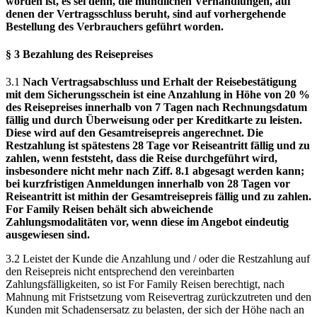
worden ist, es sei denn, die mündlichen Verhandlungen, auf
denen der Vertragsschluss beruht, sind auf vorhergehende
Bestellung des Verbrauchers geführt worden.
§ 3 Bezahlung des Reisepreises
3.1
Nach Vertragsabschluss und Erhalt der Reisebestätigung
mit dem Sicherungsschein ist eine Anzahlung in Höhe von 20 %
des Reisepreises innerhalb von 7 Tagen nach Rechnungsdatum
fällig und durch Überweisung oder per Kreditkarte zu leisten.
Diese wird auf den Gesamtreisepreis angerechnet. Die
Restzahlung ist spätestens 28 Tage vor Reiseantritt fällig und zu
zahlen, wenn feststeht, dass die Reise durchgeführt wird,
insbesondere nicht mehr nach Ziff. 8.1 abgesagt werden kann;
bei kurzfristigen Anmeldungen innerhalb von 28 Tagen vor
Reiseantritt ist mithin der Gesamtreisepreis fällig und zu zahlen.
For Family Reisen behält sich abweichende
Zahlungsmodalitäten vor, wenn diese im Angebot eindeutig
ausgewiesen sind.
3.2 Leistet der Kunde die Anzahlung und / oder die Restzahlung auf
den Reisepreis nicht entsprechend den vereinbarten
Zahlungsfälligkeiten, so ist For Family Reisen berechtigt, nach
Mahnung mit Fristsetzung vom Reisevertrag zurückzutreten und den
Kunden mit Schadensersatz zu belasten, der sich der Höhe nach an