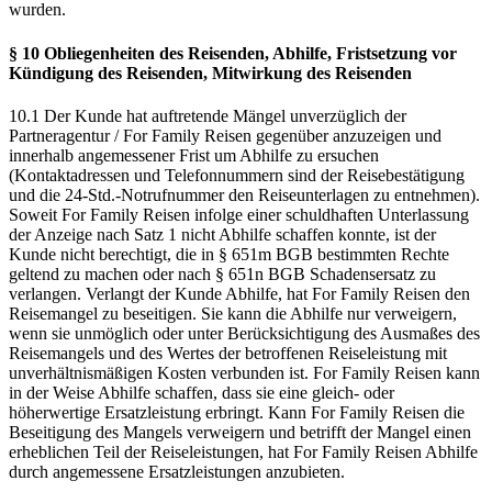
wurden.
§ 10 Obliegenheiten des Reisenden, Abhilfe, Fristsetzung vor
Kündigung des Reisenden, Mitwirkung des Reisenden
10.1 Der Kunde hat auftretende Mängel unverzüglich der
Partneragentur / For Family Reisen gegenüber anzuzeigen und
innerhalb angemessener Frist um Abhilfe zu ersuchen
(Kontaktadressen und Telefonnummern sind der Reisebestätigung
und die 24-Std.-Notrufnummer den Reiseunterlagen zu entnehmen).
Soweit For Family Reisen infolge einer schuldhaften Unterlassung
der Anzeige nach Satz 1 nicht Abhilfe schaffen konnte, ist der
Kunde nicht berechtigt, die in § 651m BGB bestimmten Rechte
geltend zu machen oder nach § 651n BGB Schadensersatz zu
verlangen. Verlangt der Kunde Abhilfe, hat For Family Reisen den
Reisemangel zu beseitigen. Sie kann die Abhilfe nur verweigern,
wenn sie unmöglich oder unter Berücksichtigung des Ausmaßes des
Reisemangels und des Wertes der betroffenen Reiseleistung mit
unverhältnismäßigen Kosten verbunden ist. For Family Reisen kann
in der Weise Abhilfe schaffen, dass sie eine gleich- oder
höherwertige Ersatzleistung erbringt. Kann For Family Reisen die
Beseitigung des Mangels verweigern und betrifft der Mangel einen
erheblichen Teil der Reiseleistungen, hat For Family Reisen Abhilfe
durch angemessene Ersatzleistungen anzubieten.