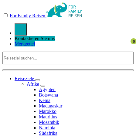
For Family Reisen
Kontaktieren Sie uns
Merkzettel
Reiseziele
Afrika
Ägypten
Botswana
Kenia
Madagaskar
Marokko
Mauritius
Mosambik
Namibia
Südafrika