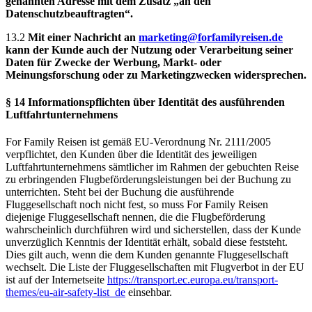
genannten Adresse mit dem Zusatz „an den
Datenschutzbeauftragten“.
13.2
Mit einer Nachricht an
marketing@forfamilyreisen.de
kann der Kunde auch der Nutzung oder Verarbeitung seiner
Daten für Zwecke der Werbung, Markt- oder
Meinungsforschung oder zu Marketingzwecken widersprechen.
§ 14 Informationspflichten über Identität des ausführenden
Luftfahrtunternehmens
For Family Reisen ist gemäß EU-Verordnung Nr. 2111/2005
verpflichtet, den Kunden über die Identität des jeweiligen
Luftfahrtunternehmens sämtlicher im Rahmen der gebuchten Reise
zu erbringenden Flugbeförderungsleistungen bei der Buchung zu
unterrichten. Steht bei der Buchung die ausführende
Fluggesellschaft noch nicht fest, so muss For Family Reisen
diejenige Fluggesellschaft nennen, die die Flugbeförderung
wahrscheinlich durchführen wird und sicherstellen, dass der Kunde
unverzüglich Kenntnis der Identität erhält, sobald diese feststeht.
Dies gilt auch, wenn die dem Kunden genannte Fluggesellschaft
wechselt. Die Liste der Fluggesellschaften mit Flugverbot in der EU
ist auf der Internetseite
https://transport.ec.europa.eu/transport-
themes/eu-air-safety-list_de
einsehbar.