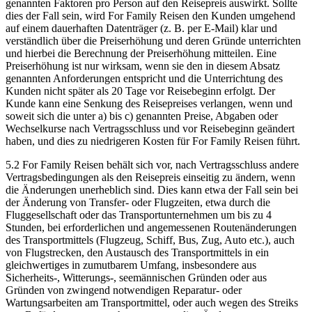
genannten Faktoren pro Person auf den Reisepreis auswirkt. Sollte
dies der Fall sein, wird For Family Reisen den Kunden umgehend
auf einem dauerhaften Datenträger (z. B. per E-Mail) klar und
verständlich über die Preiserhöhung und deren Gründe unterrichten
und hierbei die Berechnung der Preiserhöhung mitteilen. Eine
Preiserhöhung ist nur wirksam, wenn sie den in diesem Absatz
genannten Anforderungen entspricht und die Unterrichtung des
Kunden nicht später als 20 Tage vor Reisebeginn erfolgt. Der
Kunde kann eine Senkung des Reisepreises verlangen, wenn und
soweit sich die unter a) bis c) genannten Preise, Abgaben oder
Wechselkurse nach Vertragsschluss und vor Reisebeginn geändert
haben, und dies zu niedrigeren Kosten für For Family Reisen führt.
5.2 For Family Reisen behält sich vor, nach Vertragsschluss andere
Vertragsbedingungen als den Reisepreis einseitig zu ändern, wenn
die Änderungen unerheblich sind. Dies kann etwa der Fall sein bei
der Änderung von Transfer- oder Flugzeiten, etwa durch die
Fluggesellschaft oder das Transportunternehmen um bis zu 4
Stunden, bei erforderlichen und angemessenen Routenänderungen
des Transportmittels (Flugzeug, Schiff, Bus, Zug, Auto etc.), auch
von Flugstrecken, den Austausch des Transportmittels in ein
gleichwertiges in zumutbarem Umfang, insbesondere aus
Sicherheits-, Witterungs-, seemännischen Gründen oder aus
Gründen von zwingend notwendigen Reparatur- oder
Wartungsarbeiten am Transportmittel, oder auch wegen des Streiks