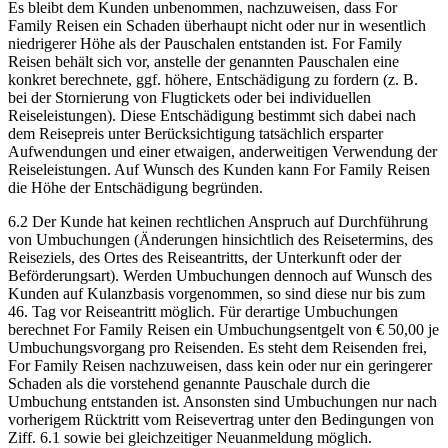
Es bleibt dem Kunden unbenommen, nachzuweisen, dass For
Family Reisen ein Schaden überhaupt nicht oder nur in wesentlich
niedrigerer Höhe als der Pauschalen entstanden ist. For Family
Reisen behält sich vor, anstelle der genannten Pauschalen eine
konkret berechnete, ggf. höhere, Entschädigung zu fordern (z. B.
bei der Stornierung von Flugtickets oder bei individuellen
Reiseleistungen). Diese Entschädigung bestimmt sich dabei nach
dem Reisepreis unter Berücksichtigung tatsächlich ersparter
Aufwendungen und einer etwaigen, anderweitigen Verwendung der
Reiseleistungen. Auf Wunsch des Kunden kann For Family Reisen
die Höhe der Entschädigung begründen.
6.2 Der Kunde hat keinen rechtlichen Anspruch auf Durchführung
von Umbuchungen (Änderungen hinsichtlich des Reisetermins, des
Reiseziels, des Ortes des Reiseantritts, der Unterkunft oder der
Beförderungsart). Werden Umbuchungen dennoch auf Wunsch des
Kunden auf Kulanzbasis vorgenommen, so sind diese nur bis zum
46. Tag vor Reiseantritt möglich. Für derartige Umbuchungen
berechnet For Family Reisen ein Umbuchungsentgelt von € 50,00 je
Umbuchungsvorgang pro Reisenden. Es steht dem Reisenden frei,
For Family Reisen nachzuweisen, dass kein oder nur ein geringerer
Schaden als die vorstehend genannte Pauschale durch die
Umbuchung entstanden ist. Ansonsten sind Umbuchungen nur nach
vorherigem Rücktritt vom Reisevertrag unter den Bedingungen von
Ziff. 6.1 sowie bei gleichzeitiger Neuanmeldung möglich.