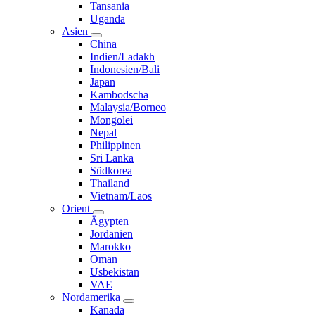
Tansania
Uganda
Asien
China
Indien/Ladakh
Indonesien/Bali
Japan
Kambodscha
Malaysia/Borneo
Mongolei
Nepal
Philippinen
Sri Lanka
Südkorea
Thailand
Vietnam/Laos
Orient
Ägypten
Jordanien
Marokko
Oman
Usbekistan
VAE
Nordamerika
Kanada