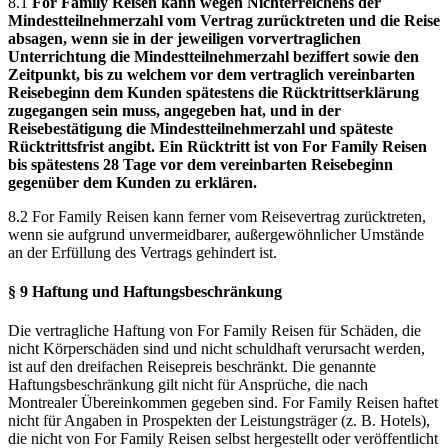
8.1
For Family Reisen kann wegen Nichterreichens der
Mindestteilnehmerzahl vom Vertrag zurücktreten und die Reise
absagen, wenn sie in der jeweiligen vorvertraglichen
Unterrichtung die Mindestteilnehmerzahl beziffert sowie den
Zeitpunkt, bis zu welchem vor dem vertraglich vereinbarten
Reisebeginn dem Kunden spätestens die Rücktrittserklärung
zugegangen sein muss, angegeben hat, und in der
Reisebestätigung die Mindestteilnehmerzahl und späteste
Rücktrittsfrist angibt. Ein Rücktritt ist von For Family Reisen
bis spätestens 28 Tage vor dem vereinbarten Reisebeginn
gegenüber dem Kunden zu erklären.
8.2 For Family Reisen kann ferner vom Reisevertrag zurücktreten,
wenn sie aufgrund unvermeidbarer, außergewöhnlicher Umstände
an der Erfüllung des Vertrags gehindert ist.
§ 9 Haftung und Haftungsbeschränkung
Die vertragliche Haftung von For Family Reisen für Schäden, die
nicht Körperschäden sind und nicht schuldhaft verursacht werden,
ist auf den dreifachen Reisepreis beschränkt. Die genannte
Haftungsbeschränkung gilt nicht für Ansprüche, die nach
Montrealer Übereinkommen gegeben sind. For Family Reisen haftet
nicht für Angaben in Prospekten der Leistungsträger (z. B. Hotels),
die nicht von For Family Reisen selbst hergestellt oder veröffentlicht