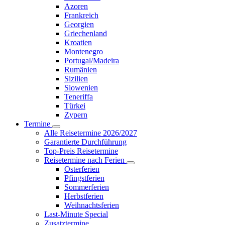
Azoren
Frankreich
Georgien
Griechenland
Kroatien
Montenegro
Portugal/Madeira
Rumänien
Sizilien
Slowenien
Teneriffa
Türkei
Zypern
Termine
Alle Reisetermine 2026/2027
Garantierte Durchführung
Top-Preis Reisetermine
Reisetermine nach Ferien
Osterferien
Pfingstferien
Sommerferien
Herbstferien
Weihnachtsferien
Last-Minute Special
Zusatztermine