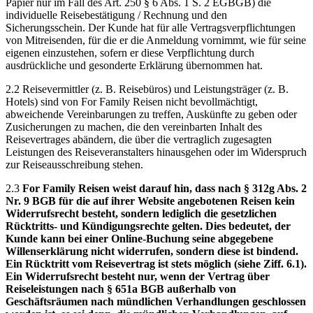
Papier nur im Fall des Art. 250 § 6 Abs. 1 S. 2 EGBGB) die
individuelle Reisebestätigung / Rechnung und den
Sicherungsschein. Der Kunde hat für alle Vertragsverpflichtungen
von Mitreisenden, für die er die Anmeldung vornimmt, wie für seine
eigenen einzustehen, sofern er diese Verpflichtung durch
ausdrückliche und gesonderte Erklärung übernommen hat.
2.2 Reisevermittler (z. B. Reisebüros) und Leistungsträger (z. B.
Hotels) sind von For Family Reisen nicht bevollmächtigt,
abweichende Vereinbarungen zu treffen, Auskünfte zu geben oder
Zusicherungen zu machen, die den vereinbarten Inhalt des
Reisevertrages abändern, die über die vertraglich zugesagten
Leistungen des Reiseveranstalters hinausgehen oder im Widerspruch
zur Reiseausschreibung stehen.
2.3
For Family Reisen weist darauf hin, dass nach § 312g Abs. 2
Nr. 9 BGB für die auf ihrer Website angebotenen Reisen kein
Widerrufsrecht besteht, sondern lediglich die gesetzlichen
Rücktritts- und Kündigungsrechte gelten. Dies bedeutet, der
Kunde kann bei einer Online-Buchung seine abgegebene
Willenserklärung nicht widerrufen, sondern diese ist bindend.
Ein Rücktritt vom Reisevertrag ist stets möglich (siehe Ziff. 6.1).
Ein Widerrufsrecht besteht nur, wenn der Vertrag über
Reiseleistungen nach § 651a BGB außerhalb von
Geschäftsräumen nach mündlichen Verhandlungen geschlossen