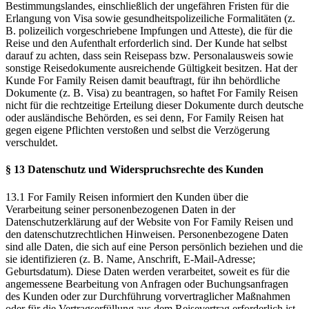
Bestimmungslandes, einschließlich der ungefähren Fristen für die
Erlangung von Visa sowie gesundheitspolizeiliche Formalitäten (z.
B. polizeilich vorgeschriebene Impfungen und Atteste), die für die
Reise und den Aufenthalt erforderlich sind. Der Kunde hat selbst
darauf zu achten, dass sein Reisepass bzw. Personalausweis sowie
sonstige Reisedokumente ausreichende Gültigkeit besitzen. Hat der
Kunde For Family Reisen damit beauftragt, für ihn behördliche
Dokumente (z. B. Visa) zu beantragen, so haftet For Family Reisen
nicht für die rechtzeitige Erteilung dieser Dokumente durch deutsche
oder ausländische Behörden, es sei denn, For Family Reisen hat
gegen eigene Pflichten verstoßen und selbst die Verzögerung
verschuldet.
§ 13 Datenschutz und Widerspruchsrechte des Kunden
13.1 For Family Reisen informiert den Kunden über die
Verarbeitung seiner personenbezogenen Daten in der
Datenschutzerklärung auf der Website von For Family Reisen und
den datenschutzrechtlichen Hinweisen. Personenbezogene Daten
sind alle Daten, die sich auf eine Person persönlich beziehen und die
sie identifizieren (z. B. Name, Anschrift, E-Mail-Adresse;
Geburtsdatum). Diese Daten werden verarbeitet, soweit es für die
angemessene Bearbeitung von Anfragen oder Buchungsanfragen
des Kunden oder zur Durchführung vorvertraglicher Maßnahmen
oder für die Vertragserfüllung aus dem Reisevertrag erforderlich ist.