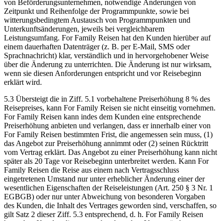
von Beförderungsunternehmen, notwendige Änderungen von
Zeitpunkt und Reihenfolge der Programmpunkte, sowie bei
witterungsbedingtem Austausch von Programmpunkten und
Unterkunftsänderungen, jeweils bei vergleichbarem
Leistungsumfang. For Family Reisen hat den Kunden hierüber auf
einem dauerhaften Datenträger (z. B. per E-Mail, SMS oder
Sprachnachricht) klar, verständlich und in hervorgehobener Weise
über die Änderung zu unterrichten. Die Änderung ist nur wirksam,
wenn sie diesen Anforderungen entspricht und vor Reisebeginn
erklärt wird.
5.3 Übersteigt die in Ziff. 5.1 vorbehaltene Preiserhöhung 8 % des
Reisepreises, kann For Family Reisen sie nicht einseitig vornehmen.
For Family Reisen kann indes dem Kunden eine entsprechende
Preiserhöhung anbieten und verlangen, dass er innerhalb einer von
For Family Reisen bestimmten Frist, die angemessen sein muss, (1)
das Angebot zur Preiserhöhung annimmt oder (2) seinen Rücktritt
vom Vertrag erklärt. Das Angebot zu einer Preiserhöhung kann nicht
später als 20 Tage vor Reisebeginn unterbreitet werden. Kann For
Family Reisen die Reise aus einem nach Vertragsschluss
eingetretenen Umstand nur unter erheblicher Änderung einer der
wesentlichen Eigenschaften der Reiseleistungen (Art. 250 § 3 Nr. 1
EGBGB) oder nur unter Abweichung von besonderen Vorgaben
des Kunden, die Inhalt des Vertrages geworden sind, verschaffen, so
gilt Satz 2 dieser Ziff. 5.3 entsprechend, d. h. For Family Reisen