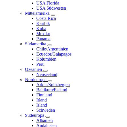
USA Florida
USA Südwesten
Mittelamerika
Costa Rica
Karibik
Kuba
Mexiko
Panama
Südamerika
Chile/Argentinien
Ecuador/Galapagos
Kolumbien
Peru
Ozeanien
Neuseeland
Nordeuropa
Arktis/Spitzbergen
Baltikum/Estland
Finnland
Irland
Island
Schweden
Südeuropa
Albanien
Andalusien