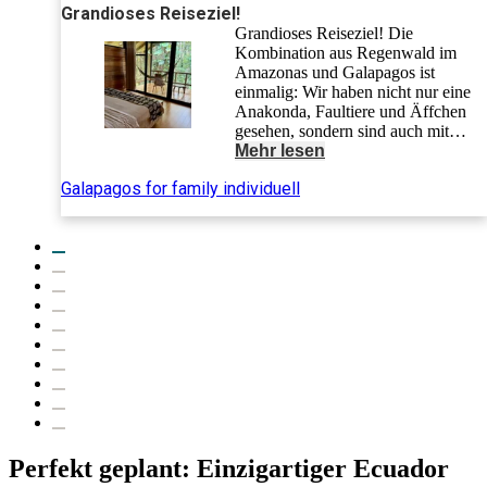
Grandioses Reiseziel!
Grandioses Reiseziel! Die
Kombination aus Regenwald im
Amazonas und Galapagos ist
einmalig: Wir haben nicht nur eine
Anakonda, Faultiere und Äffchen
gesehen, sondern sind auch mit
Adlerrochen, Riffhaien und Nemo
Mehr lesen
geschnorchelt. Seelöwen, Pinguine,
Galapagos for family individuell
Blaufußtölpel, Pelikane, Leguane
und natürlich gigantische
Riesenschildkröten - die Tierwelt ist
unvergesslich für die ganze Familie.
Für uns mit Kindern im Alter von 9
und 12 Jahren war es die perfekte
Reise in den Osterferien - das Wetter
war traumhaft und das Meer sehr
ruhig zum Schnorcheln.
Perfekt geplant: Einzigartiger Ecuador