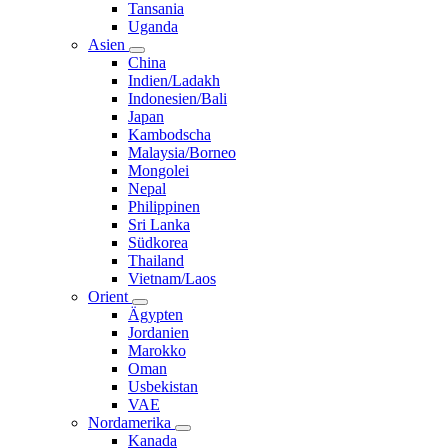
Tansania
Uganda
Asien
China
Indien/Ladakh
Indonesien/Bali
Japan
Kambodscha
Malaysia/Borneo
Mongolei
Nepal
Philippinen
Sri Lanka
Südkorea
Thailand
Vietnam/Laos
Orient
Ägypten
Jordanien
Marokko
Oman
Usbekistan
VAE
Nordamerika
Kanada