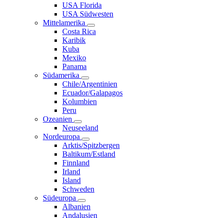
USA Florida
USA Südwesten
Mittelamerika
Costa Rica
Karibik
Kuba
Mexiko
Panama
Südamerika
Chile/Argentinien
Ecuador/Galapagos
Kolumbien
Peru
Ozeanien
Neuseeland
Nordeuropa
Arktis/Spitzbergen
Baltikum/Estland
Finnland
Irland
Island
Schweden
Südeuropa
Albanien
Andalusien