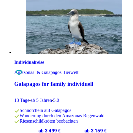
Individualreise
Amazonas- & Galapagos-Tierwelt
Galapagos for family individuell
13 Tage
ab 5 Jahren
5.0
Schnorcheln auf Galapagos
Wanderung durch den Amazonas Regenwald
Riesenschildkröten beobachten
ab 3.499 €
ab 3.159 €