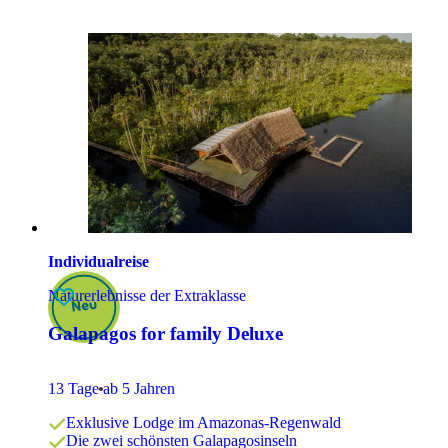
Individualreise
Naturerlebnisse der Extraklasse
Galapagos for family Deluxe
13 Tage
ab 5 Jahren
Exklusive Lodge im Amazonas-Regenwald
Die zwei schönsten Galapagosinseln