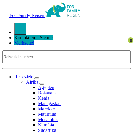
For Family Reisen
Kontaktieren Sie uns
Merkzettel
Reiseziele
Afrika
Ägypten
Botswana
Kenia
Madagaskar
Marokko
Mauritius
Mosambik
Namibia
Südafrika