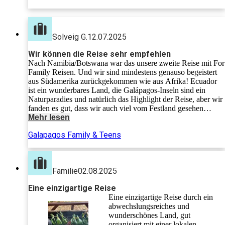
Solveig G.
12.07.2025
Wir können die Reise sehr empfehlen
Nach Namibia/Botswana war das unsere zweite Reise mit For
Family Reisen. Und wir sind mindestens genauso begeistert
aus Südamerika zurückgekommen wie aus Afrika! Ecuador
ist ein wunderbares Land, die Galápagos-Inseln sind ein
Naturparadies und natürlich das Highlight der Reise, aber wir
fanden es gut, dass wir auch viel vom Festland gesehen
haben: Das Programm war unglaublich vielseitig, von der
Mehr lesen
altehrwürdigen und quirligen Großstadt Quito über die Anden
Galapagos Family & Teens
(Highlight: Wandern am Cotopaxi bis auf 4.800 Meter!),
Kochen mit einer indigenen Familie und Baden in heißen
Thermen bis hin zum Schnorcheln auf Galápagos, Auge in
Auge mit Wasserschildkröten, Seehunden und bunt
Familie
02.08.2025
schillernden Fischen. Layla, unser Guide auf dem Festland,
war klasse. Sie sprach super Deutsch und hatte ein
Eine einzigartige Reise
umfassendes Wissen über ihr Land, die Menschen und
Eine einzigartige Reise durch ein
Sehenswürdigkeiten. Wir hatten eine tolle Woche zusammen.
abwechslungsreiches und
Dass es auf den Galápagos-Inseln keinen durchgängigen
wunderschönes Land, gut
Guide gibt, wussten wir im Voraus. Die Planung hat dennoch
organisiert mit einer lokalen