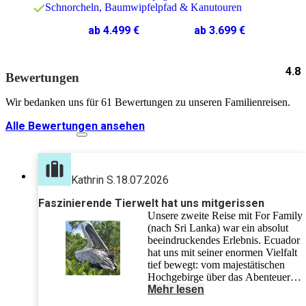
Schnorcheln, Baumwipfelpfad & Kanutouren
ab 4.499 €
ab 3.699 €
4.8
Bewertungen
Wir bedanken uns für 61 Bewertungen zu unseren Familienreisen.
Alle Bewertungen ansehen
Kathrin S.
18.07.2026
Faszinierende Tierwelt hat uns mitgerissen
Unsere zweite Reise mit For Family
(nach Sri Lanka) war ein absolut
beeindruckendes Erlebnis. Ecuador
hat uns mit seiner enormen Vielfalt
tief bewegt: vom majestätischen
Hochgebirge über das Abenteuer
Amazonas und urbanes
Mehr lesen
Großstadtfeeling bis hin zu den