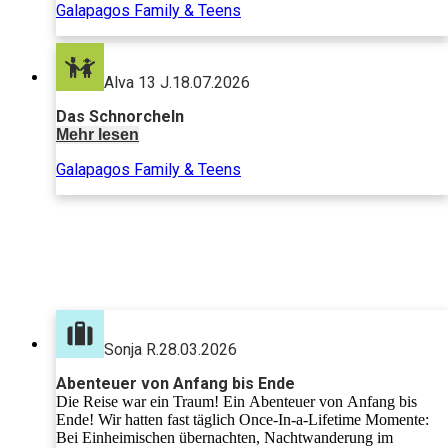
Galapagos Family & Teens
exotischen Galapagos-Inseln. Die
faszinierende Tierwelt hat uns
mitgerissen. Die Reise war
wunderschön, unglaublich
Alva 13 J.
18.07.2026
abwechslungsreich und lehrreich.
Allerdings war das Programm auch
Das Schnorcheln
sehr intensiv – die langen Transfers
Mehr lesen
forderten einige Reisetabletten. Als
Mutter mit zwei Teenagern (13 und
Galapagos Family & Teens
18) steht für mich fest: Wir würden
jederzeit wieder mit For Family auf
Abenteuerreise gehen!
Sonja R.
28.03.2026
Abenteuer von Anfang bis Ende
Die Reise war ein Traum! Ein Abenteuer von Anfang bis
Ende! Wir hatten fast täglich Once-In-a-Lifetime Momente:
Bei Einheimischen übernachten, Nachtwanderung im