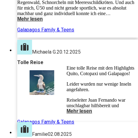
Regenwald, Schnorcheln mit Meeresschildkröten. Und auch
für mich, Ü50 und nicht gerade sportlich, war es absolut
machbar und ganz individuell konnte ich eine
Vulkanwanderung auslassen und habe dafür den Strand
Mehr lesen
genossen. Hatte ein Flugzeug Verspätung hat man das aus
Galapagos Family & Teens
Deutschlang schnell und elegant gelöst. Großartig! Alle hatten
was von der Reise und haben tolle Erinnerungen
mitgenommen. Danke dafür! Die nächste Reise mit 4Family
ist schon in Planung! ;)
Michaela G.
20.12.2025
Tolle Reise
Eine tolle Reise mit den Highlights
Quito, Cotopaxi und Galapagos!
Leider wurden nur wenige Inseln
angefahren.
Reiseleiter Juan Fernando war
unschlagbar hilfsbereit und
organisierte und wusste alles.
Mehr lesen
Galapagos Family & Teens
Auch von Galapagos aus konnten
wir ihn immer erreichen, und er
regelte alles schnell und kompetent.
Familie
02.08.2025