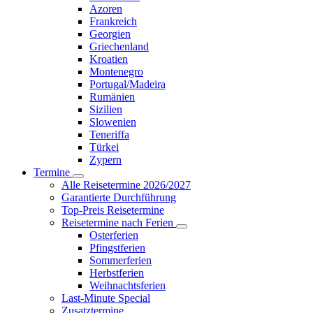
Azoren
Frankreich
Georgien
Griechenland
Kroatien
Montenegro
Portugal/Madeira
Rumänien
Sizilien
Slowenien
Teneriffa
Türkei
Zypern
Termine
Alle Reisetermine 2026/2027
Garantierte Durchführung
Top-Preis Reisetermine
Reisetermine nach Ferien
Osterferien
Pfingstferien
Sommerferien
Herbstferien
Weihnachtsferien
Last-Minute Special
Zusatztermine