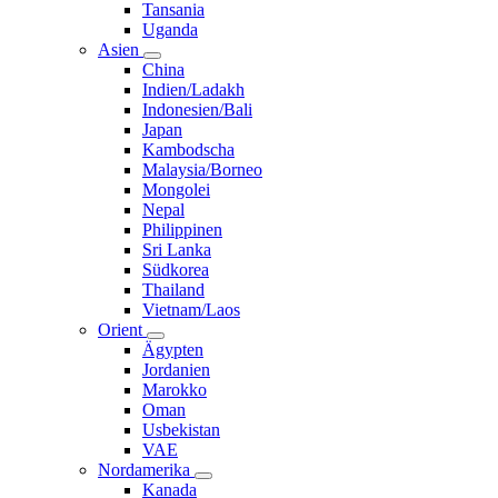
Tansania
Uganda
Asien
China
Indien/Ladakh
Indonesien/Bali
Japan
Kambodscha
Malaysia/Borneo
Mongolei
Nepal
Philippinen
Sri Lanka
Südkorea
Thailand
Vietnam/Laos
Orient
Ägypten
Jordanien
Marokko
Oman
Usbekistan
VAE
Nordamerika
Kanada