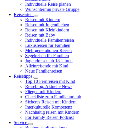
Individuelle Reise planen
Wunschtermin private Gruppe
Reisearten
Reisen mit Kindern
Reisen mit Jugendlichen
Reisen mit Kleinkindern
Reisen mit Baby
Individuelle Familienreisen
Luxusreisen für Familien
Mehrgenerationen-Reisen
Segelreisen für Familien
Jugendreisen ab 18 Jahren
Alleinreisende mit Kind
Neue Familienreisen
Reisetipps
Top 10 Fernreisen mit Kind
Reiseblog: Aktuelle News
Fliegen mit Kindern
Checkliste zum Familienurlaub
Sicheres Reisen mit Kindern
Interkulturelle Kompetenz
Nachhaltig reisen mit Kindern
For Family Reisen Podcast
Service
Buchungsinformationen