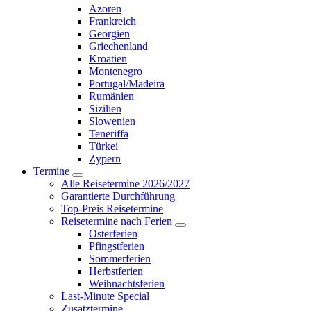
Azoren
Frankreich
Georgien
Griechenland
Kroatien
Montenegro
Portugal/Madeira
Rumänien
Sizilien
Slowenien
Teneriffa
Türkei
Zypern
Termine
Alle Reisetermine 2026/2027
Garantierte Durchführung
Top-Preis Reisetermine
Reisetermine nach Ferien
Osterferien
Pfingstferien
Sommerferien
Herbstferien
Weihnachtsferien
Last-Minute Special
Zusatztermine