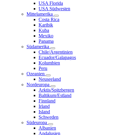
USA Florida
USA Südwesten
Mittelamerika
Costa Rica
Karibik
Kuba
Mexiko
Panama
Südamerika
Chile/Argentinien
Ecuador/Galapagos
Kolumbien
Peru
Ozeanien
Neuseeland
Nordeuropa
Arktis/Spitzbergen
Baltikum/Estland
Finnland
Irland
Island
Schweden
Südeuropa
Albanien
Andalusien