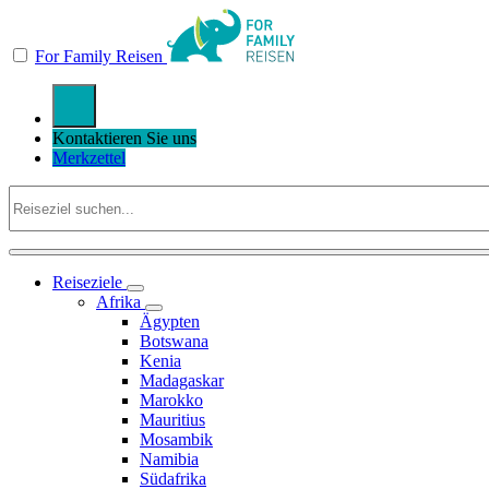
For Family Reisen
Kontaktieren Sie uns
Merkzettel
Reiseziele
Afrika
Ägypten
Botswana
Kenia
Madagaskar
Marokko
Mauritius
Mosambik
Namibia
Südafrika