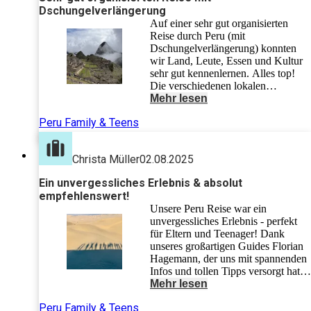
Dschungelverlängerung
Auf einer sehr gut organisierten
Reise durch Peru (mit
Dschungelverlängerung) konnten
wir Land, Leute, Essen und Kultur
sehr gut kennenlernen. Alles top!
Die verschiedenen lokalen
Reiseleiter (ortsabhängig) waren
Mehr lesen
ausgezeichnet, sind immer auf uns
Peru Family & Teens
(kleine Gruppe von 8) eingegangen
und haben viele interessante
Informationen vermittelt. Obwohl
Christa Müller
02.08.2025
das Programm recht straff war (aber
sehr gut ausgewählt), hat es viel
Ein unvergessliches Erlebnis & absolut
Spaß gemacht und war auch
empfehlenswert!
erholsam. Kann diese Reise in
Unsere Peru Reise war ein
einem kleinen Gruppensetting sehr
unvergessliches Erlebnis - perfekt
empfehlen.
für Eltern und Teenager! Dank
unseres großartigen Guides Florian
Hagemann, der uns mit spannenden
Infos und tollen Tipps versorgt hat,
konnten wir Land und Leute
Mehr lesen
intensiv kennenlernen. Besonders
Peru Family & Teens
schön war auch die nette