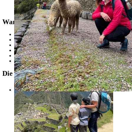
Warum ist Peru für Familien geeignet
Machu Picchu, eines der Neuen Sieben Weltwunder
Abwechslungsreiche Naturerlebnisse & Tierbeobachtungen
Altersgerechte Aktivitäten für Teens
Spannende Kultureindrücke & Begegnungen
Verlängerung im Amazonas-Regenwald möglich
Ideales Reiseziel für die Sommerferien
Die Highlights bei Peru Familienreisen