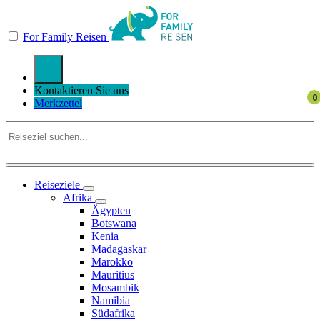
For Family Reisen
Kontaktieren Sie uns
Merkzettel
Reiseziele
Afrika
Ägypten
Botswana
Kenia
Madagaskar
Marokko
Mauritius
Mosambik
Namibia
Südafrika