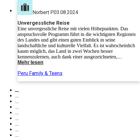
haben entschädigt und für viel Spaß
gesorgt.
Norbert P.
03.08.2024
Unvergessliche Reise
Eine unvergessliche Reise mit vielen Höhepunkten. Das
anspruchsvolle Programm führt in die wichtigsten Regionen
des Landes und gibt einen guten Einblick in seine
landschaftliche und kulturelle Vielfalt. Es ist wahrscheinlich
kaum möglich, das Land in zwei Wochen besser
kennenzulernen, auch dank einer ausgezeichneten,
engagierten und stets umsichtigen Reiseleiterin.
Mehr lesen
Peru Family & Teens