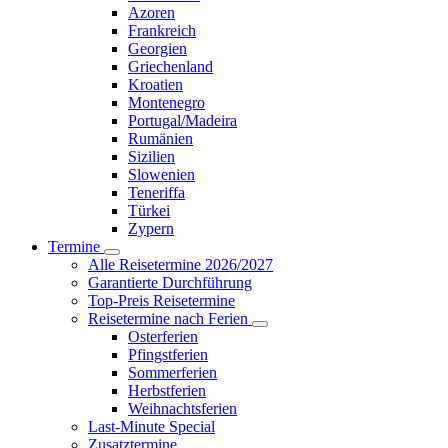
Azoren
Frankreich
Georgien
Griechenland
Kroatien
Montenegro
Portugal/Madeira
Rumänien
Sizilien
Slowenien
Teneriffa
Türkei
Zypern
Termine
Alle Reisetermine 2026/2027
Garantierte Durchführung
Top-Preis Reisetermine
Reisetermine nach Ferien
Osterferien
Pfingstferien
Sommerferien
Herbstferien
Weihnachtsferien
Last-Minute Special
Zusatztermine