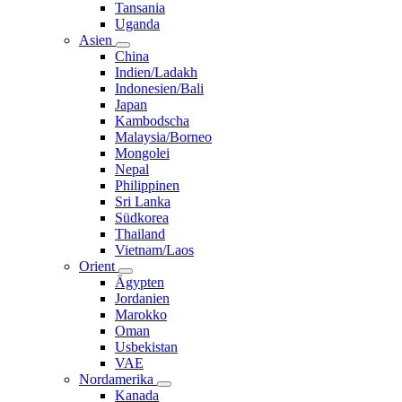
Tansania
Uganda
Asien
China
Indien/Ladakh
Indonesien/Bali
Japan
Kambodscha
Malaysia/Borneo
Mongolei
Nepal
Philippinen
Sri Lanka
Südkorea
Thailand
Vietnam/Laos
Orient
Ägypten
Jordanien
Marokko
Oman
Usbekistan
VAE
Nordamerika
Kanada