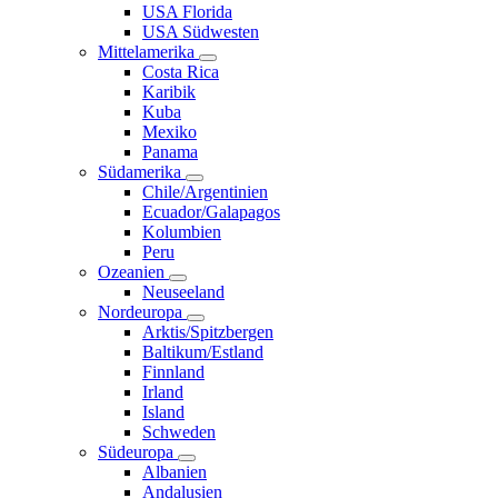
USA Florida
USA Südwesten
Mittelamerika
Costa Rica
Karibik
Kuba
Mexiko
Panama
Südamerika
Chile/Argentinien
Ecuador/Galapagos
Kolumbien
Peru
Ozeanien
Neuseeland
Nordeuropa
Arktis/Spitzbergen
Baltikum/Estland
Finnland
Irland
Island
Schweden
Südeuropa
Albanien
Andalusien