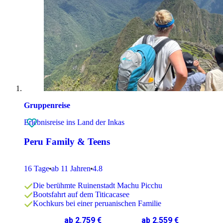
Gruppenreise
Erlebnisreise ins Land der Inkas
Peru Family & Teens
16 Tage
ab 11 Jahren
4.8
Die berühmte Ruinenstadt Machu Picchu
Bootsfahrt auf dem Titicacasee
Kochkurs bei einer peruanischen Familie
ab 2.759 €
ab 2.559 €