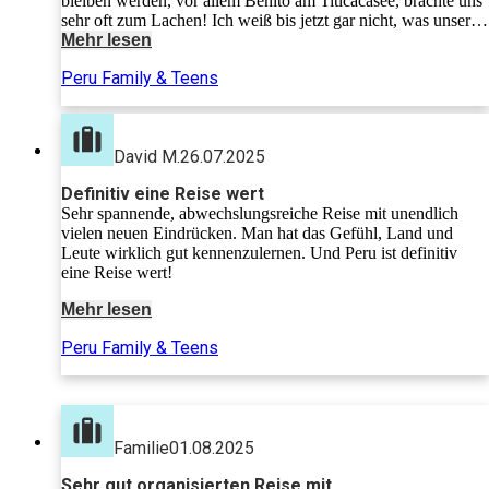
bleiben werden, vor allem Benito am Titicacasee, brachte uns
sehr oft zum Lachen! Ich weiß bis jetzt gar nicht, was unser
Highlight auf der Reise war, sämtliche Etappen von Lima bis
Mehr lesen
zum Amazonas waren eindrucksvoll und speziell! Wir werden
Peru Family & Teens
uns bestimmt lange und gerne an diese Reise zurückerinnern!
David M.
26.07.2025
Definitiv eine Reise wert
Sehr spannende, abwechslungsreiche Reise mit unendlich
vielen neuen Eindrücken. Man hat das Gefühl, Land und
Leute wirklich gut kennenzulernen. Und Peru ist definitiv
eine Reise wert!
Mehr lesen
Peru Family & Teens
Familie
01.08.2025
Sehr gut organisierten Reise mit