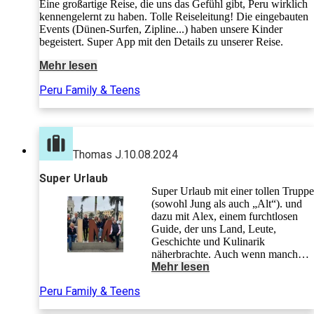
Eine großartige Reise, die uns das Gefühl gibt, Peru wirklich
kennengelernt zu haben. Tolle Reiseleitung! Die eingebauten
Events (Dünen-Surfen, Zipline...) haben unsere Kinder
begeistert. Super App mit den Details zu unserer Reise.
Mehr lesen
Peru Family & Teens
Thomas J.
10.08.2024
Super Urlaub
Super Urlaub mit einer tollen Truppe
(sowohl Jung als auch „Alt“). und
dazu mit Alex, einem furchtlosen
Guide, der uns Land, Leute,
Geschichte und Kulinarik
näherbrachte. Auch wenn manchmal
sehr zeitiges Aufstehen notwendig
Mehr lesen
war und die Fahrten etwas lang - die
Peru Family & Teens
Erlebnisse, Eindrücke,
Anstrengungen und Abenteuer