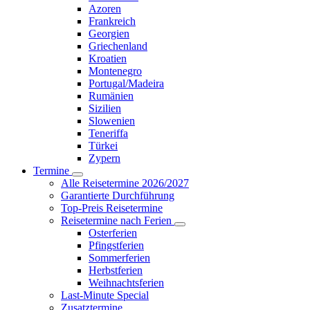
Azoren
Frankreich
Georgien
Griechenland
Kroatien
Montenegro
Portugal/Madeira
Rumänien
Sizilien
Slowenien
Teneriffa
Türkei
Zypern
Termine
Alle Reisetermine 2026/2027
Garantierte Durchführung
Top-Preis Reisetermine
Reisetermine nach Ferien
Osterferien
Pfingstferien
Sommerferien
Herbstferien
Weihnachtsferien
Last-Minute Special
Zusatztermine