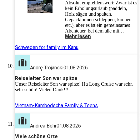
Absolut empfehlenswert: Zwar ist es
kein Erholungsurlaub (paddeln,
Holz sägen und spalten,
Gepäcktonnen schleppen, kochen
etc.), aber es ist ein gemeinsames
Abenteuer, bei dem alle mit
anpacken. Die Kinder haben sofort
Mehr lesen
zusammengefunden und sich
Schweden for family im Kanu
bestens miteinander beschäftigt. Und
in der heutigen digitalisierten Zeit
haben wir uns gefreut, mal eine
Woche komplett in der Natur zu sein
Andrę Trojanski
01.08.2026
ohne Kontakt zur Zivilisation. Und
wir haben - nicht zuletzt dank
Reiseleiter Son war spitze
unseres tollen Guides - gelernt, Brot
Unser Reiseleiter Son war spitze! Ha Long Cruise war sehr,
und Kuchen über dem Feuer zu
sehr schön! Vielen Dank!!!
backen. Danke für die schöne
Woche!
Vietnam-Kambodscha Family & Teens
Andrea Behr
01.08.2026
Viele schöne Orte