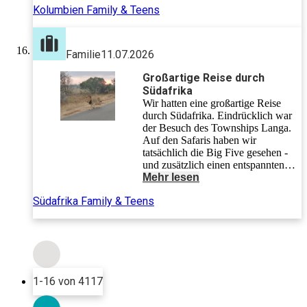
Kolumbien Family & Teens
Familie
11.07.2026
Großartige Reise durch
Südafrika
Wir hatten eine großartige Reise
durch Südafrika. Eindrücklich war
der Besuch des Townships Langa.
Auf den Safaris haben wir
tatsächlich die Big Five gesehen -
und zusätzlich einen entspannten
Leoparden. Wir sind nach zwei
Mehr lesen
Wochen mit vielen Eindrücken
Südafrika Family & Teens
zurückgekehrt und werden uns
sicher immer an die Reise erinnern!
1-16 von 4117