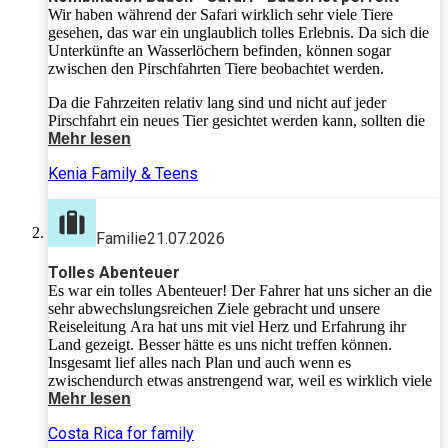
Wir haben während der Safari wirklich sehr viele Tiere
gesehen, das war ein unglaublich tolles Erlebnis. Da sich die
Unterkünfte an Wasserlöchern befinden, können sogar
zwischen den Pirschfahrten Tiere beobachtet werden.
Da die Fahrzeiten relativ lang sind und nicht auf jeder
Pirschfahrt ein neues Tier gesichtet werden kann, sollten die
Kids unbedingt eine gewisse Reife (Geduld,
Mehr lesen
Durchhaltevermögen) mitbringen.
Kenia Family & Teens
Die Kombination Baden - Safari - Baden ist perfekt!
Familie
21.07.2026
Tolles Abenteuer
Es war ein tolles Abenteuer! Der Fahrer hat uns sicher an die
sehr abwechslungsreichen Ziele gebracht und unsere
Reiseleitung Ara hat uns mit viel Herz und Erfahrung ihr
Land gezeigt. Besser hätte es uns nicht treffen können.
Insgesamt lief alles nach Plan und auch wenn es
zwischendurch etwas anstrengend war, weil es wirklich viele
Programmpunkte sind, würden wir diese Reise jederzeit
Mehr lesen
wieder genauso machen. Auch die Kinder hatten Spaß in der
Costa Rica for family
Gruppe. Für sie war es der „beste Urlaub überhaupt“.