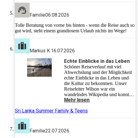
Familie
06.08.2026
Tolle Beratung von vorne bis hinten - wenn die Reise auch so
gut wird, steht einem grandiosem Urlaub nichts im Wege!
Markus K.
16.07.2026
Echte Einblicke in das Leben
Schöner Reiseverlauf mit viel
Abwechslung und der Möglichkeit
echte Einblicke in das Leben und
die Kultur zu bekommen. Unser
Reiseleiter Wilson war ein
wandelndes Wikipedia und konnte
zu allem Auskunft geben. Wir waren
Mehr lesen
eine kleine, angenehme Gruppe und
Sri Lanka Summer Family & Teens
haben das organisierte Reisen sehr
genossen.
Familie
22.07.2026