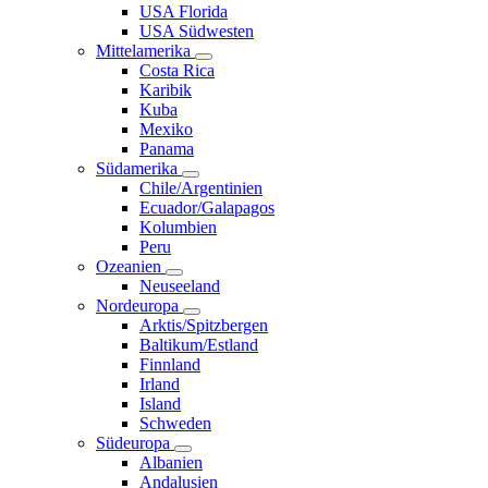
USA Florida
USA Südwesten
Mittelamerika
Costa Rica
Karibik
Kuba
Mexiko
Panama
Südamerika
Chile/Argentinien
Ecuador/Galapagos
Kolumbien
Peru
Ozeanien
Neuseeland
Nordeuropa
Arktis/Spitzbergen
Baltikum/Estland
Finnland
Irland
Island
Schweden
Südeuropa
Albanien
Andalusien