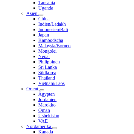
Tansania
Uganda
Asien
China
Indien/Ladakh
Indonesien/Bali
Japan
Kambodscha
Malaysia/Borneo
Mongolei
Nepal
Philippinen
Sri Lanka
Südkorea
Thailand
Vietnam/Laos
Orient
Ägypten
Jordanien
Marokko
Oman
Usbekistan
VAE
Nordamerika
Kanada