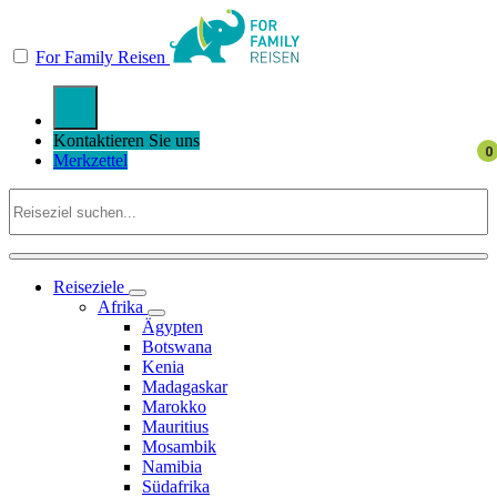
For Family Reisen
Kontaktieren Sie uns
Merkzettel
Reiseziele
Afrika
Ägypten
Botswana
Kenia
Madagaskar
Marokko
Mauritius
Mosambik
Namibia
Südafrika