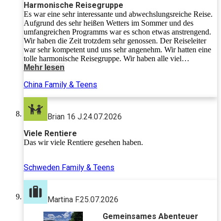
Harmonische Reisegruppe
Es war eine sehr interessante und abwechslungsreiche Reise.
Aufgrund des sehr heißen Wetters im Sommer und des
umfangreichen Programms war es schon etwas anstrengend.
Wir haben die Zeit trotzdem sehr genossen. Der Reiseleiter
war sehr kompetent und uns sehr angenehm. Wir hatten eine
tolle harmonische Reisegruppe. Wir haben alle viel
miteinander gelacht. Besonders gefiel uns der Besuch der
Mehr lesen
Kung Fu Schule und die 3 Tage im Nationalpark mit den
China Family & Teens
Avatarbergen.
Brian 16 J.
24.07.2026
Viele Rentiere
Das wir viele Rentiere gesehen haben.
Schweden Family & Teens
Martina F.
25.07.2026
Gemeinsames Abenteuer