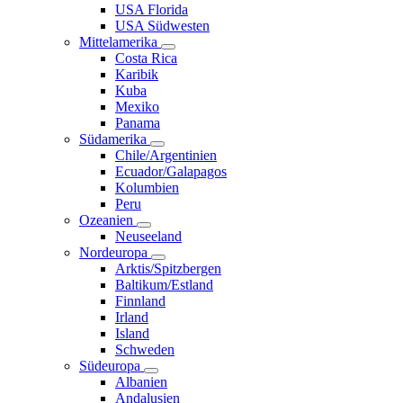
USA Florida
USA Südwesten
Mittelamerika
Costa Rica
Karibik
Kuba
Mexiko
Panama
Südamerika
Chile/Argentinien
Ecuador/Galapagos
Kolumbien
Peru
Ozeanien
Neuseeland
Nordeuropa
Arktis/Spitzbergen
Baltikum/Estland
Finnland
Irland
Island
Schweden
Südeuropa
Albanien
Andalusien