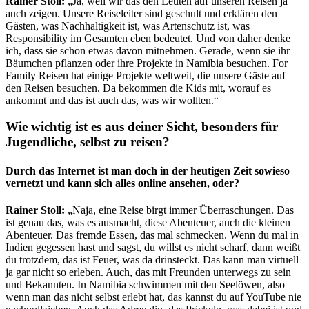
Rainer Stoll:
„Ja, weil wir das den Leuten auf unseren Reisen ja
auch zeigen. Unsere Reiseleiter sind geschult und erklären den
Gästen, was Nachhaltigkeit ist, was Artenschutz ist, was
Responsibility im Gesamten eben bedeutet. Und von daher denke
ich, dass sie schon etwas davon mitnehmen. Gerade, wenn sie ihr
Bäumchen pflanzen oder ihre Projekte in Namibia besuchen. For
Family Reisen hat einige Projekte weltweit, die unsere Gäste auf
den Reisen besuchen. Da bekommen die Kids mit, worauf es
ankommt und das ist auch das, was wir wollten.“
Wie wichtig ist es aus deiner Sicht, besonders für
Jugendliche, selbst zu reisen?
Durch das Internet ist man doch in der heutigen Zeit sowieso
vernetzt und kann sich alles online ansehen, oder?
Rainer Stoll:
„Naja, eine Reise birgt immer Überraschungen. Das
ist genau das, was es ausmacht, diese Abenteuer, auch die kleinen
Abenteuer. Das fremde Essen, das mal schmecken. Wenn du mal in
Indien gegessen hast und sagst, du willst es nicht scharf, dann weißt
du trotzdem, das ist Feuer, was da drinsteckt. Das kann man virtuell
ja gar nicht so erleben. Auch, das mit Freunden unterwegs zu sein
und Bekannten. In Namibia schwimmen mit den Seelöwen, also
wenn man das nicht selbst erlebt hat, das kannst du auf YouTube nie