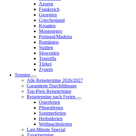
Azoren
Frankreich
Georgien
Griechenland
Kroatien
Montenegro
Portugal/Madeira
Rumänien
Sizilien
Slowenien
Teneriffa
Türkei
Zypern
Termine
Alle Reisetermine 2026/2027
Garantierte Durchführung
Top-Preis Reisetermine
Reisetermine nach Ferien
Osterferien
Pfingstferien
Sommerferien
Herbstferien
Weihnachtsferien
Last-Minute Special
Zusatztermine