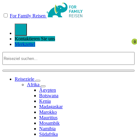
For Family Reisen
Kontaktieren Sie uns
Merkzettel
Reiseziele
Afrika
Ägypten
Botswana
Kenia
Madagaskar
Marokko
Mauritius
Mosambik
Namibia
Südafrika