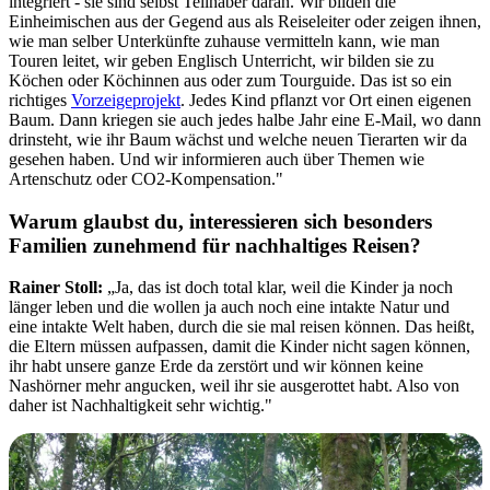
integriert - sie sind selbst Teilhaber daran. Wir bilden die
Einheimischen aus der Gegend aus als Reiseleiter oder zeigen ihnen,
wie man selber Unterkünfte zuhause vermitteln kann, wie man
Touren leitet, wir geben Englisch Unterricht, wir bilden sie zu
Köchen oder Köchinnen aus oder zum Tourguide. Das ist so ein
richtiges
Vorzeigeprojekt
. Jedes Kind pflanzt vor Ort einen eigenen
Baum. Dann kriegen sie auch jedes halbe Jahr eine E-Mail, wo dann
drinsteht, wie ihr Baum wächst und welche neuen Tierarten wir da
gesehen haben. Und wir informieren auch über Themen wie
Artenschutz oder CO2-Kompensation."
Warum glaubst du, interessieren sich besonders
Familien zunehmend für nachhaltiges Reisen?
Rainer Stoll:
„Ja, das ist doch total klar, weil die Kinder ja noch
länger leben und die wollen ja auch noch eine intakte Natur und
eine intakte Welt haben, durch die sie mal reisen können. Das heißt,
die Eltern müssen aufpassen, damit die Kinder nicht sagen können,
ihr habt unsere ganze Erde da zerstört und wir können keine
Nashörner mehr angucken, weil ihr sie ausgerottet habt. Also von
daher ist Nachhaltigkeit sehr wichtig."