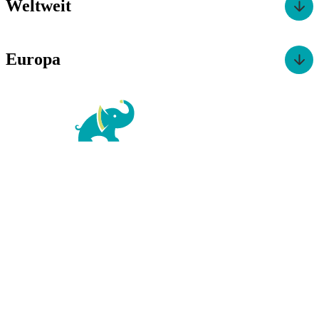
Weltweit
Europa
For Family Reisen
Richard-Wagner-Str. 1-3
50859 Köln
Kontaktformular
|
Impressum
AGB
|
Datenschutz
|
Barrierefreiheitserklärung