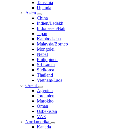
Tansania
Uganda
Asien
China
Indien/Ladakh
Indonesien/Bali
Japan
Kambodscha
Malaysia/Borneo
Mongolei
Nepal
Philippinen
Sri Lanka
Südkorea
Thailand
Vietnam/Laos
Orient
Ägypten
Jordanien
Marokko
Oman
Usbekistan
VAE
Nordamerika
Kanada