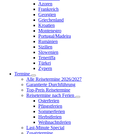
Azoren
Frankreich
Georgien
Griechenland
Kroatien
Montenegro
Portugal/Madeira
Rumänien
Sizilien
Slowenien
Teneriffa
Türkei
Zypern
Termine
Alle Reisetermine 2026/2027
Garantierte Durchführung
Top-Preis Reisetermine
Reisetermine nach Ferien
Osterferien
Pfingstferien
Sommerferien
Herbstferien
Weihnachtsferien
Last-Minute Special
Zusatztermine