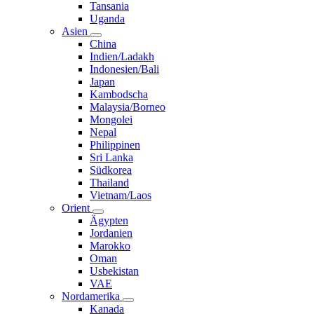
Tansania
Uganda
Asien
China
Indien/Ladakh
Indonesien/Bali
Japan
Kambodscha
Malaysia/Borneo
Mongolei
Nepal
Philippinen
Sri Lanka
Südkorea
Thailand
Vietnam/Laos
Orient
Ägypten
Jordanien
Marokko
Oman
Usbekistan
VAE
Nordamerika
Kanada