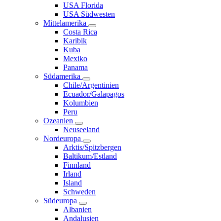
USA Florida
USA Südwesten
Mittelamerika
Costa Rica
Karibik
Kuba
Mexiko
Panama
Südamerika
Chile/Argentinien
Ecuador/Galapagos
Kolumbien
Peru
Ozeanien
Neuseeland
Nordeuropa
Arktis/Spitzbergen
Baltikum/Estland
Finnland
Irland
Island
Schweden
Südeuropa
Albanien
Andalusien