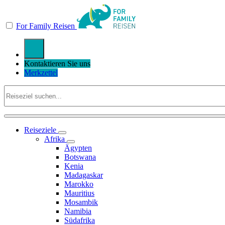
For Family Reisen
Kontaktieren Sie uns
Merkzettel
Reiseziele
Afrika
Ägypten
Botswana
Kenia
Madagaskar
Marokko
Mauritius
Mosambik
Namibia
Südafrika