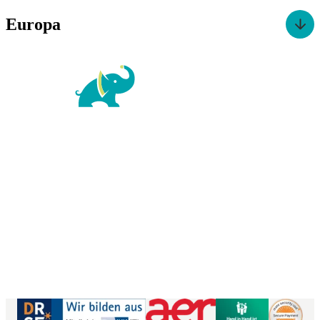
Europa
For Family Reisen
Richard-Wagner-Str. 1-3
50859 Köln
Kontaktformular
|
Impressum
AGB
|
Datenschutz
|
Barrierefreiheitserklärung