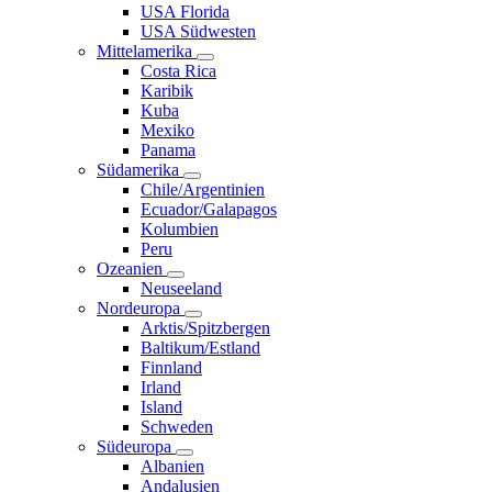
USA Florida
USA Südwesten
Mittelamerika
Costa Rica
Karibik
Kuba
Mexiko
Panama
Südamerika
Chile/Argentinien
Ecuador/Galapagos
Kolumbien
Peru
Ozeanien
Neuseeland
Nordeuropa
Arktis/Spitzbergen
Baltikum/Estland
Finnland
Irland
Island
Schweden
Südeuropa
Albanien
Andalusien