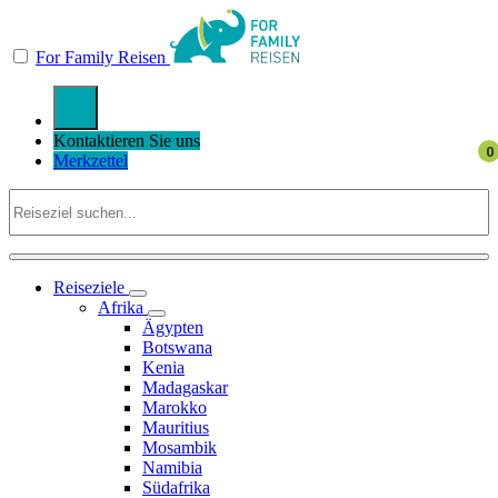
For Family Reisen
Kontaktieren Sie uns
Merkzettel
Reiseziele
Afrika
Ägypten
Botswana
Kenia
Madagaskar
Marokko
Mauritius
Mosambik
Namibia
Südafrika