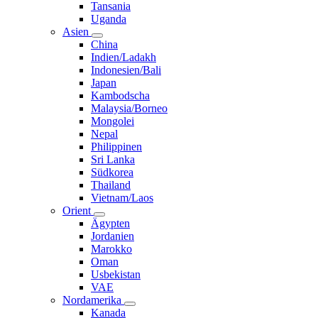
Tansania
Uganda
Asien
China
Indien/Ladakh
Indonesien/Bali
Japan
Kambodscha
Malaysia/Borneo
Mongolei
Nepal
Philippinen
Sri Lanka
Südkorea
Thailand
Vietnam/Laos
Orient
Ägypten
Jordanien
Marokko
Oman
Usbekistan
VAE
Nordamerika
Kanada