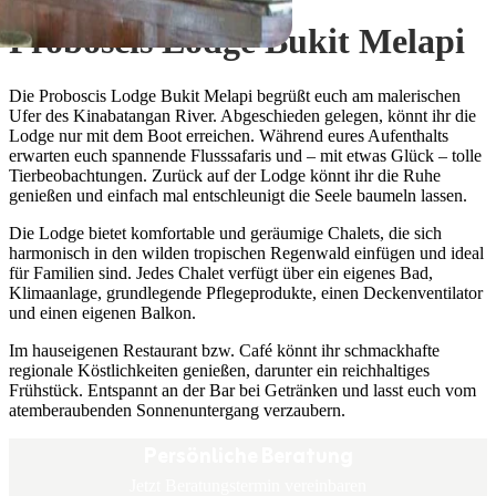
Proboscis Lodge Bukit Melapi
Die Proboscis Lodge Bukit Melapi begrüßt euch am malerischen
Ufer des Kinabatangan River. Abgeschieden gelegen, könnt ihr die
Lodge nur mit dem Boot erreichen. Während eures Aufenthalts
erwarten euch spannende Flusssafaris und – mit etwas Glück – tolle
Tierbeobachtungen. Zurück auf der Lodge könnt ihr die Ruhe
genießen und einfach mal entschleunigt die Seele baumeln lassen.
Die Lodge bietet komfortable und geräumige Chalets, die sich
harmonisch in den wilden tropischen Regenwald einfügen und ideal
für Familien sind. Jedes Chalet verfügt über ein eigenes Bad,
Klimaanlage, grundlegende Pflegeprodukte, einen Deckenventilator
und einen eigenen Balkon.
Im hauseigenen Restaurant bzw. Café könnt ihr schmackhafte
regionale Köstlichkeiten genießen, darunter ein reichhaltiges
Frühstück. Entspannt an der Bar bei Getränken und lasst euch vom
atemberaubenden Sonnenuntergang verzaubern.
Persönliche Beratung
Jetzt Beratungstermin vereinbaren