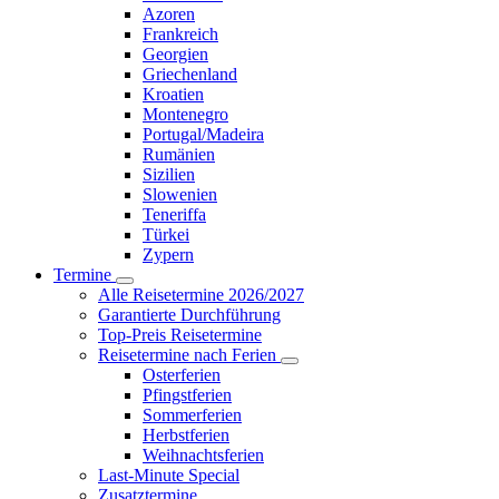
Azoren
Frankreich
Georgien
Griechenland
Kroatien
Montenegro
Portugal/Madeira
Rumänien
Sizilien
Slowenien
Teneriffa
Türkei
Zypern
Termine
Alle Reisetermine 2026/2027
Garantierte Durchführung
Top-Preis Reisetermine
Reisetermine nach Ferien
Osterferien
Pfingstferien
Sommerferien
Herbstferien
Weihnachtsferien
Last-Minute Special
Zusatztermine