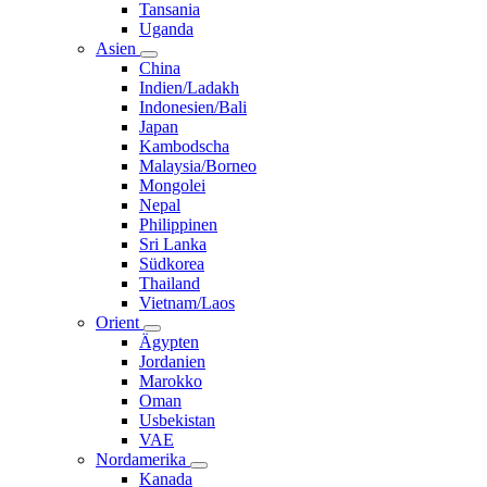
Tansania
Uganda
Asien
China
Indien/Ladakh
Indonesien/Bali
Japan
Kambodscha
Malaysia/Borneo
Mongolei
Nepal
Philippinen
Sri Lanka
Südkorea
Thailand
Vietnam/Laos
Orient
Ägypten
Jordanien
Marokko
Oman
Usbekistan
VAE
Nordamerika
Kanada