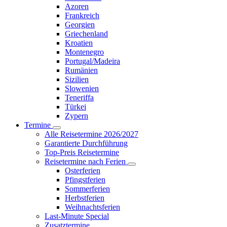
Azoren
Frankreich
Georgien
Griechenland
Kroatien
Montenegro
Portugal/Madeira
Rumänien
Sizilien
Slowenien
Teneriffa
Türkei
Zypern
Termine
Alle Reisetermine 2026/2027
Garantierte Durchführung
Top-Preis Reisetermine
Reisetermine nach Ferien
Osterferien
Pfingstferien
Sommerferien
Herbstferien
Weihnachtsferien
Last-Minute Special
Zusatztermine