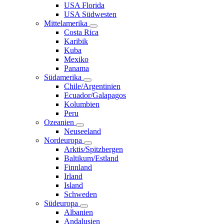
USA Florida
USA Südwesten
Mittelamerika
Costa Rica
Karibik
Kuba
Mexiko
Panama
Südamerika
Chile/Argentinien
Ecuador/Galapagos
Kolumbien
Peru
Ozeanien
Neuseeland
Nordeuropa
Arktis/Spitzbergen
Baltikum/Estland
Finnland
Irland
Island
Schweden
Südeuropa
Albanien
Andalusien