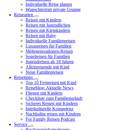
Individuelle Reise planen
Wunschtermin private Gruppe
Reisearten
Reisen mit Kindern
Reisen mit Jugendlichen
Reisen mit Kleinkindern
Reisen mit Baby
Individuelle Familienreisen
Luxusreisen für Familien
Mehrgenerationen-Reisen
Segelreisen für Familien
Jugendreisen ab 18 Jahren
Alleinreisende mit Kind
Neue Familienreisen
Reisetipps
Top 10 Fernreisen mit Kind
Reiseblog: Aktuelle News
Fliegen mit Kindern
Checkliste zum Familienurlaub
Sicheres Reisen mit Kindern
Interkulturelle Kompetenz
Nachhaltig reisen mit Kindern
For Family Reisen Podcast
Service
Buchungsinformationen