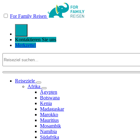
For Family Reisen
Kontaktieren Sie uns
Merkzettel
Reiseziele
Afrika
Ägypten
Botswana
Kenia
Madagaskar
Marokko
Mauritius
Mosambik
Namibia
Südafrika