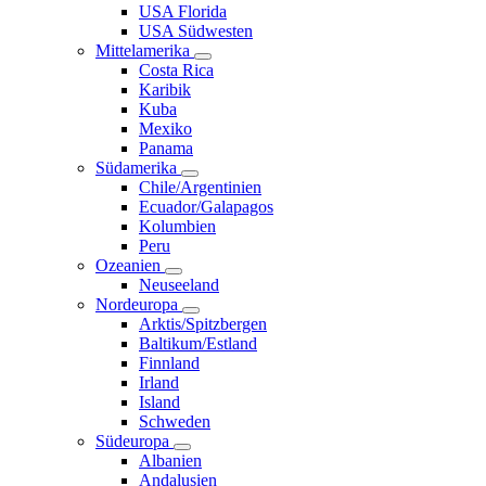
USA Florida
USA Südwesten
Mittelamerika
Costa Rica
Karibik
Kuba
Mexiko
Panama
Südamerika
Chile/Argentinien
Ecuador/Galapagos
Kolumbien
Peru
Ozeanien
Neuseeland
Nordeuropa
Arktis/Spitzbergen
Baltikum/Estland
Finnland
Irland
Island
Schweden
Südeuropa
Albanien
Andalusien