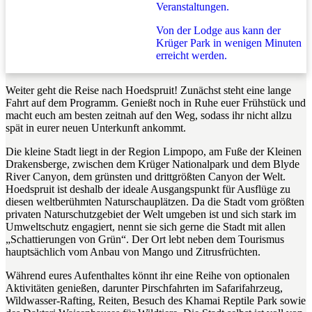
Veranstaltungen.
Von der Lodge aus kann der
Krüger Park in wenigen Minuten
erreicht werden.
Weiter geht die Reise nach Hoedspruit! Zunächst steht eine lange
Fahrt auf dem Programm. Genießt noch in Ruhe euer Frühstück und
macht euch am besten zeitnah auf den Weg, sodass ihr nicht allzu
spät in eurer neuen Unterkunft ankommt.
Die kleine Stadt liegt in der Region Limpopo, am Fuße der Kleinen
Drakensberge, zwischen dem Krüger Nationalpark und dem Blyde
River Canyon, dem grünsten und drittgrößten Canyon der Welt.
Hoedspruit ist deshalb der ideale Ausgangspunkt für Ausflüge zu
diesen weltberühmten Naturschauplätzen. Da die Stadt vom größten
privaten Naturschutzgebiet der Welt umgeben ist und sich stark im
Umweltschutz engagiert, nennt sie sich gerne die Stadt mit allen
„Schattierungen von Grün“. Der Ort lebt neben dem Tourismus
hauptsächlich vom Anbau von Mango und Zitrusfrüchten.
Während eures Aufenthaltes könnt ihr eine Reihe von optionalen
Aktivitäten genießen, darunter Pirschfahrten im Safarifahrzeug,
Wildwasser-Rafting, Reiten, Besuch des Khamai Reptile Park sowie