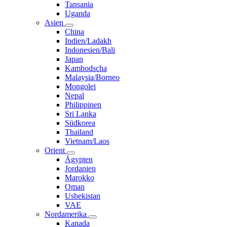
Tansania
Uganda
Asien
China
Indien/Ladakh
Indonesien/Bali
Japan
Kambodscha
Malaysia/Borneo
Mongolei
Nepal
Philippinen
Sri Lanka
Südkorea
Thailand
Vietnam/Laos
Orient
Ägypten
Jordanien
Marokko
Oman
Usbekistan
VAE
Nordamerika
Kanada