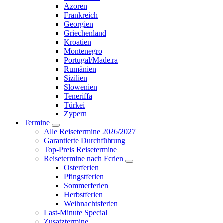
Azoren
Frankreich
Georgien
Griechenland
Kroatien
Montenegro
Portugal/Madeira
Rumänien
Sizilien
Slowenien
Teneriffa
Türkei
Zypern
Termine
Alle Reisetermine 2026/2027
Garantierte Durchführung
Top-Preis Reisetermine
Reisetermine nach Ferien
Osterferien
Pfingstferien
Sommerferien
Herbstferien
Weihnachtsferien
Last-Minute Special
Zusatztermine