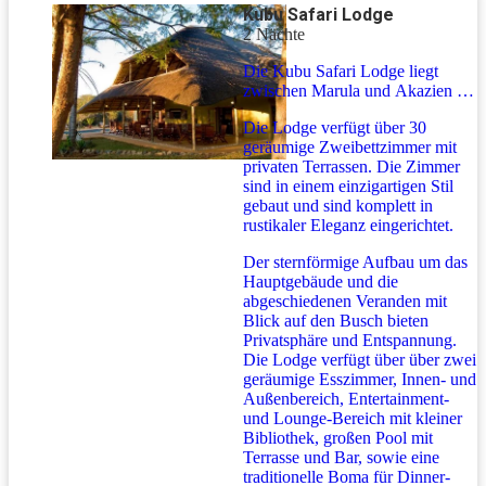
Kubu Safari Lodge
2 Nächte
Die Kubu Safari Lodge liegt
zwischen Marula und Akazien im
afrikanischen Busch mit der
Die Lodge verfügt über 30
dramatischen Kulisse der
geräumige Zweibettzimmer mit
Drakensberge im Hintergrund.
privaten Terrassen. Die Zimmer
sind in einem einzigartigen Stil
gebaut und sind komplett in
rustikaler Eleganz eingerichtet.
Der sternförmige Aufbau um das
Hauptgebäude und die
abgeschiedenen Veranden mit
Blick auf den Busch bieten
Privatsphäre und Entspannung.
Die Lodge verfügt über über zwei
geräumige Esszimmer, Innen- und
Außenbereich, Entertainment-
und Lounge-Bereich mit kleiner
Bibliothek, großen Pool mit
Terrasse und Bar, sowie eine
traditionelle Boma für Dinner-