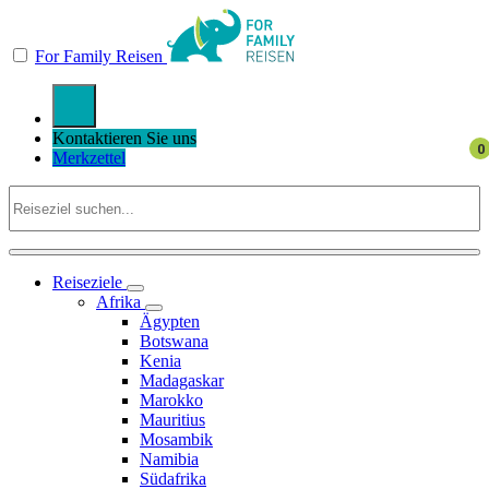
For Family Reisen
Kontaktieren Sie uns
Merkzettel
Reiseziele
Afrika
Ägypten
Botswana
Kenia
Madagaskar
Marokko
Mauritius
Mosambik
Namibia
Südafrika