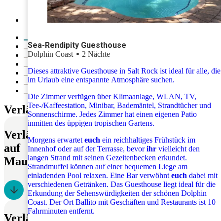
Unterkunft für Familien. Die Unterkunft ist zentral gelegen,
um den netten Ort, die Geschäfte und Restaurants in der
Umgebung zu Fuß zu erkunden. Die moderne Anlage bietet
17 komfortable Zimmer, die alle über eine Terrasse mit Blick
auf den tropischen Wald verfügen und mit Annehmlichkeiten
Sea-Rendipity Guesthouse
wie Klimaanlage, Safe, kostenlosem Tee/Kaffee usw.
Dolphin Coast
2 Nächte
ausgestattet sind.
Dieses attraktive Guesthouse in Salt Rock ist ideal für alle, die
im Urlaub eine entspannte Atmosphäre suchen.
Die Zimmer verfügen über Klimaanlage, WLAN, TV,
Tee-/Kaffeestation, Minibar, Bademäntel, Strandtücher und
Verlängerungsoptionen
Sonnenschirme. Jedes Zimmer hat einen eigenen Patio
inmitten des üppigen tropischen Gartens.
Verlängerung
Morgens erwartet
euch
ein reichhaltiges Frühstück im
Ab 248 € pro Nacht für 2 Erw. und 1 Kind
auf
Innenhof oder auf der Terrasse, bevor
ihr
vielleicht den
(7-12 Jahre) mit HP
langen Strand mit seinen Gezeitenbecken erkundet.
Mauritius
Strandmuffel können auf einer bequemen Liege am
einladenden Pool relaxen. Eine Bar verwöhnt
euch
dabei mit
verschiedenen Getränken. Das Guesthouse liegt ideal für die
Erkundung der Sehenswürdigkeiten der schönen Dolphin
Coast. Der Ort Ballito mit Geschäften und Restaurants ist 10
Fahrminuten entfernt.
Verlängerung in Mosambik
Preis auf Anfrage