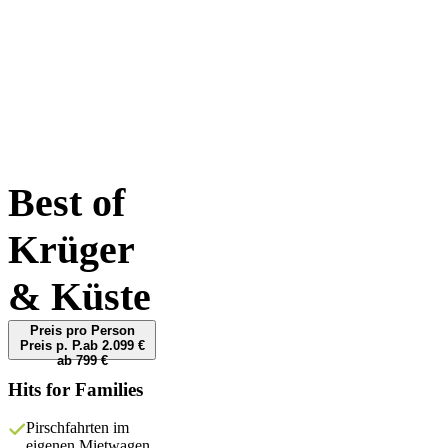
Intro
Reiseverlauf
Unterkünfte
Termine & Preise
Leistungen & Hinweise
Bewertungen
Best of
Krüger
& Küste
Preis pro Person
Preis p. P.
ab 2.099 €
ab 799 €
Hits for Families
Pirschfahrten im
eigenen Mietwagen