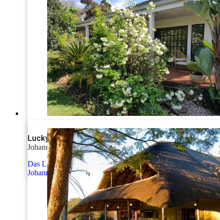
Lucky Bean Guesthouse
Johannesburg
1 Nacht
Das Lucky Bean Guesthouse liegt im Vorort Melville in
Johannesburg und verfügt über einen schönen Garten und
einen Außenpool. Ihr wohnt hier in stilvoll eingerichteten,
hellen und geräumigen Zimmern mit einer Terrasse mit
Gartenblick, Sat-TV sowie Kaffee- und Teezubehör. WLAN
nutzt ihr kostenfrei. Das Frühstück wird euch auf der Terrasse
oder im Frühstücksraum serviert. Eine Vielzahl von