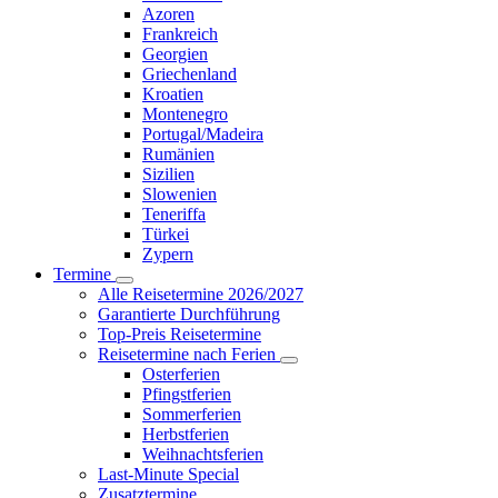
Azoren
Frankreich
Georgien
Griechenland
Kroatien
Montenegro
Portugal/Madeira
Rumänien
Sizilien
Slowenien
Teneriffa
Türkei
Zypern
Termine
Alle Reisetermine 2026/2027
Garantierte Durchführung
Top-Preis Reisetermine
Reisetermine nach Ferien
Osterferien
Pfingstferien
Sommerferien
Herbstferien
Weihnachtsferien
Last-Minute Special
Zusatztermine