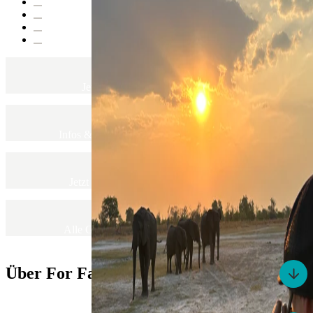
Persönliche Beratung
Jetzt Beratungstermin vereinbaren
Newsletter
Infos & Angebote zu unseren Familienreisen
Katalog
Jetzt unseren Katalog 2027 vorbestellen
Alle Termine
Alle Gruppenreisen-Daten auf einen Blick
Über For Family Reisen