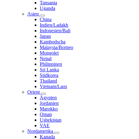
Tansania
Uganda
Asien
China
Indien/Ladakh
Indonesien/Bali
Japan
Kambodscha
Malaysia/Borneo
Mongolei
Nepal
Philippinen
Sri Lanka
Südkorea
Thailand
Vietnam/Laos
Orient
Ägypten
Jordanien
Marokko
Oman
Usbekistan
VAE
Nordamerika
Kanada