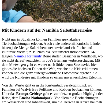
Mit Kindern auf der Namibia Selbstfahrerreise
Nicht nur in Südafrika können Familien spektakuläre
Tierbeobachtungen erleben. Auch viele andere afrikanische Länder
bieten jede Menge Safariabenteuer sowie landschaftliche und
kulturelle Vielfalt, z. B. Namibia. Auf unserer individuellen 14-
tägigen
Namibia for family
Reise starten Besucher in Windhoek, wo
sie nicht darauf verzichten, in Joe's Bierhaus vorbeizuschauen. Mit
dem Mietwagen geht es weiter nach Süden zum
Sossusvlei
, hier
gibt es die höchsten Dünen der Welt, welche die Kids erklimmen
können und die ganz außergewöhnliche Fotomotive ergeben. So
wird die Rundreise mit Kindern zu einem unvergesslichen Erlebnis.
Von der Wüste geht es in die Küstenstadt
Swakopmund
, wo
Familien bei Walvis Bay Pelikane und Robben beobachten können.
Über das
Erongo-Gebirge
geht es zum letzten großen Highlight der
Reise, dem
Etosha Nationalpark
. Vor allem die Beobachtungen
am Wasserloch sind lohnenswert, um die Tierwelt in Afrika hautnah