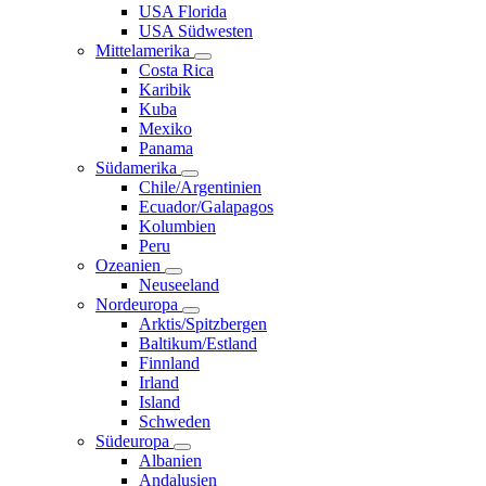
USA Florida
USA Südwesten
Mittelamerika
Costa Rica
Karibik
Kuba
Mexiko
Panama
Südamerika
Chile/Argentinien
Ecuador/Galapagos
Kolumbien
Peru
Ozeanien
Neuseeland
Nordeuropa
Arktis/Spitzbergen
Baltikum/Estland
Finnland
Irland
Island
Schweden
Südeuropa
Albanien
Andalusien