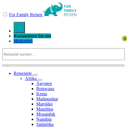
For Family Reisen
Kontaktieren Sie uns
Merkzettel
Reiseziele
Afrika
Ägypten
Botswana
Kenia
Madagaskar
Marokko
Mauritius
Mosambik
Namibia
Südafrika