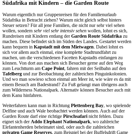
Südafrika mit Kindern – die Garden Route
Warum eigentlich nur Gruppenreisen für den Familienurlaub
Südafrika in Betracht ziehen? Warum nicht gleich selbst hinters
Steuer setzen? Für all jene Familien, die nicht nur sehr viel sehen
wollen, sondern
sehr viel sehr intensiv sehen
wollen, lohnt es sich,
Rundreisen mit Kindern entlang der
Garden Route Südafrika
zu
machen. Diese befindet sich im Süden des Landes. Gestartet werden
kann bequem in
Kapstadt mit dem Mietwagen
. Dabei lohnt es
sich vor allem auch einmal, eine komplette Stadtrundfahrt zu
machen, um die verschiedenen Facetten Kapstadts einfangen zu
können. Von dort aus machen sich Besucher gerne auf den Weg
zum Leuchtturm am
Cape Point
, fahren mit der Seilbahn auf den
Tafelberg
und zur Beobachtung der zahlreichen Pinguinkolonien.
Und wo man sowieso schon einmal am Meer ist, wie wäre es da mit
einem Besuch am Badestrand? Zu Fuß gelangt man übrigens auch
zum Wilderness Nationalpark. Alternativ können Besucher auch mit
dem Kanu hinfahren.
Weiterfahren kann man in Richtung
Plettenberg Bay
, wo spielende
Delfine und auch Wale beobachtet werden können. Auch auf der
Garden Route darf eine richtige
Pirschsafari
nicht fehlen. Dazu
eignet sich der
Addo Elephant Nationalpark
, wo zahlreiche
Elefantenherden beheimatet sind, oder auch die zahlreichen
privaten Game Reserves
, zum Beispiel bei der Buffelsdrift Game