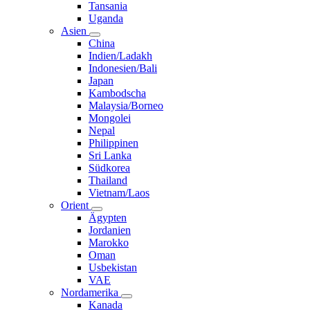
Tansania
Uganda
Asien
China
Indien/Ladakh
Indonesien/Bali
Japan
Kambodscha
Malaysia/Borneo
Mongolei
Nepal
Philippinen
Sri Lanka
Südkorea
Thailand
Vietnam/Laos
Orient
Ägypten
Jordanien
Marokko
Oman
Usbekistan
VAE
Nordamerika
Kanada