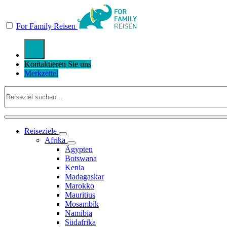
For Family Reisen
Kontaktieren Sie uns
Merkzettel
Reiseziele
Afrika
Ägypten
Botswana
Kenia
Madagaskar
Marokko
Mauritius
Mosambik
Namibia
Südafrika