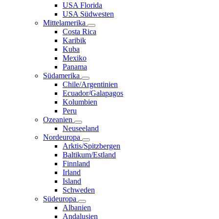
USA Florida
USA Südwesten
Mittelamerika
Costa Rica
Karibik
Kuba
Mexiko
Panama
Südamerika
Chile/Argentinien
Ecuador/Galapagos
Kolumbien
Peru
Ozeanien
Neuseeland
Nordeuropa
Arktis/Spitzbergen
Baltikum/Estland
Finnland
Irland
Island
Schweden
Südeuropa
Albanien
Andalusien