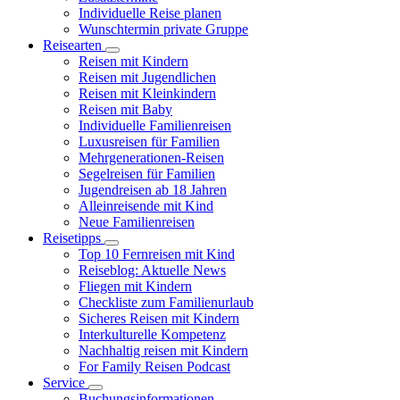
Individuelle Reise planen
Wunschtermin private Gruppe
Reisearten
Reisen mit Kindern
Reisen mit Jugendlichen
Reisen mit Kleinkindern
Reisen mit Baby
Individuelle Familienreisen
Luxusreisen für Familien
Mehrgenerationen-Reisen
Segelreisen für Familien
Jugendreisen ab 18 Jahren
Alleinreisende mit Kind
Neue Familienreisen
Reisetipps
Top 10 Fernreisen mit Kind
Reiseblog: Aktuelle News
Fliegen mit Kindern
Checkliste zum Familienurlaub
Sicheres Reisen mit Kindern
Interkulturelle Kompetenz
Nachhaltig reisen mit Kindern
For Family Reisen Podcast
Service
Buchungsinformationen