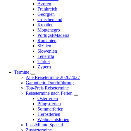
Azoren
Frankreich
Georgien
Griechenland
Kroatien
Montenegro
Portugal/Madeira
Rumänien
Sizilien
Slowenien
Teneriffa
Türkei
Zypern
Termine
Alle Reisetermine 2026/2027
Garantierte Durchführung
Top-Preis Reisetermine
Reisetermine nach Ferien
Osterferien
Pfingstferien
Sommerferien
Herbstferien
Weihnachtsferien
Last-Minute Special
Zusatztermine