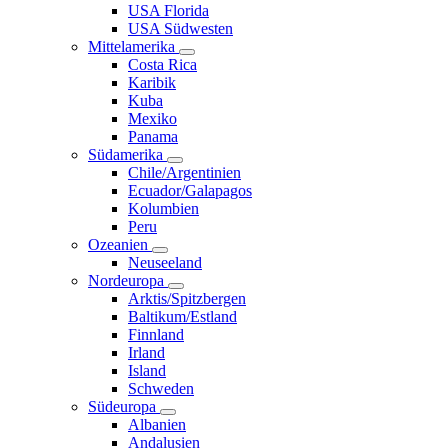
USA Florida
USA Südwesten
Mittelamerika
Costa Rica
Karibik
Kuba
Mexiko
Panama
Südamerika
Chile/Argentinien
Ecuador/Galapagos
Kolumbien
Peru
Ozeanien
Neuseeland
Nordeuropa
Arktis/Spitzbergen
Baltikum/Estland
Finnland
Irland
Island
Schweden
Südeuropa
Albanien
Andalusien