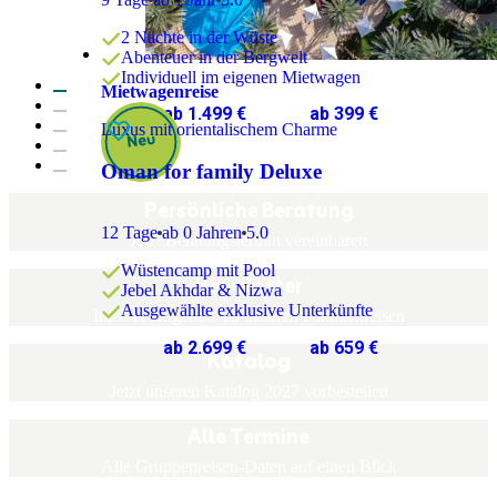
2 Nächte in der Wüste
Abenteuer in der Bergwelt
Individuell im eigenen Mietwagen
Mietwagenreise
ab 1.499 €
ab 399 €
Luxus mit orientalischem Charme
Oman for family Deluxe
Persönliche Beratung
12 Tage
ab 0 Jahren
5.0
Jetzt Beratungstermin vereinbaren
Wüstencamp mit Pool
Newsletter
Jebel Akhdar & Nizwa
Ausgewählte exklusive Unterkünfte
Infos & Angebote zu unseren Familienreisen
ab 2.699 €
ab 659 €
Katalog
Jetzt unseren Katalog 2027 vorbestellen
Alle Termine
Alle Gruppenreisen-Daten auf einen Blick