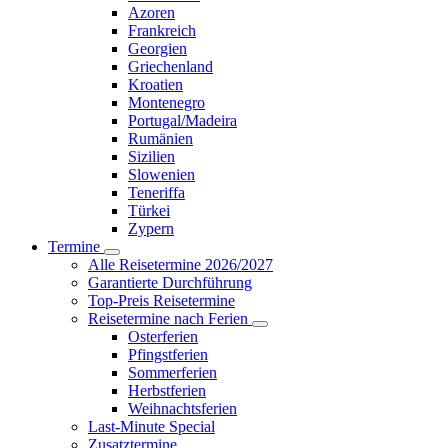
Azoren
Frankreich
Georgien
Griechenland
Kroatien
Montenegro
Portugal/Madeira
Rumänien
Sizilien
Slowenien
Teneriffa
Türkei
Zypern
Termine
Alle Reisetermine 2026/2027
Garantierte Durchführung
Top-Preis Reisetermine
Reisetermine nach Ferien
Osterferien
Pfingstferien
Sommerferien
Herbstferien
Weihnachtsferien
Last-Minute Special
Zusatztermine