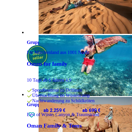
Gruppenreise
Ein Märchenland aus 1001 Nacht
Oman for family
10 Tage
ab 6 Jahren
4.9
Speedboattour zu Delfinen
Übernachtung im Wüstencamp
Nachtwanderung zu Schildkröten
Gruppenreise
ab 2.259 €
ab 699 €
Best of Wüste, Canyon & Traumstrand
Oman Family & Teens