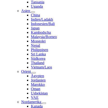
Tansania
Uganda
Asien
China
Indien/Ladakh
Indonesien/Bali
Japan
Kambodscha
Malaysia/Borneo
Mongolei
Nepal
Philippinen
Sri Lanka
Südkorea
Thailand
Vietnam/Laos
Orient
Ägypten
Jordanien
Marokko
Oman
Usbekistan
VAE
Nordamerika
Kanada