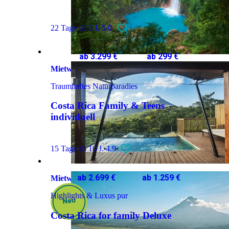
22 Tage
ab 3 J.
5.0
ab 3.299 €
ab 299 €
Mietwagenreise
Traumhaftes Naturparadies
Costa Rica Family & Teens
individuell
15 Tage
ab 10 J.
4.9
ab 2.699 €
ab 1.259 €
Mietwagenreise
Highlights & Luxus pur
Costa Rica for family Deluxe