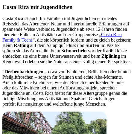
Costa Rica mit Jugendlichen
Costa Rica ist auch für Familien mit Jugendlichen ein ideales
Reiseziel, das Abenteuer, Natur und interkulturelle Erfahrungen auf
spannende Weise verbindet. Jugendliche ab etwa 12 Jahren finden
hier eine Fülle an Aktivitäten auf der Gruppenreise „
Costa Rica
Family & Teens
“, die sie körperlich fordern und zugleich begeistern:
Beim
Rafting
auf dem Sarapiquí-Fluss und
Surfen
im Pazifik
spüren sie das Adrenalin, beim
Schnorcheln
vor der Karibikküste
entdecken sie eine bunte Unterwasserwelt und beim
Ziplining
im
Regenwald erleben sie die Natur aus einer völlig neuen Perspektive.
Tierbeobachtungen
– etwa von Faultieren, Brüllaffen oder bunten
Pfeilgiftfröschen – sorgen für Staunen und echte Aha-Momente.
Auch kulturelle Erlebnisse, wie der Besuch einer lokalen Schule
oder das Mitwirken bei einem Aufforstungsprojekt, sprechen
Jugendliche an. Costa Rica bietet für diese Altersgruppe genau die
richtige Mischung aus Aktivität und Spaß mit Gleichaltrigen –
perfekt für neugierige und weltoffene junge Menschen.