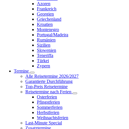
Azoren
Frankreich
Georgien
Griechenland
Kroatien
Montenegro
Portugal/Madeira
Rumänien
Sizilien
Slowenien
Teneriffa
Türkei
Zypern
Termine
Alle Reisetermine 2026/2027
Garantierte Durchführung
Top-Preis Reisetermine
Reisetermine nach Ferien
Osterferien
Pfingstferien
Sommerferien
Herbstferien
Weihnachtsferien
Last-Minute Special
Zusatztermine