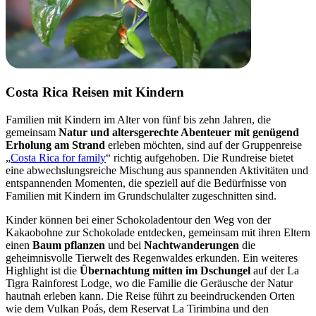
Costa Rica Reisen mit Kindern
Familien mit Kindern im Alter von fünf bis zehn Jahren, die
gemeinsam
Natur und altersgerechte Abenteuer mit genügend
Erholung am Strand
erleben möchten, sind auf der Gruppenreise
„
Costa Rica for family
“ richtig aufgehoben. Die Rundreise bietet
eine abwechslungsreiche Mischung aus spannenden Aktivitäten und
entspannenden Momenten, die speziell auf die Bedürfnisse von
Familien mit Kindern im Grundschulalter zugeschnitten sind.
Kinder können bei einer Schokoladentour den Weg von der
Kakaobohne zur Schokolade entdecken, gemeinsam mit ihren Eltern
einen
Baum pflanzen
und bei
Nachtwanderungen
die
geheimnisvolle Tierwelt des Regenwaldes erkunden.
Ein weiteres
Highlight ist die
Übernachtung mitten im Dschungel
auf der La
Tigra Rainforest Lodge, wo die Familie die Geräusche der Natur
hautnah erleben kann.
Die Reise führt zu beeindruckenden Orten
wie dem Vulkan Poás, dem Reservat La Tirimbina und den