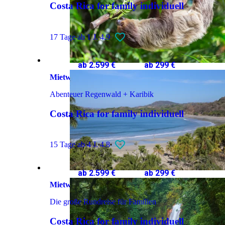
Costa Rica for family individuell
17 Tage
ab 1 J.
4.9
ab 2.599 €
ab 299 €
Mietwagenreise
Abenteuer Regenwald + Karibik
Costa Rica for family individuell
15 Tage
ab 4 J.
4.8
ab 2.599 €
ab 299 €
Mietwagenreise
Die große Rundreise für Familien
Costa Rica for family individuell