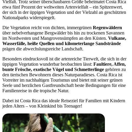
Vielfalt. Trotz seiner überschaubaren Größe beheimatet Costa Rica
etwa fünf Prozent der weltweiten Artenvielfalt – ein Spitzenwert,
der sich in der üppigen Vegetation und der Vielzahl an geschützten
Nationalparks widerspiegelt.
Die Vegetation reicht von dichten, immergrünen
Regenwäldern
über nebelverhangene Bergwälder bis hin zu trockenen Savannen
im Nordwesten und Mangrovensümpfen an den Küsten.
Vulkane,
Wasserfälle, heiße Quellen und kilometerlange Sandstrände
prägen die abwechslungsreiche Landschaft.
Besonders eindrucksvoll ist die artenreiche Tierwelt, die sich in der
üppigen Vegetation wunderbar beobachten lässt:
Faultiere, Affen,
bunte Frösche, exotische Vögel und Schmetterlinge
gehören zu
den tierischen Bewohnern dieses Naturparadieses. Costa Rica ist
Vorreiter im nachhaltigen Tourismus und bietet mit seiner grünen
Seele und herzlichen Gastfreundschaft beste Bedingungen für eine
Familienreise in die tropische Natur.
Dabei ist Costa Rica das ideale Reiseziel für Familien mit Kindern
jeden Alters – von Kleinkind bis Teenager!