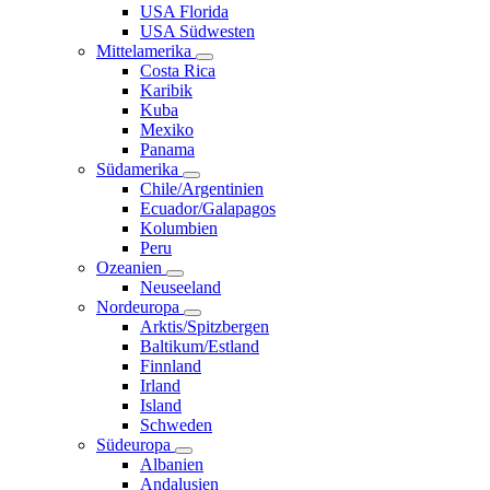
USA Florida
USA Südwesten
Mittelamerika
Costa Rica
Karibik
Kuba
Mexiko
Panama
Südamerika
Chile/Argentinien
Ecuador/Galapagos
Kolumbien
Peru
Ozeanien
Neuseeland
Nordeuropa
Arktis/Spitzbergen
Baltikum/Estland
Finnland
Irland
Island
Schweden
Südeuropa
Albanien
Andalusien