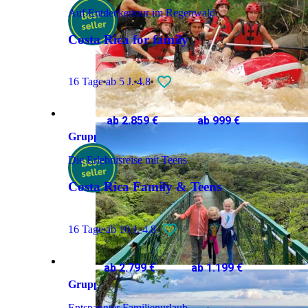
Auf Entdeckertour im Regenwald
Costa Rica for family
16 Tage
ab 5 J.
4.8
ab 2.859 €
ab 999 €
Gruppenreise
Die Erlebnisreise mit Teens
Costa Rica Family & Teens
16 Tage
ab 10 J.
4.8
ab 2.799 €
ab 1.199 €
Gruppenreise
Entspannter Familienurlaub