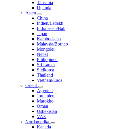
Tansania
Uganda
Asien
China
Indien/Ladakh
Indonesien/Bali
Japan
Kambodscha
Malaysia/Borneo
Mongolei
Nepal
Philippinen
Sri Lanka
Südkorea
Thailand
Vietnam/Laos
Orient
Ägypten
Jordanien
Marokko
Oman
Usbekistan
VAE
Nordamerika
Kanada