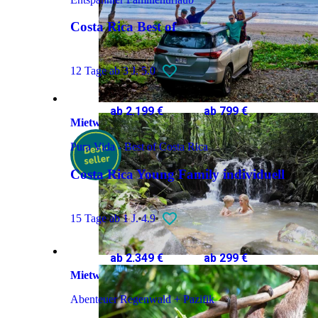
Costa Rica Best of
12 Tage
ab 3 J.
5.0
ab 2.199 €
ab 799 €
Mietwagenreise
Pura Vida - Best of Costa Rica
Costa Rica Young Family individuell
15 Tage
ab 1 J.
4.9
ab 2.349 €
ab 299 €
Mietwagenreise
Abenteuer Regenwald + Pazifik