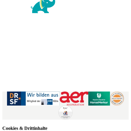
Richard-Wagner-Str. 1-3
50859 Köln
Kontaktformular
|
Impressum
AGB
|
Datenschutz
|
Barrierefreiheitserklärung
Cookies & Drittinhalte