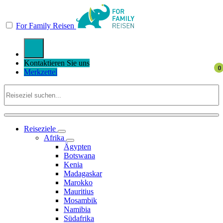
For Family Reisen
Kontaktieren Sie uns
Merkzettel
Reiseziele
Afrika
Ägypten
Botswana
Kenia
Madagaskar
Marokko
Mauritius
Mosambik
Namibia
Südafrika