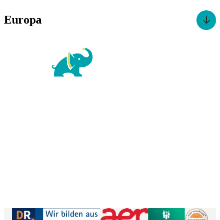
Europa
For Family Reisen
Richard-Wagner-Str. 1-3
50859 Köln
Kontaktformular
|
Impressum
AGB
|
Datenschutz
|
Barrierefreiheitserklärung