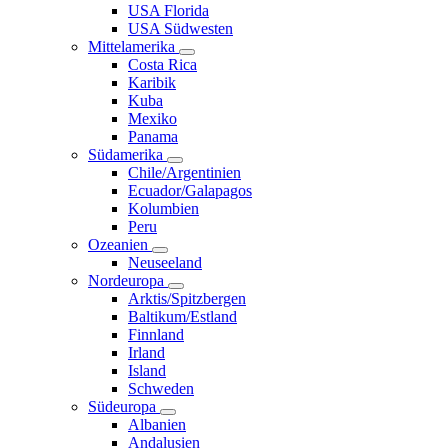
USA Florida
USA Südwesten
Mittelamerika
Costa Rica
Karibik
Kuba
Mexiko
Panama
Südamerika
Chile/Argentinien
Ecuador/Galapagos
Kolumbien
Peru
Ozeanien
Neuseeland
Nordeuropa
Arktis/Spitzbergen
Baltikum/Estland
Finnland
Irland
Island
Schweden
Südeuropa
Albanien
Andalusien