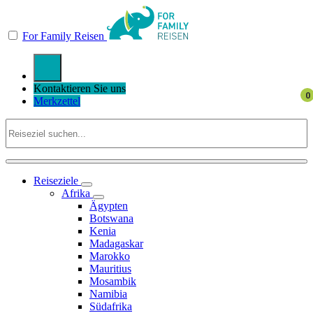
For Family Reisen
Kontaktieren Sie uns
Merkzettel
Reiseziele
Afrika
Ägypten
Botswana
Kenia
Madagaskar
Marokko
Mauritius
Mosambik
Namibia
Südafrika