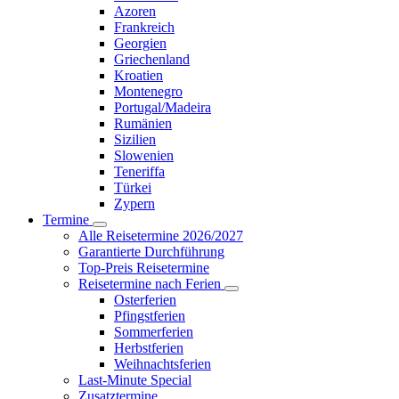
Azoren
Frankreich
Georgien
Griechenland
Kroatien
Montenegro
Portugal/Madeira
Rumänien
Sizilien
Slowenien
Teneriffa
Türkei
Zypern
Termine
Alle Reisetermine 2026/2027
Garantierte Durchführung
Top-Preis Reisetermine
Reisetermine nach Ferien
Osterferien
Pfingstferien
Sommerferien
Herbstferien
Weihnachtsferien
Last-Minute Special
Zusatztermine