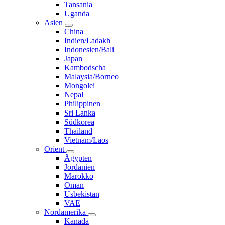
Tansania
Uganda
Asien
China
Indien/Ladakh
Indonesien/Bali
Japan
Kambodscha
Malaysia/Borneo
Mongolei
Nepal
Philippinen
Sri Lanka
Südkorea
Thailand
Vietnam/Laos
Orient
Ägypten
Jordanien
Marokko
Oman
Usbekistan
VAE
Nordamerika
Kanada