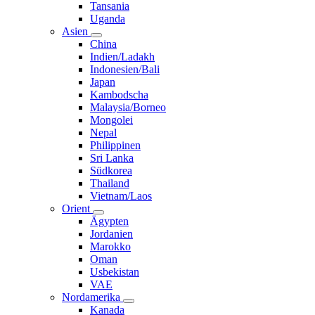
Tansania
Uganda
Asien
China
Indien/Ladakh
Indonesien/Bali
Japan
Kambodscha
Malaysia/Borneo
Mongolei
Nepal
Philippinen
Sri Lanka
Südkorea
Thailand
Vietnam/Laos
Orient
Ägypten
Jordanien
Marokko
Oman
Usbekistan
VAE
Nordamerika
Kanada