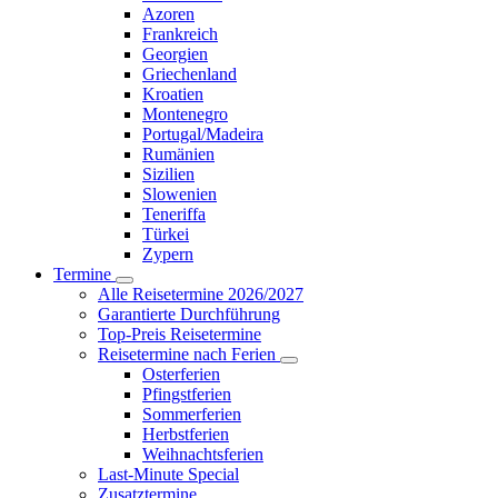
Azoren
Frankreich
Georgien
Griechenland
Kroatien
Montenegro
Portugal/Madeira
Rumänien
Sizilien
Slowenien
Teneriffa
Türkei
Zypern
Termine
Alle Reisetermine 2026/2027
Garantierte Durchführung
Top-Preis Reisetermine
Reisetermine nach Ferien
Osterferien
Pfingstferien
Sommerferien
Herbstferien
Weihnachtsferien
Last-Minute Special
Zusatztermine