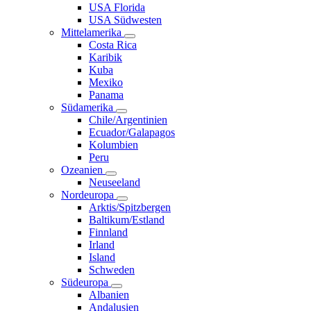
USA Florida
USA Südwesten
Mittelamerika
Costa Rica
Karibik
Kuba
Mexiko
Panama
Südamerika
Chile/Argentinien
Ecuador/Galapagos
Kolumbien
Peru
Ozeanien
Neuseeland
Nordeuropa
Arktis/Spitzbergen
Baltikum/Estland
Finnland
Irland
Island
Schweden
Südeuropa
Albanien
Andalusien