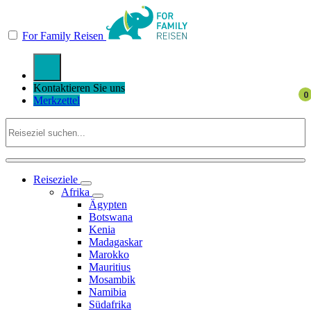
For Family Reisen
Kontaktieren Sie uns
Merkzettel
Reiseziele
Afrika
Ägypten
Botswana
Kenia
Madagaskar
Marokko
Mauritius
Mosambik
Namibia
Südafrika