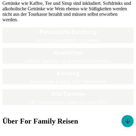
Getränke wie Kaffee, Tee und Sirup sind inkludiert. Softdrinks und
alkoholische Getränke wie Wein ebenso wie Süßigkeiten werden
nicht aus der Tourkasse bezahlt und müssen selbst erworben
werden.
Persönliche Beratung
Jetzt Beratungstermin vereinbaren
Newsletter
Infos & Angebote zu unseren Familienreisen
Katalog
Jetzt unseren Katalog 2027 vorbestellen
Alle Termine
Alle Gruppenreisen-Daten auf einen Blick
Über For Family Reisen