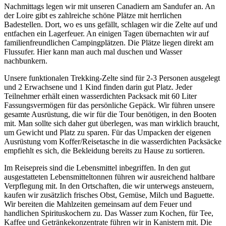
Nachmittags legen wir mit unseren Canadiern am Sandufer an. An
der Loire gibt es zahlreiche schöne Plätze mit herrlichen
Badestellen. Dort, wo es uns gefällt, schlagen wir die Zelte auf und
entfachen ein Lagerfeuer. An einigen Tagen übernachten wir auf
familienfreundlichen Campingplätzen. Die Plätze liegen direkt am
Flussufer. Hier kann man auch mal duschen und Wasser
nachbunkern.
Unsere funktionalen Trekking-Zelte sind für 2-3 Personen ausgelegt
und 2 Erwachsene und 1 Kind finden darin gut Platz. Jeder
Teilnehmer erhält einen wasserdichten Packsack mit 60 Liter
Fassungsvermögen für das persönliche Gepäck. Wir führen unsere
gesamte Ausrüstung, die wir für die Tour benötigen, in den Booten
mit. Man sollte sich daher gut überlegen, was man wirklich braucht,
um Gewicht und Platz zu sparen. Für das Umpacken der eigenen
Ausrüstung vom Koffer/Reisetasche in die wasserdichten Packsäcke
empfiehlt es sich, die Bekleidung bereits zu Hause zu sortieren.
Im Reisepreis sind die Lebensmittel inbegriffen. In den gut
ausgestatteten Lebensmitteltonnen führen wir ausreichend haltbare
Verpflegung mit. In den Ortschaften, die wir unterwegs ansteuern,
kaufen wir zusätzlich frisches Obst, Gemüse, Milch und Baguette.
Wir bereiten die Mahlzeiten gemeinsam auf dem Feuer und
handlichen Spirituskochern zu. Das Wasser zum Kochen, für Tee,
Kaffee und Getränkekonzentrate führen wir in Kanistern mit. Die