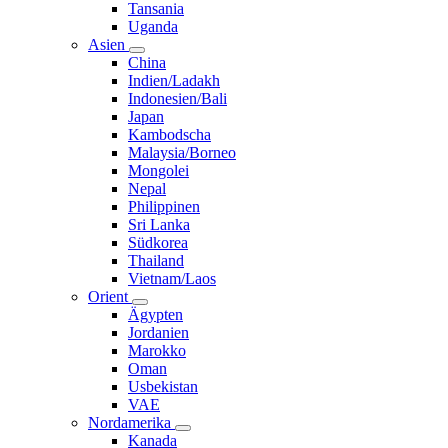
Tansania
Uganda
Asien
China
Indien/Ladakh
Indonesien/Bali
Japan
Kambodscha
Malaysia/Borneo
Mongolei
Nepal
Philippinen
Sri Lanka
Südkorea
Thailand
Vietnam/Laos
Orient
Ägypten
Jordanien
Marokko
Oman
Usbekistan
VAE
Nordamerika
Kanada