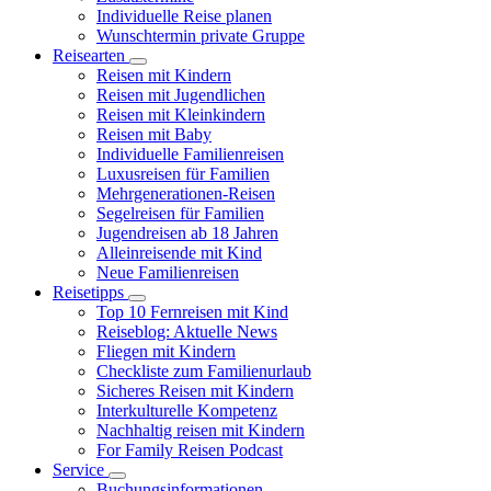
Individuelle Reise planen
Wunschtermin private Gruppe
Reisearten
Reisen mit Kindern
Reisen mit Jugendlichen
Reisen mit Kleinkindern
Reisen mit Baby
Individuelle Familienreisen
Luxusreisen für Familien
Mehrgenerationen-Reisen
Segelreisen für Familien
Jugendreisen ab 18 Jahren
Alleinreisende mit Kind
Neue Familienreisen
Reisetipps
Top 10 Fernreisen mit Kind
Reiseblog: Aktuelle News
Fliegen mit Kindern
Checkliste zum Familienurlaub
Sicheres Reisen mit Kindern
Interkulturelle Kompetenz
Nachhaltig reisen mit Kindern
For Family Reisen Podcast
Service
Buchungsinformationen