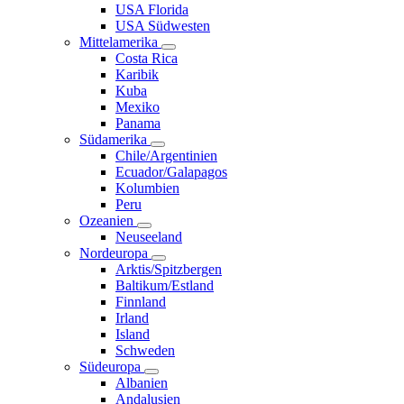
USA Florida
USA Südwesten
Mittelamerika
Costa Rica
Karibik
Kuba
Mexiko
Panama
Südamerika
Chile/Argentinien
Ecuador/Galapagos
Kolumbien
Peru
Ozeanien
Neuseeland
Nordeuropa
Arktis/Spitzbergen
Baltikum/Estland
Finnland
Irland
Island
Schweden
Südeuropa
Albanien
Andalusien