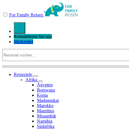
For Family Reisen
Kontaktieren Sie uns
Merkzettel
Reiseziele
Afrika
Ägypten
Botswana
Kenia
Madagaskar
Marokko
Mauritius
Mosambik
Namibia
Südafrika