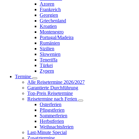
Azoren
Frankreich
Georgien
Griechenland
Kroatien
Montenegro
Portugal/Madeira
Rumänien
Sizilien
Slowenien
Teneriffa
Türkei
Zypern
Termine
Alle Reisetermine 2026/2027
Garantierte Durchführung
Top-Preis Reisetermine
Reisetermine nach Ferien
Osterferien
Pfingstferien
Sommerferien
Herbstferien
Weihnachtsferien
Last-Minute Special
Zusatztermine