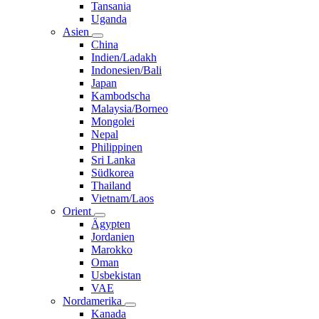
Tansania
Uganda
Asien
China
Indien/Ladakh
Indonesien/Bali
Japan
Kambodscha
Malaysia/Borneo
Mongolei
Nepal
Philippinen
Sri Lanka
Südkorea
Thailand
Vietnam/Laos
Orient
Ägypten
Jordanien
Marokko
Oman
Usbekistan
VAE
Nordamerika
Kanada