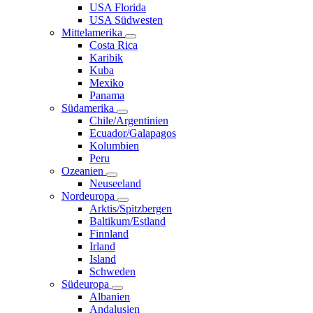
USA Florida
USA Südwesten
Mittelamerika
Costa Rica
Karibik
Kuba
Mexiko
Panama
Südamerika
Chile/Argentinien
Ecuador/Galapagos
Kolumbien
Peru
Ozeanien
Neuseeland
Nordeuropa
Arktis/Spitzbergen
Baltikum/Estland
Finnland
Irland
Island
Schweden
Südeuropa
Albanien
Andalusien