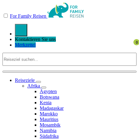
For Family Reisen
Kontaktieren Sie uns
Merkzettel
Reiseziele
Afrika
Ägypten
Botswana
Kenia
Madagaskar
Marokko
Mauritius
Mosambik
Namibia
Südafrika