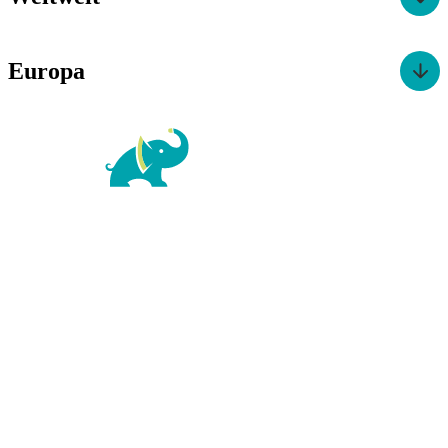
Europa
For Family Reisen
Richard-Wagner-Str. 1-3
50859 Köln
Kontaktformular
|
Impressum
AGB
|
Datenschutz
|
Barrierefreiheitserklärung