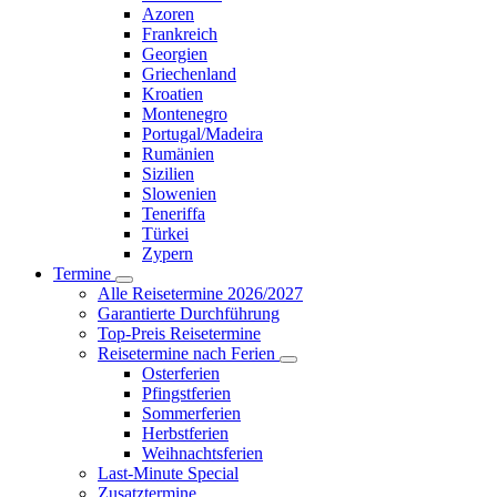
Azoren
Frankreich
Georgien
Griechenland
Kroatien
Montenegro
Portugal/Madeira
Rumänien
Sizilien
Slowenien
Teneriffa
Türkei
Zypern
Termine
Alle Reisetermine 2026/2027
Garantierte Durchführung
Top-Preis Reisetermine
Reisetermine nach Ferien
Osterferien
Pfingstferien
Sommerferien
Herbstferien
Weihnachtsferien
Last-Minute Special
Zusatztermine