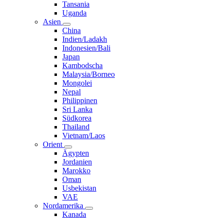
Tansania
Uganda
Asien
China
Indien/Ladakh
Indonesien/Bali
Japan
Kambodscha
Malaysia/Borneo
Mongolei
Nepal
Philippinen
Sri Lanka
Südkorea
Thailand
Vietnam/Laos
Orient
Ägypten
Jordanien
Marokko
Oman
Usbekistan
VAE
Nordamerika
Kanada