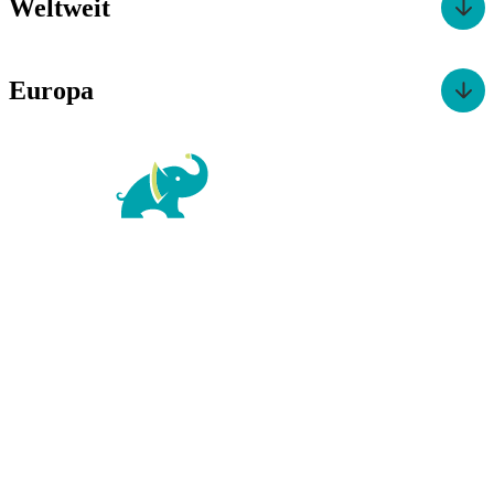
Weltweit
Europa
For Family Reisen
Richard-Wagner-Str. 1-3
50859 Köln
Kontaktformular
|
Impressum
AGB
|
Datenschutz
|
Barrierefreiheitserklärung