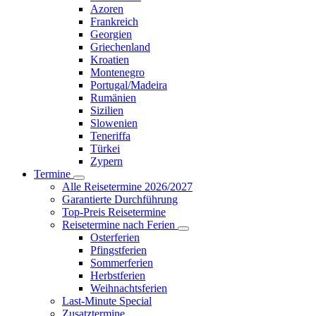
Azoren
Frankreich
Georgien
Griechenland
Kroatien
Montenegro
Portugal/Madeira
Rumänien
Sizilien
Slowenien
Teneriffa
Türkei
Zypern
Termine
Alle Reisetermine 2026/2027
Garantierte Durchführung
Top-Preis Reisetermine
Reisetermine nach Ferien
Osterferien
Pfingstferien
Sommerferien
Herbstferien
Weihnachtsferien
Last-Minute Special
Zusatztermine