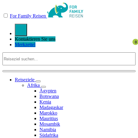
For Family Reisen
Kontaktieren Sie uns
Merkzettel
Reiseziele
Afrika
Ägypten
Botswana
Kenia
Madagaskar
Marokko
Mauritius
Mosambik
Namibia
Südafrika