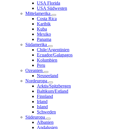
USA Florida
USA Südwesten
Mittelamerika
Costa Rica
Karibik
Kuba
Mexiko
Panama
Südamerika
Chile/Argentinien
Ecuador/Galapagos
Kolumbien
Peru
Ozeanien
Neuseeland
Nordeuropa
Arktis/Spitzbergen
Baltikum/Estland
Finnland
Irland
Island
Schweden
Südeuropa
Albanien
Andalusien