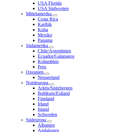
USA Florida
USA Südwesten
Mittelamerika
Costa Rica
Karibik
Kuba
Mexiko
Panama
Südamerika
Chile/Argentinien
Ecuador/Galapagos
Kolumbien
Peru
Ozeanien
Neuseeland
Nordeuropa
Arktis/Spitzbergen
Baltikum/Estland
Finnland
Irland
Island
Schweden
Südeuropa
Albanien
Andalusien