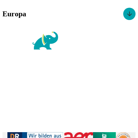
Europa
For Family Reisen
Richard-Wagner-Str. 1-3
50859 Köln
Kontaktformular
|
Impressum
AGB
|
Datenschutz
|
Barrierefreiheitserklärung