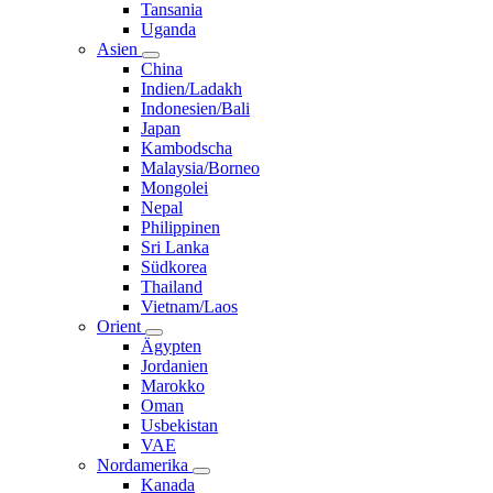
Tansania
Uganda
Asien
China
Indien/Ladakh
Indonesien/Bali
Japan
Kambodscha
Malaysia/Borneo
Mongolei
Nepal
Philippinen
Sri Lanka
Südkorea
Thailand
Vietnam/Laos
Orient
Ägypten
Jordanien
Marokko
Oman
Usbekistan
VAE
Nordamerika
Kanada