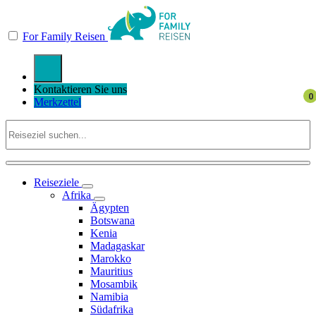
For Family Reisen
Kontaktieren Sie uns
Merkzettel
Reiseziele
Afrika
Ägypten
Botswana
Kenia
Madagaskar
Marokko
Mauritius
Mosambik
Namibia
Südafrika