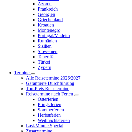
Azoren
Frankreich
Georgien
Griechenland
Kroatien
Montenegro
Portugal/Madeira
Rumänien
Sizilien
Slowenien
Teneriffa
Türkei
Zypern
Termine
Alle Reisetermine 2026/2027
Garantierte Durchführung
Top-Preis Reisetermine
Reisetermine nach Ferien
Osterferien
Pfingstferien
Sommerferien
Herbstferien
Weihnachtsferien
Last-Minute Special
Zusatztermine