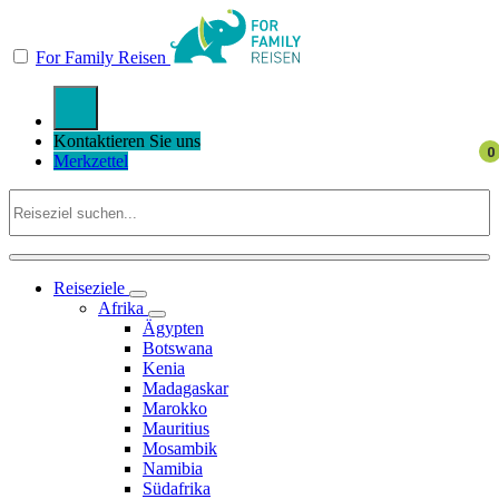
For Family Reisen
Kontaktieren Sie uns
Merkzettel
Reiseziele
Afrika
Ägypten
Botswana
Kenia
Madagaskar
Marokko
Mauritius
Mosambik
Namibia
Südafrika