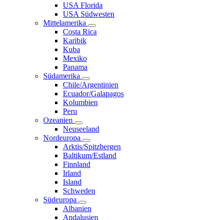
USA Florida
USA Südwesten
Mittelamerika
Costa Rica
Karibik
Kuba
Mexiko
Panama
Südamerika
Chile/Argentinien
Ecuador/Galapagos
Kolumbien
Peru
Ozeanien
Neuseeland
Nordeuropa
Arktis/Spitzbergen
Baltikum/Estland
Finnland
Irland
Island
Schweden
Südeuropa
Albanien
Andalusien