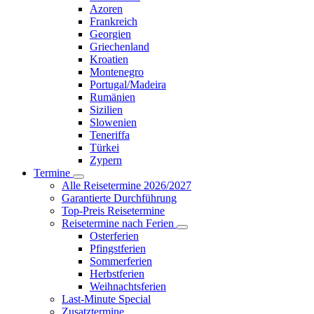
Azoren
Frankreich
Georgien
Griechenland
Kroatien
Montenegro
Portugal/Madeira
Rumänien
Sizilien
Slowenien
Teneriffa
Türkei
Zypern
Termine
Alle Reisetermine 2026/2027
Garantierte Durchführung
Top-Preis Reisetermine
Reisetermine nach Ferien
Osterferien
Pfingstferien
Sommerferien
Herbstferien
Weihnachtsferien
Last-Minute Special
Zusatztermine