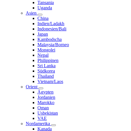
Tansania
Uganda
Asien
China
Indien/Ladakh
Indonesien/Bali
Japan
Kambodscha
Malaysia/Borneo
Mongolei
Nepal
Philippinen
Sri Lanka
Südkorea
Thailand
Vietnam/Laos
Orient
Ägypten
Jordanien
Marokko
Oman
Usbekistan
VAE
Nordamerika
Kanada