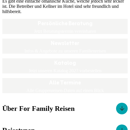
Es gibt eine einfache omanische Küche, welche jedoch sehr lecker
ist. Die Betreiber und Kellner im Hotel sind sehr freundlich und
hilfsbereit.
Persönliche Beratung
Jetzt Beratungstermin vereinbaren
Newsletter
Infos & Angebote zu unseren Familienreisen
Katalog
Jetzt unseren Katalog 2027 vorbestellen
Alle Termine
Alle Gruppenreisen-Daten auf einen Blick
Über For Family Reisen