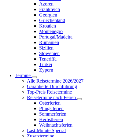
Azoren
Frankreich
Georgien
Griechenland
Kroatien
Montenegro
Portugal/Madeira
Rumänien
Sizilien
Slowenien
Teneriffa
Türkei
Zypern
Termine
Alle Reisetermine 2026/2027
Garantierte Durchführung
Top-Preis Reisetermine
Reisetermine nach Ferien
Osterferien
Pfingstferien
Sommerferien
Herbstferien
Weihnachtsferien
Last-Minute Special
Zusatztermine