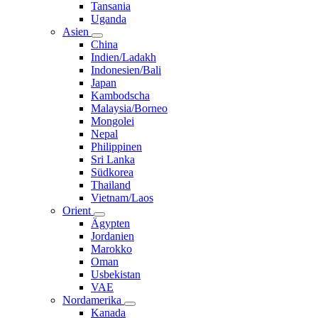
Tansania
Uganda
Asien
China
Indien/Ladakh
Indonesien/Bali
Japan
Kambodscha
Malaysia/Borneo
Mongolei
Nepal
Philippinen
Sri Lanka
Südkorea
Thailand
Vietnam/Laos
Orient
Ägypten
Jordanien
Marokko
Oman
Usbekistan
VAE
Nordamerika
Kanada