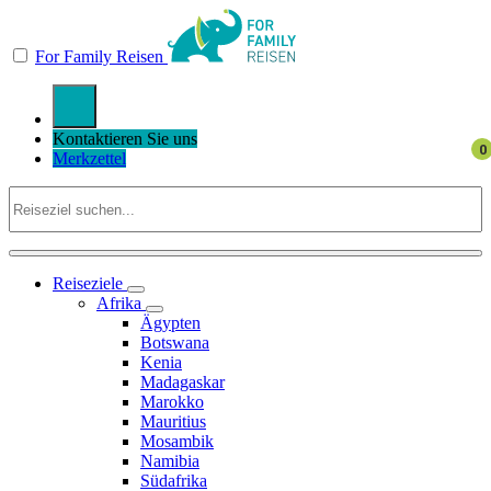
For Family Reisen
Kontaktieren Sie uns
Merkzettel
Reiseziele
Afrika
Ägypten
Botswana
Kenia
Madagaskar
Marokko
Mauritius
Mosambik
Namibia
Südafrika