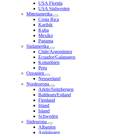
USA Florida
USA Südwesten
Mittelamerika
Costa Rica
Karibik
Kuba
Mexiko
Panama
Südamerika
Chile/Argentinien
Ecuador/Galapagos
Kolumbien
Peru
Ozeanien
Neuseeland
Nordeuropa
Arktis/Spitzbergen
Baltikum/Estland
Finnland
Irland
Island
Schweden
Südeuropa
Albanien
Andalusien