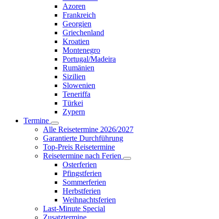
Azoren
Frankreich
Georgien
Griechenland
Kroatien
Montenegro
Portugal/Madeira
Rumänien
Sizilien
Slowenien
Teneriffa
Türkei
Zypern
Termine
Alle Reisetermine 2026/2027
Garantierte Durchführung
Top-Preis Reisetermine
Reisetermine nach Ferien
Osterferien
Pfingstferien
Sommerferien
Herbstferien
Weihnachtsferien
Last-Minute Special
Zusatztermine