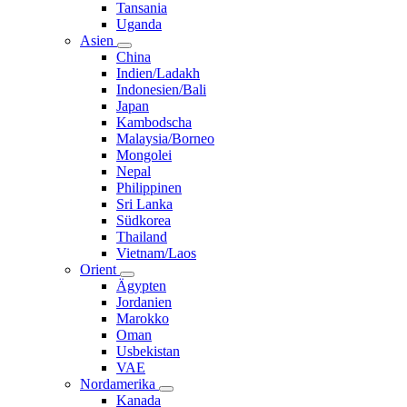
Tansania
Uganda
Asien
China
Indien/Ladakh
Indonesien/Bali
Japan
Kambodscha
Malaysia/Borneo
Mongolei
Nepal
Philippinen
Sri Lanka
Südkorea
Thailand
Vietnam/Laos
Orient
Ägypten
Jordanien
Marokko
Oman
Usbekistan
VAE
Nordamerika
Kanada