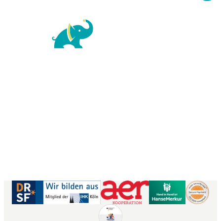
For Family Reisen
Richard-Wagner-Str. 1-3
50859 Köln
Kontaktformular
|
Impressum
AGB
|
Datenschutz
|
Barrierefreiheitserklärung