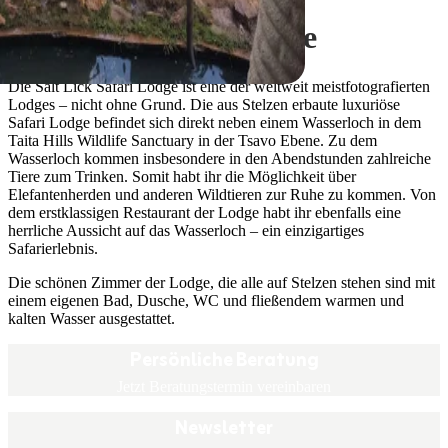
Salt Lick Safari Lodge
Die Salt Lick Safari Lodge ist eine der weltweit meistfotografierten
Lodges – nicht ohne Grund. Die aus Stelzen erbaute luxuriöse
Safari Lodge befindet sich direkt neben einem Wasserloch in dem
Taita Hills Wildlife Sanctuary in der Tsavo Ebene. Zu dem
Wasserloch kommen insbesondere in den Abendstunden zahlreiche
Tiere zum Trinken. Somit habt ihr die Möglichkeit über
Elefantenherden und anderen Wildtieren zur Ruhe zu kommen. Von
dem erstklassigen Restaurant der Lodge habt ihr ebenfalls eine
herrliche Aussicht auf das Wasserloch – ein einzigartiges
Safarierlebnis.
Die schönen Zimmer der Lodge, die alle auf Stelzen stehen sind mit
einem eigenen Bad, Dusche, WC und fließendem warmen und
kalten Wasser ausgestattet.
Persönliche Beratung
Jetzt Beratungstermin vereinbaren
Newsletter