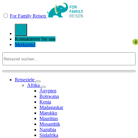
For Family Reisen
Kontaktieren Sie uns
Merkzettel
Reiseziele
Afrika
Ägypten
Botswana
Kenia
Madagaskar
Marokko
Mauritius
Mosambik
Namibia
Südafrika