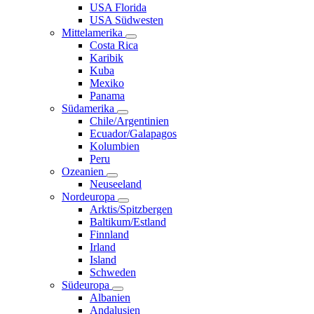
USA Florida
USA Südwesten
Mittelamerika
Costa Rica
Karibik
Kuba
Mexiko
Panama
Südamerika
Chile/Argentinien
Ecuador/Galapagos
Kolumbien
Peru
Ozeanien
Neuseeland
Nordeuropa
Arktis/Spitzbergen
Baltikum/Estland
Finnland
Irland
Island
Schweden
Südeuropa
Albanien
Andalusien