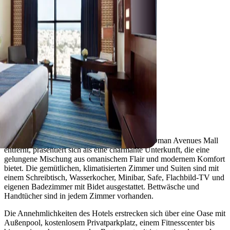
Muscat
Royal Tulip
Das Royal Tulip Muscat, nur 1,2 km von der Oman Avenues Mall
entfernt, präsentiert sich als eine charmante Unterkunft, die eine
gelungene Mischung aus omanischem Flair und modernem Komfort
bietet. Die gemütlichen, klimatisierten Zimmer und Suiten sind mit
einem Schreibtisch, Wasserkocher, Minibar, Safe, Flachbild-TV und
eigenen Badezimmer mit Bidet ausgestattet. Bettwäsche und
Handtücher sind in jedem Zimmer vorhanden.
Die Annehmlichkeiten des Hotels erstrecken sich über eine Oase mit
Außenpool, kostenlosem Privatparkplatz, einem Fitnesscenter bis