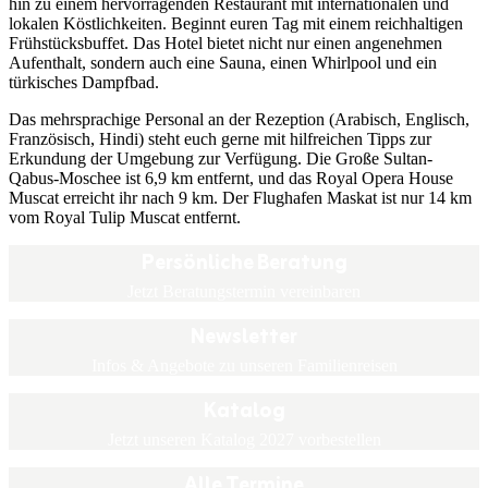
hin zu einem hervorragenden Restaurant mit internationalen und
lokalen Köstlichkeiten. Beginnt euren Tag mit einem reichhaltigen
Frühstücksbuffet. Das Hotel bietet nicht nur einen angenehmen
Aufenthalt, sondern auch eine Sauna, einen Whirlpool und ein
türkisches Dampfbad.
Das mehrsprachige Personal an der Rezeption (Arabisch, Englisch,
Französisch, Hindi) steht euch gerne mit hilfreichen Tipps zur
Erkundung der Umgebung zur Verfügung. Die Große Sultan-
Qabus-Moschee ist 6,9 km entfernt, und das Royal Opera House
Muscat erreicht ihr nach 9 km. Der Flughafen Maskat ist nur 14 km
vom Royal Tulip Muscat entfernt.
Persönliche Beratung
Jetzt Beratungstermin vereinbaren
Newsletter
Infos & Angebote zu unseren Familienreisen
Katalog
Jetzt unseren Katalog 2027 vorbestellen
Alle Termine