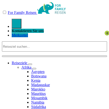
For Family Reisen
Kontaktieren Sie uns
Merkzettel
Reiseziele
Afrika
Ägypten
Botswana
Kenia
Madagaskar
Marokko
Mauritius
Mosambik
Namibia
Südafrika