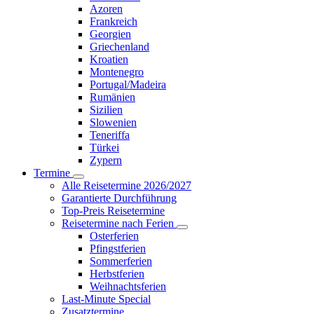
Azoren
Frankreich
Georgien
Griechenland
Kroatien
Montenegro
Portugal/Madeira
Rumänien
Sizilien
Slowenien
Teneriffa
Türkei
Zypern
Termine
Alle Reisetermine 2026/2027
Garantierte Durchführung
Top-Preis Reisetermine
Reisetermine nach Ferien
Osterferien
Pfingstferien
Sommerferien
Herbstferien
Weihnachtsferien
Last-Minute Special
Zusatztermine