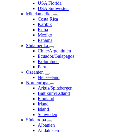
USA Florida
USA Südwesten
Mittelamerika
Costa Rica
Karibik
Kuba
Mexiko
Panama
Südamerika
Chile/Argentinien
Ecuador/Galapagos
Kolumbien
Peru
Ozeanien
Neuseeland
Nordeuropa
Arktis/Spitzbergen
Baltikum/Estland
Finnland
Irland
Island
Schweden
Südeuropa
Albanien
Andalusien