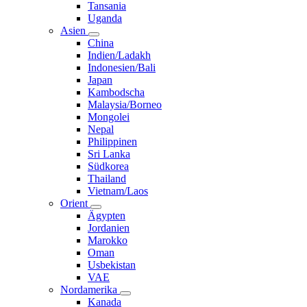
Tansania
Uganda
Asien
China
Indien/Ladakh
Indonesien/Bali
Japan
Kambodscha
Malaysia/Borneo
Mongolei
Nepal
Philippinen
Sri Lanka
Südkorea
Thailand
Vietnam/Laos
Orient
Ägypten
Jordanien
Marokko
Oman
Usbekistan
VAE
Nordamerika
Kanada