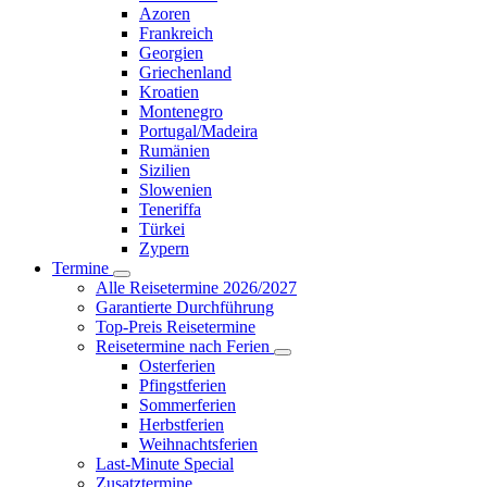
Azoren
Frankreich
Georgien
Griechenland
Kroatien
Montenegro
Portugal/Madeira
Rumänien
Sizilien
Slowenien
Teneriffa
Türkei
Zypern
Termine
Alle Reisetermine 2026/2027
Garantierte Durchführung
Top-Preis Reisetermine
Reisetermine nach Ferien
Osterferien
Pfingstferien
Sommerferien
Herbstferien
Weihnachtsferien
Last-Minute Special
Zusatztermine