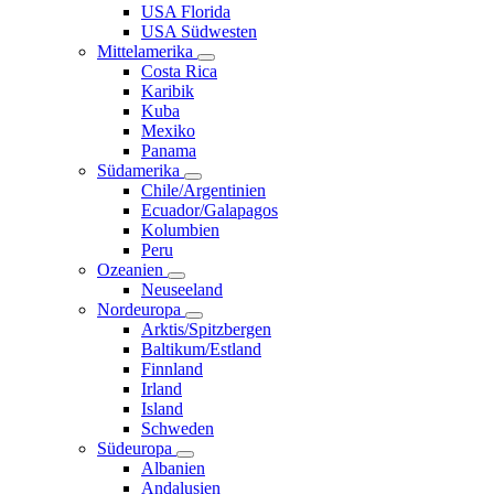
USA Florida
USA Südwesten
Mittelamerika
Costa Rica
Karibik
Kuba
Mexiko
Panama
Südamerika
Chile/Argentinien
Ecuador/Galapagos
Kolumbien
Peru
Ozeanien
Neuseeland
Nordeuropa
Arktis/Spitzbergen
Baltikum/Estland
Finnland
Irland
Island
Schweden
Südeuropa
Albanien
Andalusien