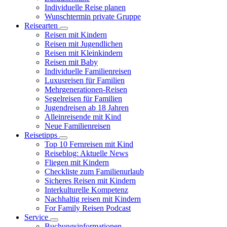
Individuelle Reise planen
Wunschtermin private Gruppe
Reisearten
Reisen mit Kindern
Reisen mit Jugendlichen
Reisen mit Kleinkindern
Reisen mit Baby
Individuelle Familienreisen
Luxusreisen für Familien
Mehrgenerationen-Reisen
Segelreisen für Familien
Jugendreisen ab 18 Jahren
Alleinreisende mit Kind
Neue Familienreisen
Reisetipps
Top 10 Fernreisen mit Kind
Reiseblog: Aktuelle News
Fliegen mit Kindern
Checkliste zum Familienurlaub
Sicheres Reisen mit Kindern
Interkulturelle Kompetenz
Nachhaltig reisen mit Kindern
For Family Reisen Podcast
Service
Buchungsinformationen