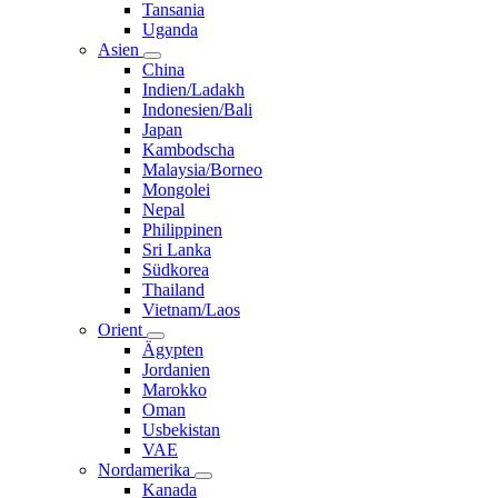
Tansania
Uganda
Asien
China
Indien/Ladakh
Indonesien/Bali
Japan
Kambodscha
Malaysia/Borneo
Mongolei
Nepal
Philippinen
Sri Lanka
Südkorea
Thailand
Vietnam/Laos
Orient
Ägypten
Jordanien
Marokko
Oman
Usbekistan
VAE
Nordamerika
Kanada