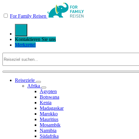
For Family Reisen
Kontaktieren Sie uns
Merkzettel
Reiseziele
Afrika
Ägypten
Botswana
Kenia
Madagaskar
Marokko
Mauritius
Mosambik
Namibia
Südafrika