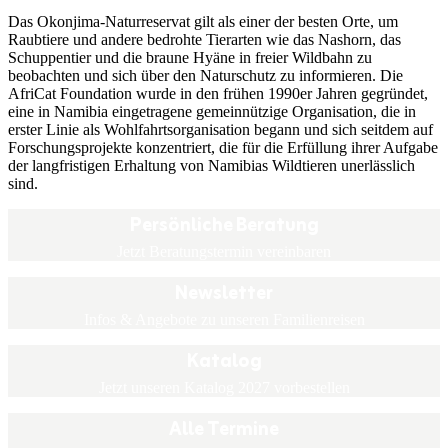
Das Okonjima-Naturreservat gilt als einer der besten Orte, um
Raubtiere und andere bedrohte Tierarten wie das Nashorn, das
Schuppentier und die braune Hyäne in freier Wildbahn zu
beobachten und sich über den Naturschutz zu informieren. Die
AfriCat Foundation wurde in den frühen 1990er Jahren gegründet,
eine in Namibia eingetragene gemeinnützige Organisation, die in
erster Linie als Wohlfahrtsorganisation begann und sich seitdem auf
Forschungsprojekte konzentriert, die für die Erfüllung ihrer Aufgabe
der langfristigen Erhaltung von Namibias Wildtieren unerlässlich
sind.
Persönliche Beratung
Jetzt Beratungstermin vereinbaren
Newsletter
Infos & Angebote zu unseren Familienreisen
Katalog
Jetzt unseren Katalog 2027 vorbestellen
Alle Termine