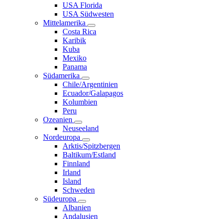
USA Florida
USA Südwesten
Mittelamerika
Costa Rica
Karibik
Kuba
Mexiko
Panama
Südamerika
Chile/Argentinien
Ecuador/Galapagos
Kolumbien
Peru
Ozeanien
Neuseeland
Nordeuropa
Arktis/Spitzbergen
Baltikum/Estland
Finnland
Irland
Island
Schweden
Südeuropa
Albanien
Andalusien