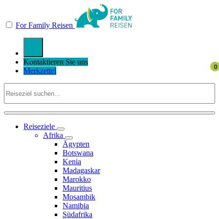
For Family Reisen
Kontaktieren Sie uns
Merkzettel
Reiseziele
Afrika
Ägypten
Botswana
Kenia
Madagaskar
Marokko
Mauritius
Mosambik
Namibia
Südafrika