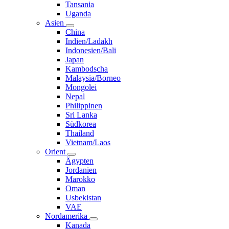
Tansania
Uganda
Asien
China
Indien/Ladakh
Indonesien/Bali
Japan
Kambodscha
Malaysia/Borneo
Mongolei
Nepal
Philippinen
Sri Lanka
Südkorea
Thailand
Vietnam/Laos
Orient
Ägypten
Jordanien
Marokko
Oman
Usbekistan
VAE
Nordamerika
Kanada