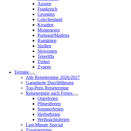
Azoren
Frankreich
Georgien
Griechenland
Kroatien
Montenegro
Portugal/Madeira
Rumänien
Sizilien
Slowenien
Teneriffa
Türkei
Zypern
Termine
Alle Reisetermine 2026/2027
Garantierte Durchführung
Top-Preis Reisetermine
Reisetermine nach Ferien
Osterferien
Pfingstferien
Sommerferien
Herbstferien
Weihnachtsferien
Last-Minute Special
Zusatztermine