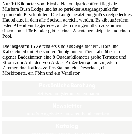
Nur 10 Kilometer vom Etosha Nationalpark entfernt liegt die
Mushara Bush Lodge und ist so perfekter Ausgangspunkt für
spannende Pirschfahrten. Die Lodge besitzt ein großes reetgedecktes
Haupthaus, in dem alle Speisen gereicht werden. Es gibt außerdem
jeden Abend ein Lagerfeuer, an dem man gemütlich zusammen
sitzen kann. Für Kinder gibt es einen Abenteuerspielplatz und einen
Pool.
Die insgesamt 16 Zeltchalets sind aus Segeltüchern, Holz und
Kalkstein erbaut. Sie sind geräumig und verfügen alle über ein
eigenes Badezimmer, eine 8 Quadratkilometer große Terrasse und
Strom zum Aufladen von Akkus. Außerdem gehört zu jedem
Zimmer eine Kaffee- & Tee-Station, ein Tresorfach, ein
Moskitonetz, ein Föhn und ein Ventilator.
Persönliche Beratung
Jetzt Beratungstermin vereinbaren
Newsletter
Infos & Angebote zu unseren Familienreisen
Katalog