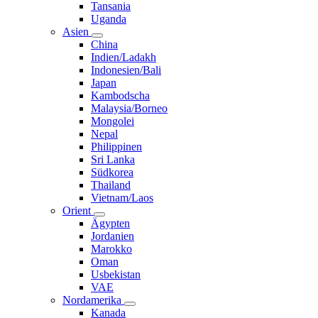
Tansania
Uganda
Asien
China
Indien/Ladakh
Indonesien/Bali
Japan
Kambodscha
Malaysia/Borneo
Mongolei
Nepal
Philippinen
Sri Lanka
Südkorea
Thailand
Vietnam/Laos
Orient
Ägypten
Jordanien
Marokko
Oman
Usbekistan
VAE
Nordamerika
Kanada