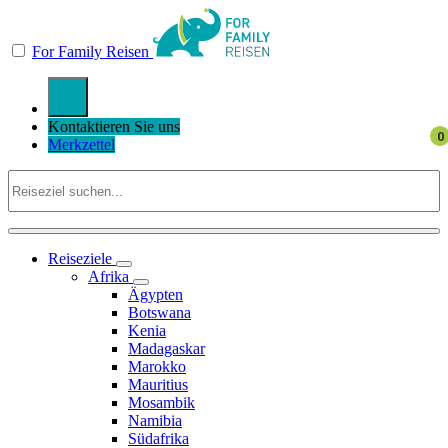
For Family Reisen
Kontaktieren Sie uns
Merkzettel
Reiseziele
Afrika
Ägypten
Botswana
Kenia
Madagaskar
Marokko
Mauritius
Mosambik
Namibia
Südafrika