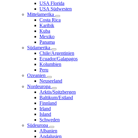
USA Florida
USA Südwesten
Mittelamerika
Costa Rica
Karibik
Kuba
Mexiko
Panama
Südamerika
Chile/Argentinien
Ecuador/Galapagos
Kolumbien
Peru
Ozeanien
Neuseeland
Nordeuropa
Arktis/Spitzbergen
Baltikum/Estland
Finnland
Irland
Island
Schweden
Südeuropa
Albanien
Andalusien