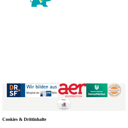
Richard-Wagner-Str. 1-3
50859 Köln
Kontaktformular
|
Impressum
AGB
|
Datenschutz
|
Barrierefreiheitserklärung
Cookies & Drittinhalte