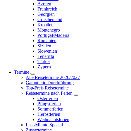
Azoren
Frankreich
Georgien
Griechenland
Kroatien
Montenegro
Portugal/Madeira
Rumänien
Sizilien
Slowenien
Teneriffa
Türkei
Zypern
Termine
Alle Reisetermine 2026/2027
Garantierte Durchführung
Top-Preis Reisetermine
Reisetermine nach Ferien
Osterferien
Pfingstferien
Sommerferien
Herbstferien
Weihnachtsferien
Last-Minute Special
Zusatztermine