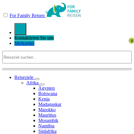
For Family Reisen
Kontaktieren Sie uns
Merkzettel
Reiseziele
Afrika
Ägypten
Botswana
Kenia
Madagaskar
Marokko
Mauritius
Mosambik
Namibia
Südafrika