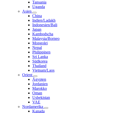
Tansania
Uganda
Asien
China
Indien/Ladakh
Indonesien/Bali
Japan
Kambodscha
Malaysia/Borneo
Mongolei
Nepal
Philippinen
Sri Lanka
Südkorea
Thailand
Vietnam/Laos
Orient
Ägypten
Jordanien
Marokko
Oman
Usbekistan
VAE
Nordamerika
Kanada