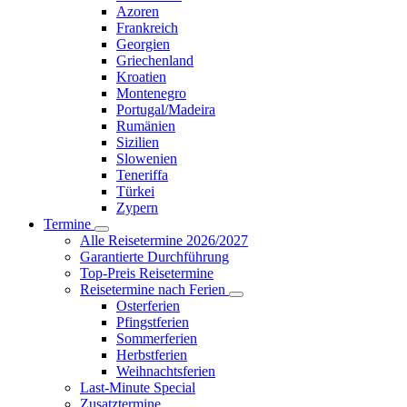
Azoren
Frankreich
Georgien
Griechenland
Kroatien
Montenegro
Portugal/Madeira
Rumänien
Sizilien
Slowenien
Teneriffa
Türkei
Zypern
Termine
Alle Reisetermine 2026/2027
Garantierte Durchführung
Top-Preis Reisetermine
Reisetermine nach Ferien
Osterferien
Pfingstferien
Sommerferien
Herbstferien
Weihnachtsferien
Last-Minute Special
Zusatztermine