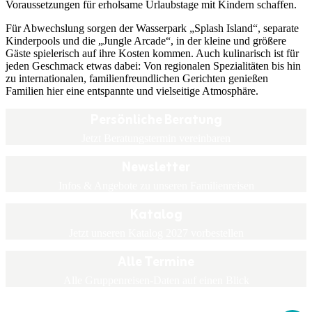
Voraussetzungen für erholsame Urlaubstage mit Kindern schaffen.
Für Abwechslung sorgen der Wasserpark „Splash Island“, separate
Kinderpools und die „Jungle Arcade“, in der kleine und größere
Gäste spielerisch auf ihre Kosten kommen. Auch kulinarisch ist für
jeden Geschmack etwas dabei: Von regionalen Spezialitäten bis hin
zu internationalen, familienfreundlichen Gerichten genießen
Familien hier eine entspannte und vielseitige Atmosphäre.
Persönliche Beratung
Jetzt Beratungstermin vereinbaren
Newsletter
Infos & Angebote zu unseren Familienreisen
Katalog
Jetzt unseren Katalog 2027 vorbestellen
Alle Termine
Alle Gruppenreisen-Daten auf einen Blick