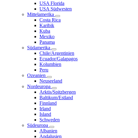
USA Florida
USA Südwesten
Mittelamerika
Costa Rica
Karibik
Kuba
Mexiko
Panama
Südamerika
Chile/Argentinien
Ecuador/Galapagos
Kolumbien
Peru
Ozeanien
Neuseeland
Nordeuropa
Arktis/Spitzbergen
Baltikum/Estland
Finnland
Irland
Island
Schweden
Südeuropa
Albanien
Andalusien