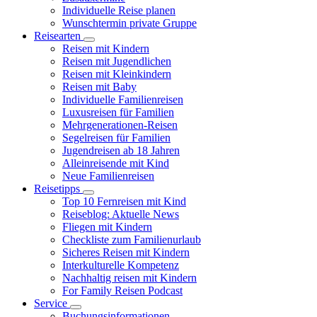
Individuelle Reise planen
Wunschtermin private Gruppe
Reisearten
Reisen mit Kindern
Reisen mit Jugendlichen
Reisen mit Kleinkindern
Reisen mit Baby
Individuelle Familienreisen
Luxusreisen für Familien
Mehrgenerationen-Reisen
Segelreisen für Familien
Jugendreisen ab 18 Jahren
Alleinreisende mit Kind
Neue Familienreisen
Reisetipps
Top 10 Fernreisen mit Kind
Reiseblog: Aktuelle News
Fliegen mit Kindern
Checkliste zum Familienurlaub
Sicheres Reisen mit Kindern
Interkulturelle Kompetenz
Nachhaltig reisen mit Kindern
For Family Reisen Podcast
Service
Buchungsinformationen