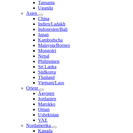
Tansania
Uganda
Asien
China
Indien/Ladakh
Indonesien/Bali
Japan
Kambodscha
Malaysia/Borneo
Mongolei
Nepal
Philippinen
Sri Lanka
Südkorea
Thailand
Vietnam/Laos
Orient
Ägypten
Jordanien
Marokko
Oman
Usbekistan
VAE
Nordamerika
Kanada