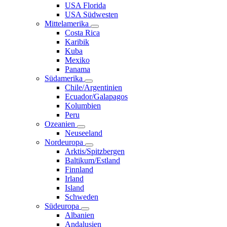
USA Florida
USA Südwesten
Mittelamerika
Costa Rica
Karibik
Kuba
Mexiko
Panama
Südamerika
Chile/Argentinien
Ecuador/Galapagos
Kolumbien
Peru
Ozeanien
Neuseeland
Nordeuropa
Arktis/Spitzbergen
Baltikum/Estland
Finnland
Irland
Island
Schweden
Südeuropa
Albanien
Andalusien