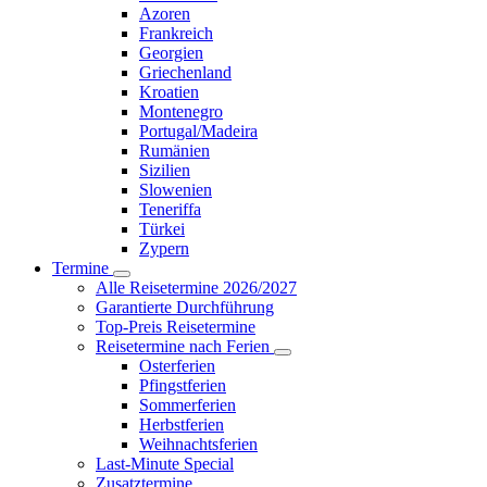
Azoren
Frankreich
Georgien
Griechenland
Kroatien
Montenegro
Portugal/Madeira
Rumänien
Sizilien
Slowenien
Teneriffa
Türkei
Zypern
Termine
Alle Reisetermine 2026/2027
Garantierte Durchführung
Top-Preis Reisetermine
Reisetermine nach Ferien
Osterferien
Pfingstferien
Sommerferien
Herbstferien
Weihnachtsferien
Last-Minute Special
Zusatztermine