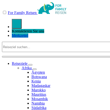
For Family Reisen
Kontaktieren Sie uns
Merkzettel
Reiseziele
Afrika
Ägypten
Botswana
Kenia
Madagaskar
Marokko
Mauritius
Mosambik
Namibia
Südafrika