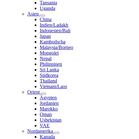
Tansania
Uganda
Asien
China
Indien/Ladakh
Indonesien/Bali
Japan
Kambodscha
Malaysia/Borneo
Mongolei
Nepal
Philippinen
Sri Lanka
Südkorea
Thailand
Vietnam/Laos
Orient
Ägypten
Jordanien
Marokko
Oman
Usbekistan
VAE
Nordamerika
Kanada