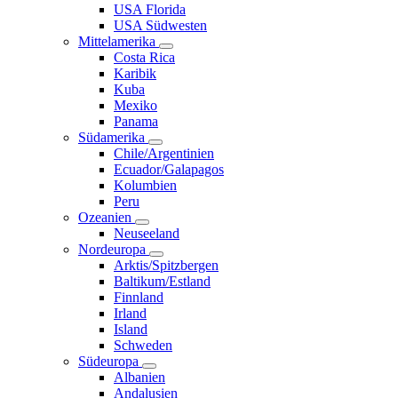
USA Florida
USA Südwesten
Mittelamerika
Costa Rica
Karibik
Kuba
Mexiko
Panama
Südamerika
Chile/Argentinien
Ecuador/Galapagos
Kolumbien
Peru
Ozeanien
Neuseeland
Nordeuropa
Arktis/Spitzbergen
Baltikum/Estland
Finnland
Irland
Island
Schweden
Südeuropa
Albanien
Andalusien