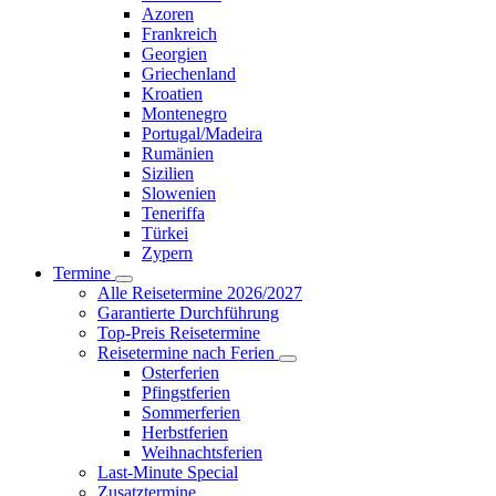
Azoren
Frankreich
Georgien
Griechenland
Kroatien
Montenegro
Portugal/Madeira
Rumänien
Sizilien
Slowenien
Teneriffa
Türkei
Zypern
Termine
Alle Reisetermine 2026/2027
Garantierte Durchführung
Top-Preis Reisetermine
Reisetermine nach Ferien
Osterferien
Pfingstferien
Sommerferien
Herbstferien
Weihnachtsferien
Last-Minute Special
Zusatztermine