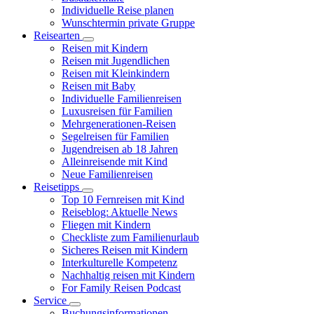
Individuelle Reise planen
Wunschtermin private Gruppe
Reisearten
Reisen mit Kindern
Reisen mit Jugendlichen
Reisen mit Kleinkindern
Reisen mit Baby
Individuelle Familienreisen
Luxusreisen für Familien
Mehrgenerationen-Reisen
Segelreisen für Familien
Jugendreisen ab 18 Jahren
Alleinreisende mit Kind
Neue Familienreisen
Reisetipps
Top 10 Fernreisen mit Kind
Reiseblog: Aktuelle News
Fliegen mit Kindern
Checkliste zum Familienurlaub
Sicheres Reisen mit Kindern
Interkulturelle Kompetenz
Nachhaltig reisen mit Kindern
For Family Reisen Podcast
Service
Buchungsinformationen