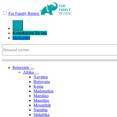
For Family Reisen
Kontaktieren Sie uns
Merkzettel
Reiseziele
Afrika
Ägypten
Botswana
Kenia
Madagaskar
Marokko
Mauritius
Mosambik
Namibia
Südafrika