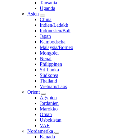
Tansania
Uganda
Asien
China
Indien/Ladakh
Indonesien/Bali
Japan
Kambodscha
Malaysia/Borneo
Mongolei
Nepal
Philippinen
Sri Lanka
Südkorea
Thailand
Vietnam/Laos
Orient
Ägypten
Jordanien
Marokko
Oman
Usbekistan
VAE
Nordamerika
Kanada