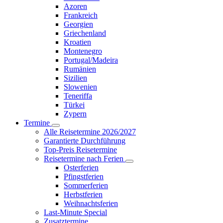
Azoren
Frankreich
Georgien
Griechenland
Kroatien
Montenegro
Portugal/Madeira
Rumänien
Sizilien
Slowenien
Teneriffa
Türkei
Zypern
Termine
Alle Reisetermine 2026/2027
Garantierte Durchführung
Top-Preis Reisetermine
Reisetermine nach Ferien
Osterferien
Pfingstferien
Sommerferien
Herbstferien
Weihnachtsferien
Last-Minute Special
Zusatztermine