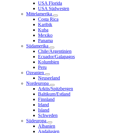
USA Florida
USA Südwesten
Mittelamerika
Costa Rica
Karibik
Kuba
Mexiko
Panama
Südamerika
Chile/Argentinien
Ecuador/Galapagos
Kolumbien
Peru
Ozeanien
Neuseeland
Nordeuropa
Arktis/Spitzbergen
Baltikum/Estland
Finnland
Irland
Island
Schweden
Südeuropa
Albanien
Andalusien