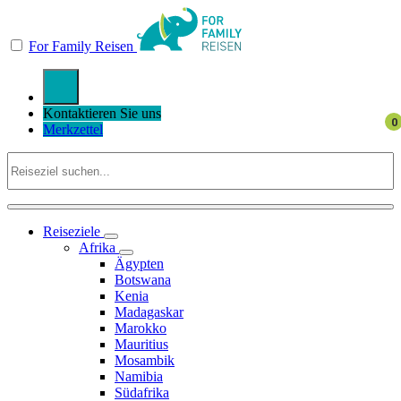
For Family Reisen
Kontaktieren Sie uns
Merkzettel
Reiseziele
Afrika
Ägypten
Botswana
Kenia
Madagaskar
Marokko
Mauritius
Mosambik
Namibia
Südafrika