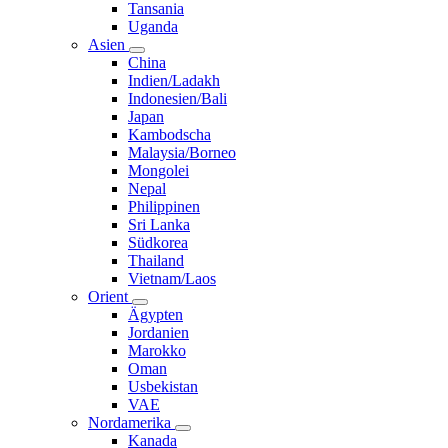
Tansania
Uganda
Asien
China
Indien/Ladakh
Indonesien/Bali
Japan
Kambodscha
Malaysia/Borneo
Mongolei
Nepal
Philippinen
Sri Lanka
Südkorea
Thailand
Vietnam/Laos
Orient
Ägypten
Jordanien
Marokko
Oman
Usbekistan
VAE
Nordamerika
Kanada