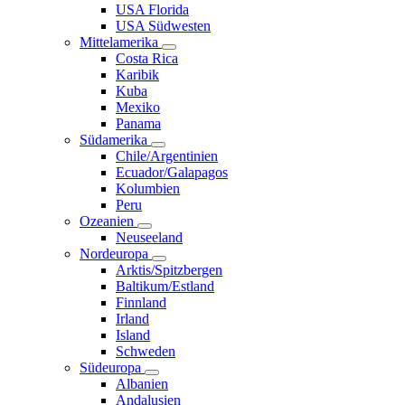
USA Florida
USA Südwesten
Mittelamerika
Costa Rica
Karibik
Kuba
Mexiko
Panama
Südamerika
Chile/Argentinien
Ecuador/Galapagos
Kolumbien
Peru
Ozeanien
Neuseeland
Nordeuropa
Arktis/Spitzbergen
Baltikum/Estland
Finnland
Irland
Island
Schweden
Südeuropa
Albanien
Andalusien