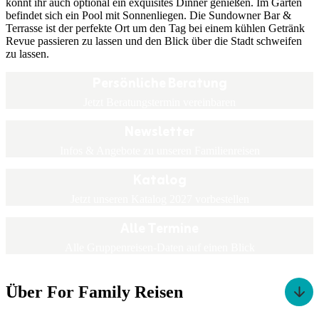
könnt ihr auch optional ein exquisites Dinner genießen. Im Garten
befindet sich ein Pool mit Sonnenliegen. Die Sundowner Bar &
Terrasse ist der perfekte Ort um den Tag bei einem kühlen Getränk
Revue passieren zu lassen und den Blick über die Stadt schweifen
zu lassen.
Persönliche Beratung
Jetzt Beratungstermin vereinbaren
Newsletter
Infos & Angebote zu unseren Familienreisen
Katalog
Jetzt unseren Katalog 2027 vorbestellen
Alle Termine
Alle Gruppenreisen-Daten auf einen Blick
Über For Family Reisen