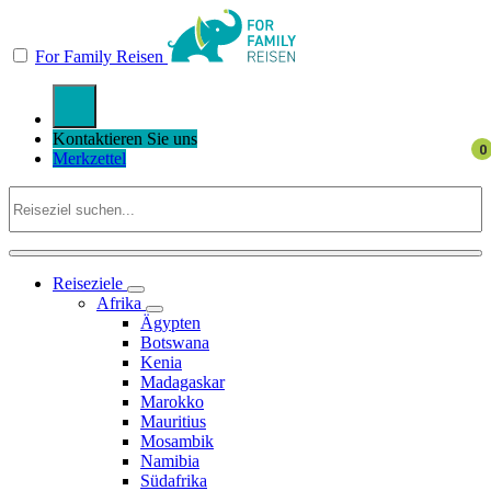
For Family Reisen
Kontaktieren Sie uns
Merkzettel
Reiseziele
Afrika
Ägypten
Botswana
Kenia
Madagaskar
Marokko
Mauritius
Mosambik
Namibia
Südafrika