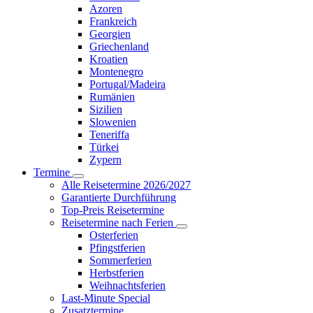
Azoren
Frankreich
Georgien
Griechenland
Kroatien
Montenegro
Portugal/Madeira
Rumänien
Sizilien
Slowenien
Teneriffa
Türkei
Zypern
Termine
Alle Reisetermine 2026/2027
Garantierte Durchführung
Top-Preis Reisetermine
Reisetermine nach Ferien
Osterferien
Pfingstferien
Sommerferien
Herbstferien
Weihnachtsferien
Last-Minute Special
Zusatztermine