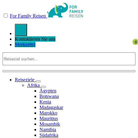
For Family Reisen
Kontaktieren Sie uns
Merkzettel
Reiseziele
Afrika
Ägypten
Botswana
Kenia
Madagaskar
Marokko
Mauritius
Mosambik
Namibia
Südafrika