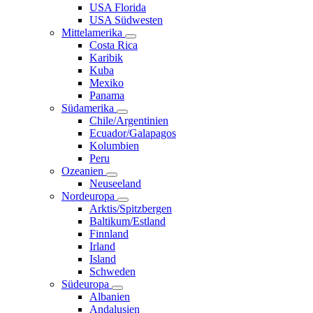
USA Florida
USA Südwesten
Mittelamerika
Costa Rica
Karibik
Kuba
Mexiko
Panama
Südamerika
Chile/Argentinien
Ecuador/Galapagos
Kolumbien
Peru
Ozeanien
Neuseeland
Nordeuropa
Arktis/Spitzbergen
Baltikum/Estland
Finnland
Irland
Island
Schweden
Südeuropa
Albanien
Andalusien