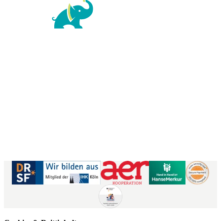
For Family Reisen
Richard-Wagner-Str. 1-3
50859 Köln
Kontaktformular
|
Impressum
AGB
|
Datenschutz
|
Barrierefreiheitserklärung