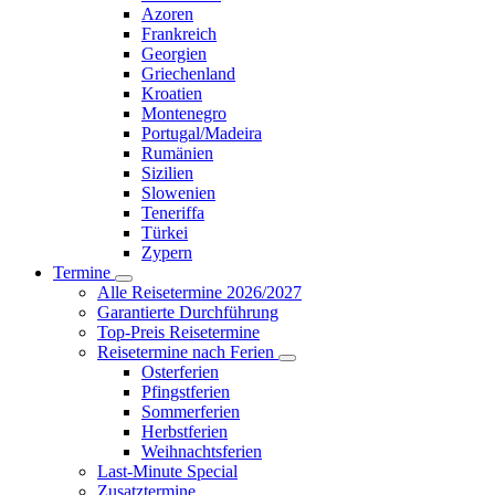
Azoren
Frankreich
Georgien
Griechenland
Kroatien
Montenegro
Portugal/Madeira
Rumänien
Sizilien
Slowenien
Teneriffa
Türkei
Zypern
Termine
Alle Reisetermine 2026/2027
Garantierte Durchführung
Top-Preis Reisetermine
Reisetermine nach Ferien
Osterferien
Pfingstferien
Sommerferien
Herbstferien
Weihnachtsferien
Last-Minute Special
Zusatztermine