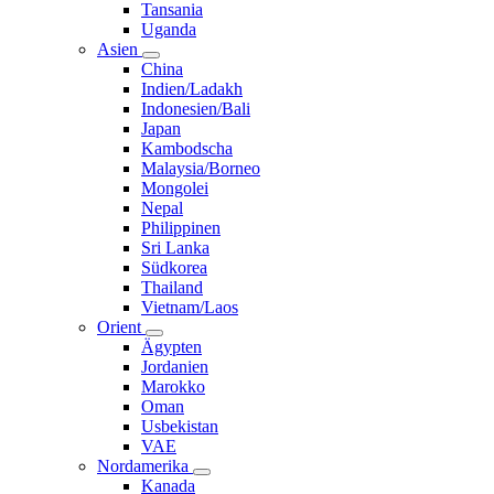
Tansania
Uganda
Asien
China
Indien/Ladakh
Indonesien/Bali
Japan
Kambodscha
Malaysia/Borneo
Mongolei
Nepal
Philippinen
Sri Lanka
Südkorea
Thailand
Vietnam/Laos
Orient
Ägypten
Jordanien
Marokko
Oman
Usbekistan
VAE
Nordamerika
Kanada