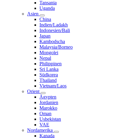
Tansania
Uganda
Asien
China
Indien/Ladakh
Indonesien/Bali
Japan
Kambodscha
Malaysia/Borneo
Mongolei
Nepal
Philippinen
Sri Lanka
Südkorea
Thailand
Vietnam/Laos
Orient
Ägypten
Jordanien
Marokko
Oman
Usbekistan
VAE
Nordamerika
Kanada