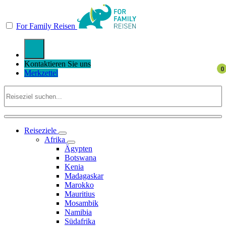
For Family Reisen
Kontaktieren Sie uns
Merkzettel
Reiseziele
Afrika
Ägypten
Botswana
Kenia
Madagaskar
Marokko
Mauritius
Mosambik
Namibia
Südafrika