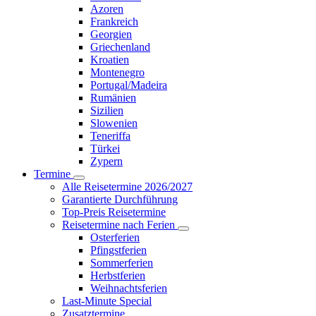
Azoren
Frankreich
Georgien
Griechenland
Kroatien
Montenegro
Portugal/Madeira
Rumänien
Sizilien
Slowenien
Teneriffa
Türkei
Zypern
Termine
Alle Reisetermine 2026/2027
Garantierte Durchführung
Top-Preis Reisetermine
Reisetermine nach Ferien
Osterferien
Pfingstferien
Sommerferien
Herbstferien
Weihnachtsferien
Last-Minute Special
Zusatztermine