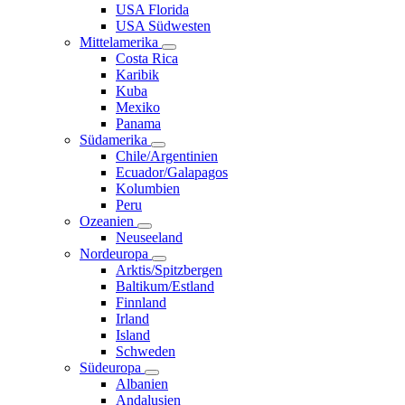
USA Florida
USA Südwesten
Mittelamerika
Costa Rica
Karibik
Kuba
Mexiko
Panama
Südamerika
Chile/Argentinien
Ecuador/Galapagos
Kolumbien
Peru
Ozeanien
Neuseeland
Nordeuropa
Arktis/Spitzbergen
Baltikum/Estland
Finnland
Irland
Island
Schweden
Südeuropa
Albanien
Andalusien