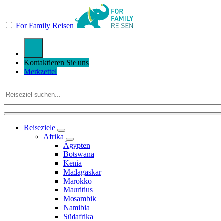
For Family Reisen
Kontaktieren Sie uns
Merkzettel
Reiseziele
Afrika
Ägypten
Botswana
Kenia
Madagaskar
Marokko
Mauritius
Mosambik
Namibia
Südafrika