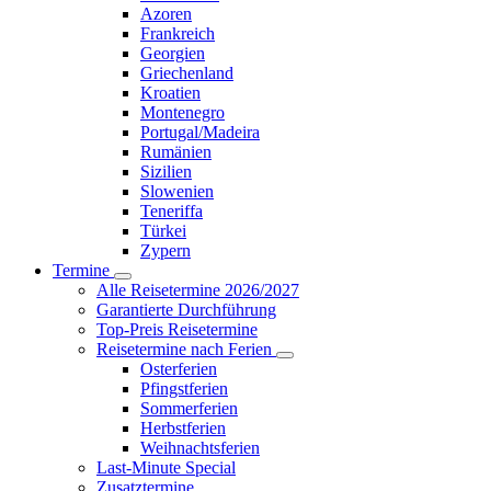
Azoren
Frankreich
Georgien
Griechenland
Kroatien
Montenegro
Portugal/Madeira
Rumänien
Sizilien
Slowenien
Teneriffa
Türkei
Zypern
Termine
Alle Reisetermine 2026/2027
Garantierte Durchführung
Top-Preis Reisetermine
Reisetermine nach Ferien
Osterferien
Pfingstferien
Sommerferien
Herbstferien
Weihnachtsferien
Last-Minute Special
Zusatztermine