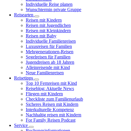
Individuelle Reise planen
Wunschtermin private Gruppe
Reisearten
Reisen mit Kindern
Reisen mit Jugendlichen
Reisen mit Kleinkindern
Reisen mit Baby
Individuelle Familienreisen
Luxusreisen für Familien
Mehrgenerationen-Reisen
Segelreisen für Familien
Jugendreisen ab 18 Jahren
Alleinreisende mit Kind
Neue Familienreisen
Reisetipps
Top 10 Fernreisen mit Kind
Reiseblog: Aktuelle News
Fliegen mit Kindern
Checkliste zum Familienurlaub
Sicheres Reisen mit Kindern
Interkulturelle Kompetenz
Nachhaltig reisen mit Kindern
For Family Reisen Podcast
Service
Buchungsinformationen