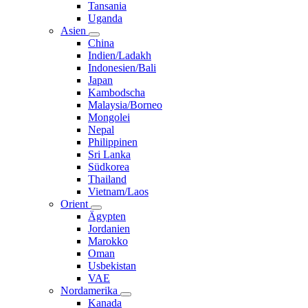
Tansania
Uganda
Asien
China
Indien/Ladakh
Indonesien/Bali
Japan
Kambodscha
Malaysia/Borneo
Mongolei
Nepal
Philippinen
Sri Lanka
Südkorea
Thailand
Vietnam/Laos
Orient
Ägypten
Jordanien
Marokko
Oman
Usbekistan
VAE
Nordamerika
Kanada