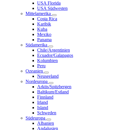
USA Florida
USA Südwesten
Mittelamerika
Costa Rica
Karibik
Kuba
Mexiko
Panama
Südamerika
Chile/Argentinien
Ecuador/Galapagos
Kolumbien
Peru
Ozeanien
Neuseeland
Nordeuropa
Arktis/Spitzbergen
Baltikum/Estland
Finnland
Irland
Island
Schweden
Südeuropa
Albanien
Andalusien