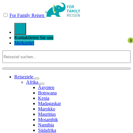
For Family Reisen
Kontaktieren Sie uns
Merkzettel
Reiseziele
Afrika
Ägypten
Botswana
Kenia
Madagaskar
Marokko
Mauritius
Mosambik
Namibia
Südafrika