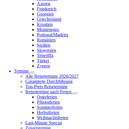
Azoren
Frankreich
Georgien
Griechenland
Kroatien
Montenegro
Portugal/Madeira
Rumänien
Sizilien
Slowenien
Teneriffa
Türkei
Zypern
Termine
Alle Reisetermine 2026/2027
Garantierte Durchführung
Top-Preis Reisetermine
Reisetermine nach Ferien
Osterferien
Pfingstferien
Sommerferien
Herbstferien
Weihnachtsferien
Last-Minute Special
Zusatztermine