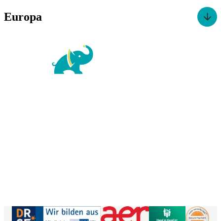
Europa
For Family Reisen
Richard-Wagner-Str. 1-3
50859 Köln
Kontaktformular
|
Impressum
AGB
|
Datenschutz
|
Barrierefreiheitserklärung