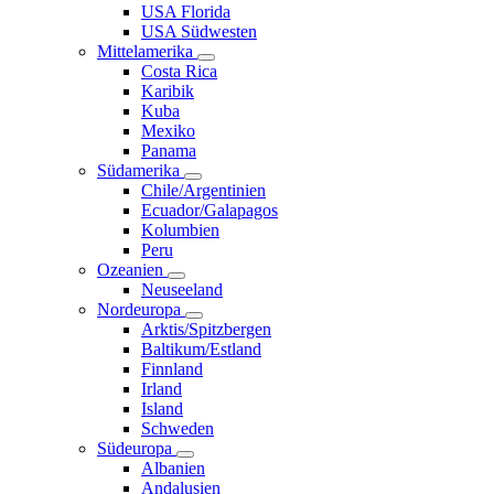
USA Florida
USA Südwesten
Mittelamerika
Costa Rica
Karibik
Kuba
Mexiko
Panama
Südamerika
Chile/Argentinien
Ecuador/Galapagos
Kolumbien
Peru
Ozeanien
Neuseeland
Nordeuropa
Arktis/Spitzbergen
Baltikum/Estland
Finnland
Irland
Island
Schweden
Südeuropa
Albanien
Andalusien