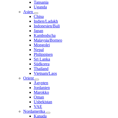
Tansania
Uganda
Asien
China
Indien/Ladakh
Indonesien/Bali
Japan
Kambodscha
Malaysia/Borneo
Mongolei
Nepal
Philippinen
Sri Lanka
Südkorea
Thailand
Vietnam/Laos
Orient
Ägypten
Jordanien
Marokko
Oman
Usbekistan
VAE
Nordamerika
Kanada