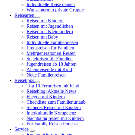
Individuelle Reise planen
Wunschtermin private Gruppe
Reisearten
Reisen mit Kindern
Reisen mit Jugendlichen
Reisen mit Kleinkindern
Reisen mit Baby
Individuelle Familienreisen
Luxusreisen für Familien
Mehrgenerationen-Reisen
Segelreisen für Familien
Jugendreisen ab 18 Jahren
Alleinreisende mit Kind
Neue Familienreisen
Reisetipps
Top 10 Fernreisen mit Kind
Reiseblog: Aktuelle News
Fliegen mit Kindern
Checkliste zum Familienurlaub
Sicheres Reisen mit Kindern
Interkulturelle Kompetenz
Nachhaltig reisen mit Kindern
For Family Reisen Podcast
Service
Buchungsinformationen