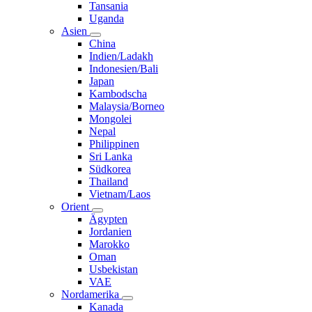
Tansania
Uganda
Asien
China
Indien/Ladakh
Indonesien/Bali
Japan
Kambodscha
Malaysia/Borneo
Mongolei
Nepal
Philippinen
Sri Lanka
Südkorea
Thailand
Vietnam/Laos
Orient
Ägypten
Jordanien
Marokko
Oman
Usbekistan
VAE
Nordamerika
Kanada