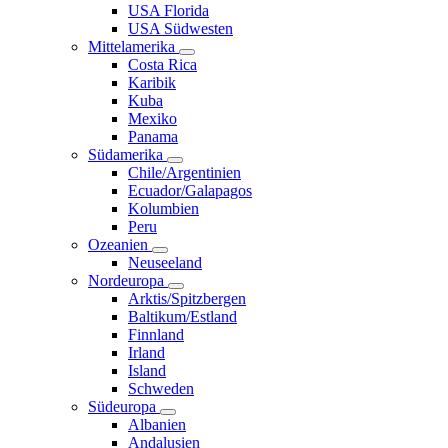
USA Florida
USA Südwesten
Mittelamerika
Costa Rica
Karibik
Kuba
Mexiko
Panama
Südamerika
Chile/Argentinien
Ecuador/Galapagos
Kolumbien
Peru
Ozeanien
Neuseeland
Nordeuropa
Arktis/Spitzbergen
Baltikum/Estland
Finnland
Irland
Island
Schweden
Südeuropa
Albanien
Andalusien