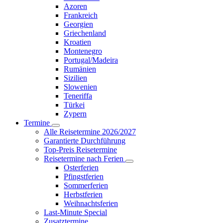
Azoren
Frankreich
Georgien
Griechenland
Kroatien
Montenegro
Portugal/Madeira
Rumänien
Sizilien
Slowenien
Teneriffa
Türkei
Zypern
Termine
Alle Reisetermine 2026/2027
Garantierte Durchführung
Top-Preis Reisetermine
Reisetermine nach Ferien
Osterferien
Pfingstferien
Sommerferien
Herbstferien
Weihnachtsferien
Last-Minute Special
Zusatztermine