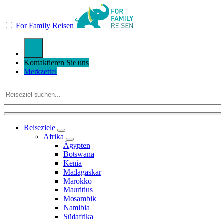
For Family Reisen
Kontaktieren Sie uns
Merkzettel
Reiseziele
Afrika
Ägypten
Botswana
Kenia
Madagaskar
Marokko
Mauritius
Mosambik
Namibia
Südafrika