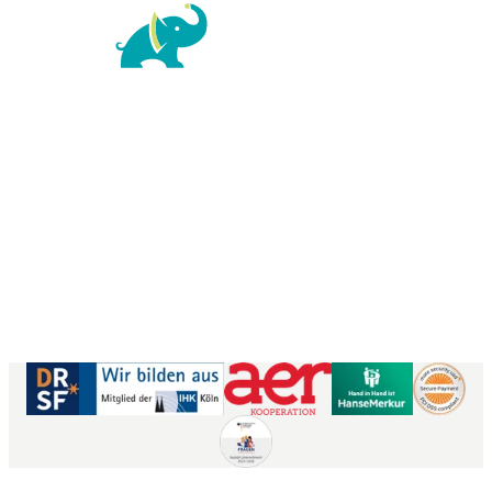
For Family Reisen
Richard-Wagner-Str. 1-3
50859 Köln
Kontaktformular
|
Impressum
AGB
|
Datenschutz
|
Barrierefreiheitserklärung