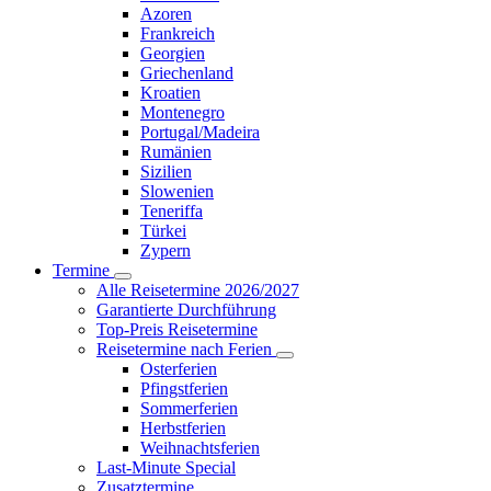
Azoren
Frankreich
Georgien
Griechenland
Kroatien
Montenegro
Portugal/Madeira
Rumänien
Sizilien
Slowenien
Teneriffa
Türkei
Zypern
Termine
Alle Reisetermine 2026/2027
Garantierte Durchführung
Top-Preis Reisetermine
Reisetermine nach Ferien
Osterferien
Pfingstferien
Sommerferien
Herbstferien
Weihnachtsferien
Last-Minute Special
Zusatztermine