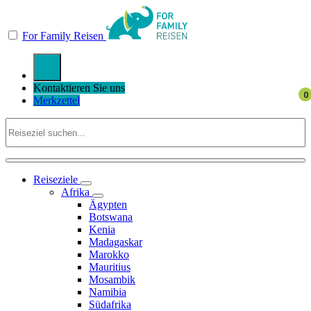
For Family Reisen
Kontaktieren Sie uns
Merkzettel
Reiseziele
Afrika
Ägypten
Botswana
Kenia
Madagaskar
Marokko
Mauritius
Mosambik
Namibia
Südafrika