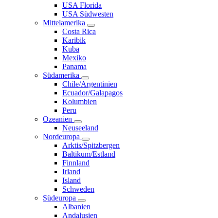
USA Florida
USA Südwesten
Mittelamerika
Costa Rica
Karibik
Kuba
Mexiko
Panama
Südamerika
Chile/Argentinien
Ecuador/Galapagos
Kolumbien
Peru
Ozeanien
Neuseeland
Nordeuropa
Arktis/Spitzbergen
Baltikum/Estland
Finnland
Irland
Island
Schweden
Südeuropa
Albanien
Andalusien