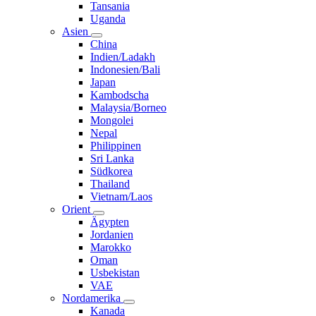
Tansania
Uganda
Asien
China
Indien/Ladakh
Indonesien/Bali
Japan
Kambodscha
Malaysia/Borneo
Mongolei
Nepal
Philippinen
Sri Lanka
Südkorea
Thailand
Vietnam/Laos
Orient
Ägypten
Jordanien
Marokko
Oman
Usbekistan
VAE
Nordamerika
Kanada