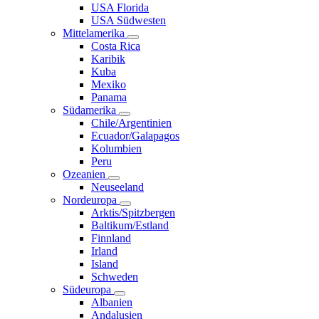
USA Florida
USA Südwesten
Mittelamerika
Costa Rica
Karibik
Kuba
Mexiko
Panama
Südamerika
Chile/Argentinien
Ecuador/Galapagos
Kolumbien
Peru
Ozeanien
Neuseeland
Nordeuropa
Arktis/Spitzbergen
Baltikum/Estland
Finnland
Irland
Island
Schweden
Südeuropa
Albanien
Andalusien