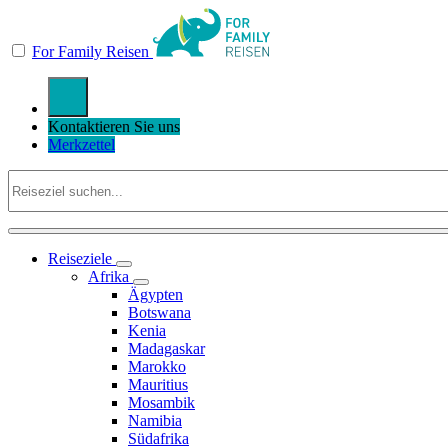
For Family Reisen
Kontaktieren Sie uns
Merkzettel
Reiseziele
Afrika
Ägypten
Botswana
Kenia
Madagaskar
Marokko
Mauritius
Mosambik
Namibia
Südafrika