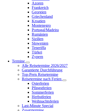
Azoren
Frankreich
Georgien
Griechenland
Kroatien
Montenegro
Portugal/Madeira
Rumänien
Sizilien
Slowenien
Teneriffa
Türkei
Zypern
Termine
Alle Reisetermine 2026/2027
Garantierte Durchführung
Top-Preis Reisetermine
Reisetermine nach Ferien
Osterferien
Pfingstferien
Sommerferien
Herbstferien
Weihnachtsferien
Last-Minute Special
Zusatztermine