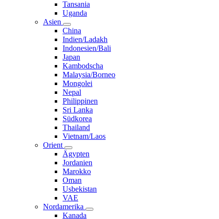
Tansania
Uganda
Asien
China
Indien/Ladakh
Indonesien/Bali
Japan
Kambodscha
Malaysia/Borneo
Mongolei
Nepal
Philippinen
Sri Lanka
Südkorea
Thailand
Vietnam/Laos
Orient
Ägypten
Jordanien
Marokko
Oman
Usbekistan
VAE
Nordamerika
Kanada