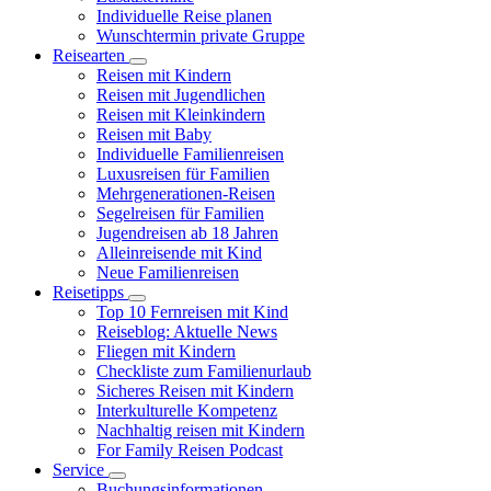
Individuelle Reise planen
Wunschtermin private Gruppe
Reisearten
Reisen mit Kindern
Reisen mit Jugendlichen
Reisen mit Kleinkindern
Reisen mit Baby
Individuelle Familienreisen
Luxusreisen für Familien
Mehrgenerationen-Reisen
Segelreisen für Familien
Jugendreisen ab 18 Jahren
Alleinreisende mit Kind
Neue Familienreisen
Reisetipps
Top 10 Fernreisen mit Kind
Reiseblog: Aktuelle News
Fliegen mit Kindern
Checkliste zum Familienurlaub
Sicheres Reisen mit Kindern
Interkulturelle Kompetenz
Nachhaltig reisen mit Kindern
For Family Reisen Podcast
Service
Buchungsinformationen