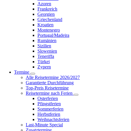
Azoren
Frankreich
Georgien
Griechenland
Kroatien
Montenegro
Portugal/Madeira
Rumänien
Sizilien
Slowenien
Teneriffa
Türkei
Zypern
Termine
Alle Reisetermine 2026/2027
Garantierte Durchführung
Top-Preis Reisetermine
Reisetermine nach Ferien
Osterferien
Pfingstferien
Sommerferien
Herbstferien
Weihnachtsferien
Last-Minute Special
Zusatztermine