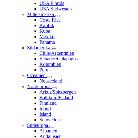
USA Florida
USA Südwesten
Mittelamerika
Costa Rica
Karibik
Kuba
Mexiko
Panama
Südamerika
Chile/Argentinien
Ecuador/Galapagos
Kolumbien
Peru
Ozeanien
Neuseeland
Nordeuropa
Arktis/Spitzbergen
Baltikum/Estland
Finnland
Irland
Island
Schweden
Südeuropa
Albanien
Andalusien