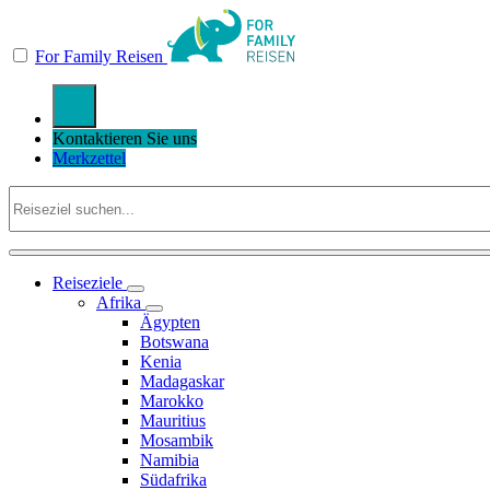
For Family Reisen
Kontaktieren Sie uns
Merkzettel
Reiseziele
Afrika
Ägypten
Botswana
Kenia
Madagaskar
Marokko
Mauritius
Mosambik
Namibia
Südafrika