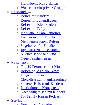
Individuelle Reise planen
Wunschtermin private Gruppe
Reisearten
Reisen mit Kindern
Reisen mit Jugendlichen
Reisen mit Kleinkindern
Reisen mit Baby
Individuelle Familienreisen
Luxusreisen für Familien
Mehrgenerationen-Reisen
Segelreisen für Familien
Jugendreisen ab 18 Jahren
Alleinreisende mit Kind
Neue Familienreisen
Reisetipps
Top 10 Fernreisen mit Kind
Reiseblog: Aktuelle News
Fliegen mit Kindern
Checkliste zum Familienurlaub
Sicheres Reisen mit Kindern
Interkulturelle Kompetenz
Nachhaltig reisen mit Kindern
For Family Reisen Podcast
Service
Buchungsinformationen