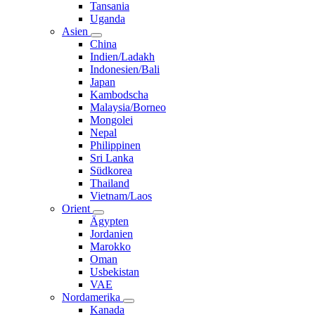
Tansania
Uganda
Asien
China
Indien/Ladakh
Indonesien/Bali
Japan
Kambodscha
Malaysia/Borneo
Mongolei
Nepal
Philippinen
Sri Lanka
Südkorea
Thailand
Vietnam/Laos
Orient
Ägypten
Jordanien
Marokko
Oman
Usbekistan
VAE
Nordamerika
Kanada