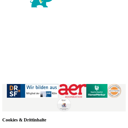
Richard-Wagner-Str. 1-3
50859 Köln
Kontaktformular
|
Impressum
AGB
|
Datenschutz
|
Barrierefreiheitserklärung
Cookies & Drittinhalte