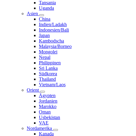
Tansania
Uganda
Asien
China
Indien/Ladakh
Indonesien/Bali
Japan
Kambodscha
Malaysia/Borneo
Mongolei
Nepal
Philippinen
Sri Lanka
Südkorea
Thailand
Vietnam/Laos
Orient
Ägypten
Jordanien
Marokko
Oman
Usbekistan
VAE
Nordamerika
Kanada