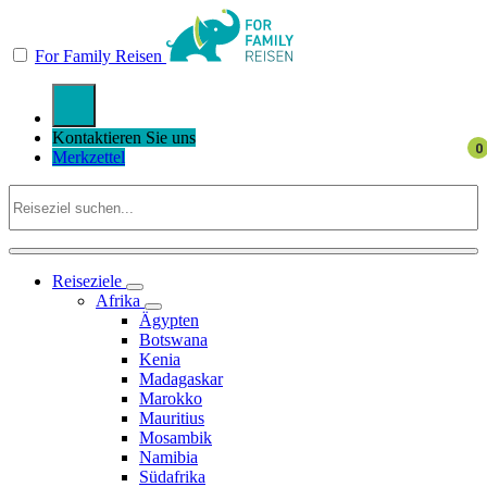
For Family Reisen
Kontaktieren Sie uns
Merkzettel
Reiseziele
Afrika
Ägypten
Botswana
Kenia
Madagaskar
Marokko
Mauritius
Mosambik
Namibia
Südafrika