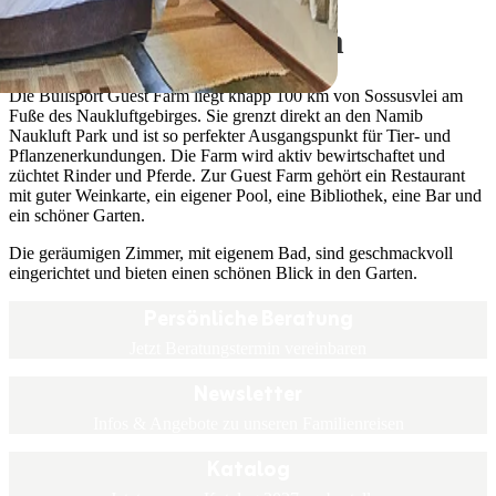
BüllsPort Guest Farm
Die Büllsport Guest Farm liegt knapp 100 km von Sossusvlei am
Fuße des Naukluftgebirges. Sie grenzt direkt an den Namib
Naukluft Park und ist so perfekter Ausgangspunkt für Tier- und
Pflanzenerkundungen. Die Farm wird aktiv bewirtschaftet und
züchtet Rinder und Pferde. Zur Guest Farm gehört ein Restaurant
mit guter Weinkarte, ein eigener Pool, eine Bibliothek, eine Bar und
ein schöner Garten.
Die geräumigen Zimmer, mit eigenem Bad, sind geschmackvoll
eingerichtet und bieten einen schönen Blick in den Garten.
Persönliche Beratung
Jetzt Beratungstermin vereinbaren
Newsletter
Infos & Angebote zu unseren Familienreisen
Katalog