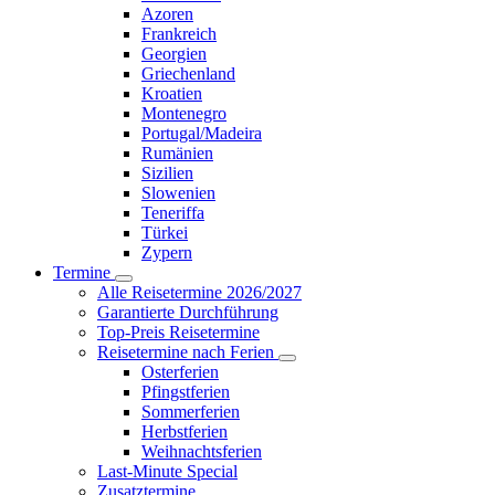
Azoren
Frankreich
Georgien
Griechenland
Kroatien
Montenegro
Portugal/Madeira
Rumänien
Sizilien
Slowenien
Teneriffa
Türkei
Zypern
Termine
Alle Reisetermine 2026/2027
Garantierte Durchführung
Top-Preis Reisetermine
Reisetermine nach Ferien
Osterferien
Pfingstferien
Sommerferien
Herbstferien
Weihnachtsferien
Last-Minute Special
Zusatztermine