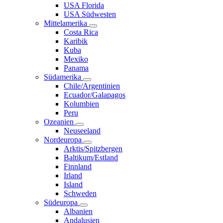
USA Florida
USA Südwesten
Mittelamerika
Costa Rica
Karibik
Kuba
Mexiko
Panama
Südamerika
Chile/Argentinien
Ecuador/Galapagos
Kolumbien
Peru
Ozeanien
Neuseeland
Nordeuropa
Arktis/Spitzbergen
Baltikum/Estland
Finnland
Irland
Island
Schweden
Südeuropa
Albanien
Andalusien