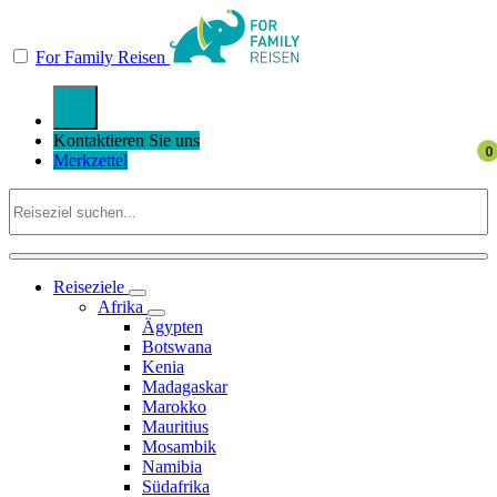
For Family Reisen
Kontaktieren Sie uns
Merkzettel
Reiseziele
Afrika
Ägypten
Botswana
Kenia
Madagaskar
Marokko
Mauritius
Mosambik
Namibia
Südafrika