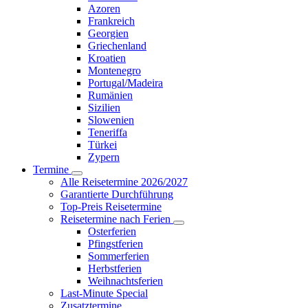
Azoren
Frankreich
Georgien
Griechenland
Kroatien
Montenegro
Portugal/Madeira
Rumänien
Sizilien
Slowenien
Teneriffa
Türkei
Zypern
Termine
Alle Reisetermine 2026/2027
Garantierte Durchführung
Top-Preis Reisetermine
Reisetermine nach Ferien
Osterferien
Pfingstferien
Sommerferien
Herbstferien
Weihnachtsferien
Last-Minute Special
Zusatztermine