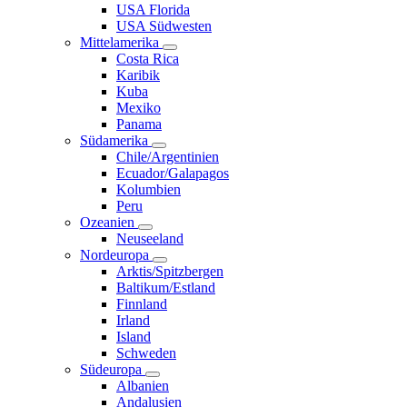
USA Florida
USA Südwesten
Mittelamerika
Costa Rica
Karibik
Kuba
Mexiko
Panama
Südamerika
Chile/Argentinien
Ecuador/Galapagos
Kolumbien
Peru
Ozeanien
Neuseeland
Nordeuropa
Arktis/Spitzbergen
Baltikum/Estland
Finnland
Irland
Island
Schweden
Südeuropa
Albanien
Andalusien