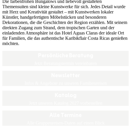
Die farbenfrohen Bungalows und liebevoll gestalteten
Themensuiten sind kleine Kunstwerke für sich. Jedes Detail wurde
mit Herz und Kreativität gestaltet – mit Kunstwerken lokaler
Künstler, handgefertigten Möbelstücken und besonderen
Dekorationen, die die Geschichten der Region erzählen. Mit seinem
direkten Zugang zum Strand, dem tropischen Garten und der
einladenden Atmosphäre ist das Hotel Aguas Claras der ideale Ort
für Familien, die das authentische Karibikflair Costa Ricas genießen
möchten.
Persönliche Beratung
Jetzt Beratungstermin vereinbaren
Newsletter
Infos & Angebote zu unseren Familienreisen
Katalog
Jetzt unseren Katalog 2027 vorbestellen
Alle Termine
Alle Gruppenreisen-Daten auf einen Blick