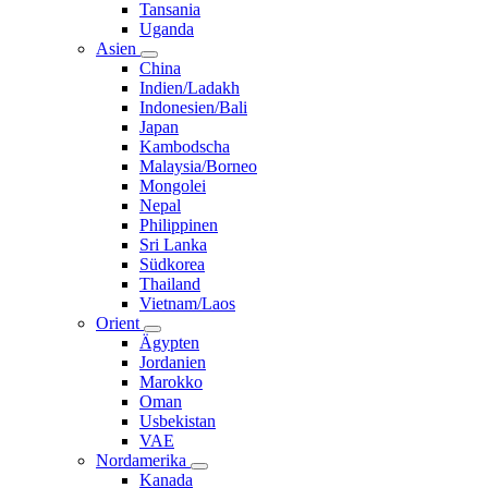
Tansania
Uganda
Asien
China
Indien/Ladakh
Indonesien/Bali
Japan
Kambodscha
Malaysia/Borneo
Mongolei
Nepal
Philippinen
Sri Lanka
Südkorea
Thailand
Vietnam/Laos
Orient
Ägypten
Jordanien
Marokko
Oman
Usbekistan
VAE
Nordamerika
Kanada