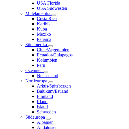
USA Florida
USA Südwesten
Mittelamerika
Costa Rica
Karibik
Kuba
Mexiko
Panama
Südamerika
Chile/Argentinien
Ecuador/Galapagos
Kolumbien
Peru
Ozeanien
Neuseeland
Nordeuropa
Arktis/Spitzbergen
Baltikum/Estland
Finnland
Irland
Island
Schweden
Südeuropa
Albanien
Andalusien