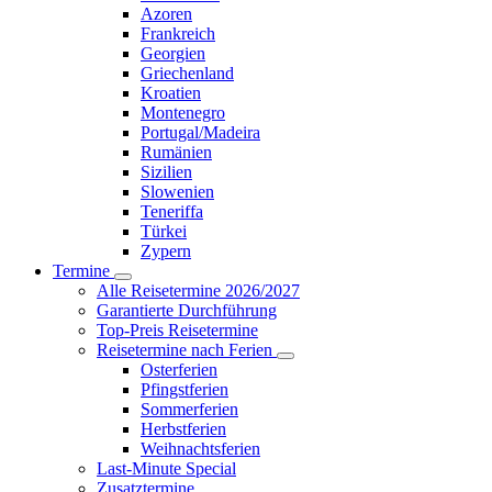
Azoren
Frankreich
Georgien
Griechenland
Kroatien
Montenegro
Portugal/Madeira
Rumänien
Sizilien
Slowenien
Teneriffa
Türkei
Zypern
Termine
Alle Reisetermine 2026/2027
Garantierte Durchführung
Top-Preis Reisetermine
Reisetermine nach Ferien
Osterferien
Pfingstferien
Sommerferien
Herbstferien
Weihnachtsferien
Last-Minute Special
Zusatztermine