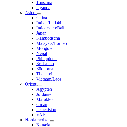
Tansania
Uganda
Asien
China
Indien/Ladakh
Indonesien/Bali
Japan
Kambodscha
Malaysia/Borneo
Mongolei
Nepal
Philippinen
Sri Lanka
Südkorea
Thailand
Vietnam/Laos
Orient
Ägypten
Jordanien
Marokko
Oman
Usbekistan
VAE
Nordamerika
Kanada