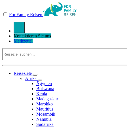
For Family Reisen
Kontaktieren Sie uns
Merkzettel
Reiseziele
Afrika
Ägypten
Botswana
Kenia
Madagaskar
Marokko
Mauritius
Mosambik
Namibia
Südafrika