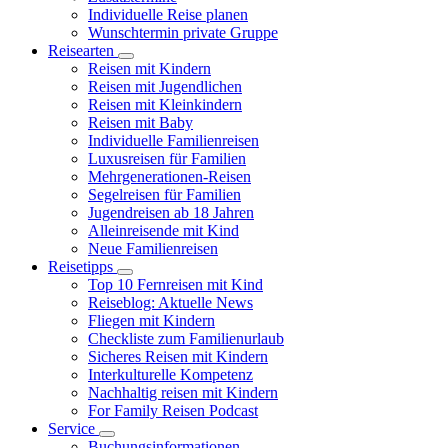
Individuelle Reise planen
Wunschtermin private Gruppe
Reisearten
Reisen mit Kindern
Reisen mit Jugendlichen
Reisen mit Kleinkindern
Reisen mit Baby
Individuelle Familienreisen
Luxusreisen für Familien
Mehrgenerationen-Reisen
Segelreisen für Familien
Jugendreisen ab 18 Jahren
Alleinreisende mit Kind
Neue Familienreisen
Reisetipps
Top 10 Fernreisen mit Kind
Reiseblog: Aktuelle News
Fliegen mit Kindern
Checkliste zum Familienurlaub
Sicheres Reisen mit Kindern
Interkulturelle Kompetenz
Nachhaltig reisen mit Kindern
For Family Reisen Podcast
Service
Buchungsinformationen