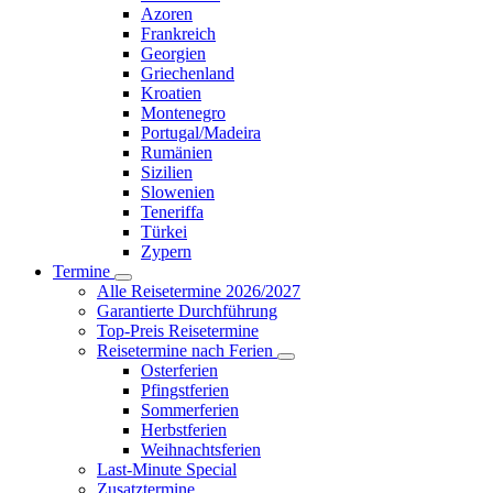
Azoren
Frankreich
Georgien
Griechenland
Kroatien
Montenegro
Portugal/Madeira
Rumänien
Sizilien
Slowenien
Teneriffa
Türkei
Zypern
Termine
Alle Reisetermine 2026/2027
Garantierte Durchführung
Top-Preis Reisetermine
Reisetermine nach Ferien
Osterferien
Pfingstferien
Sommerferien
Herbstferien
Weihnachtsferien
Last-Minute Special
Zusatztermine