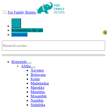
For Family Reisen
Kontaktieren Sie uns
Merkzettel
Reiseziele
Afrika
Ägypten
Botswana
Kenia
Madagaskar
Marokko
Mauritius
Mosambik
Namibia
Südafrika