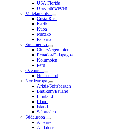
USA Florida
USA Südwesten
Mittelamerika
Costa Rica
Karibik
Kuba
Mexiko
Panama
Südamerika
Chile/Argentinien
Ecuador/Galapagos
Kolumbien
Peru
Ozeanien
Neuseeland
Nordeuropa
Arktis/Spitzbergen
Baltikum/Estland
Finnland
Irland
Island
Schweden
Südeuropa
Albanien
Andalusien