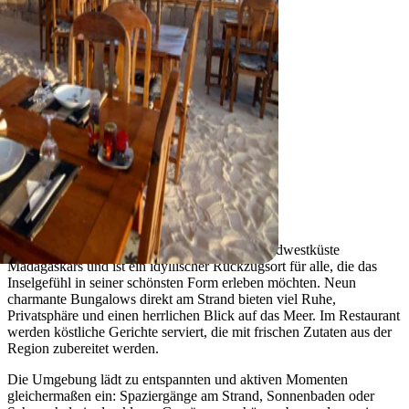
Tsiandamba
Ankasy Lodge
Die Ankasy Lodge liegt an der traumhaften Südwestküste
Madagaskars und ist ein idyllischer Rückzugsort für alle, die das
Inselgefühl in seiner schönsten Form erleben möchten. Neun
charmante Bungalows direkt am Strand bieten viel Ruhe,
Privatsphäre und einen herrlichen Blick auf das Meer. Im Restaurant
werden köstliche Gerichte serviert, die mit frischen Zutaten aus der
Region zubereitet werden.
Die Umgebung lädt zu entspannten und aktiven Momenten
gleichermaßen ein: Spaziergänge am Strand, Sonnenbaden oder