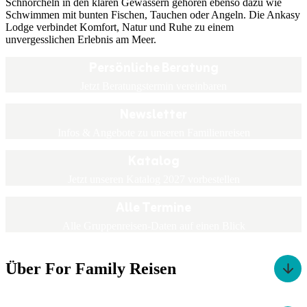
Schnorcheln in den klaren Gewässern gehören ebenso dazu wie
Schwimmen mit bunten Fischen, Tauchen oder Angeln. Die Ankasy
Lodge verbindet Komfort, Natur und Ruhe zu einem
unvergesslichen Erlebnis am Meer.
Persönliche Beratung
Jetzt Beratungstermin vereinbaren
Newsletter
Infos & Angebote zu unseren Familienreisen
Katalog
Jetzt unseren Katalog 2027 vorbestellen
Alle Termine
Alle Gruppenreisen-Daten auf einen Blick
Über For Family Reisen