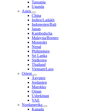
Tansania
Uganda
Asien
China
Indien/Ladakh
Indonesien/Bali
Japan
Kambodscha
Malaysia/Borneo
Mongolei
Nepal
Philippinen
Sri Lanka
Südkorea
Thailand
Vietnam/Laos
Orient
Ägypten
Jordanien
Marokko
Oman
Usbekistan
VAE
Nordamerika
Kanada