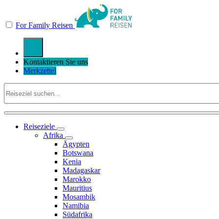
For Family Reisen
Kontaktieren Sie uns
Merkzettel
Reiseziele
Afrika
Ägypten
Botswana
Kenia
Madagaskar
Marokko
Mauritius
Mosambik
Namibia
Südafrika