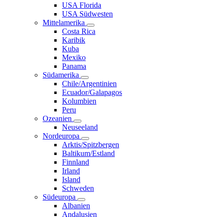
USA Florida
USA Südwesten
Mittelamerika
Costa Rica
Karibik
Kuba
Mexiko
Panama
Südamerika
Chile/Argentinien
Ecuador/Galapagos
Kolumbien
Peru
Ozeanien
Neuseeland
Nordeuropa
Arktis/Spitzbergen
Baltikum/Estland
Finnland
Irland
Island
Schweden
Südeuropa
Albanien
Andalusien