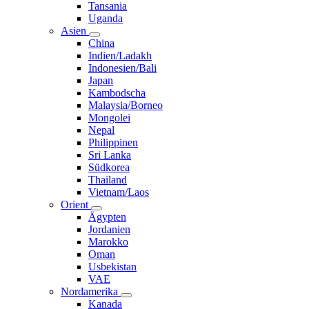
Tansania
Uganda
Asien
China
Indien/Ladakh
Indonesien/Bali
Japan
Kambodscha
Malaysia/Borneo
Mongolei
Nepal
Philippinen
Sri Lanka
Südkorea
Thailand
Vietnam/Laos
Orient
Ägypten
Jordanien
Marokko
Oman
Usbekistan
VAE
Nordamerika
Kanada