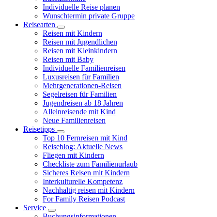
Individuelle Reise planen
Wunschtermin private Gruppe
Reisearten
Reisen mit Kindern
Reisen mit Jugendlichen
Reisen mit Kleinkindern
Reisen mit Baby
Individuelle Familienreisen
Luxusreisen für Familien
Mehrgenerationen-Reisen
Segelreisen für Familien
Jugendreisen ab 18 Jahren
Alleinreisende mit Kind
Neue Familienreisen
Reisetipps
Top 10 Fernreisen mit Kind
Reiseblog: Aktuelle News
Fliegen mit Kindern
Checkliste zum Familienurlaub
Sicheres Reisen mit Kindern
Interkulturelle Kompetenz
Nachhaltig reisen mit Kindern
For Family Reisen Podcast
Service
Buchungsinformationen